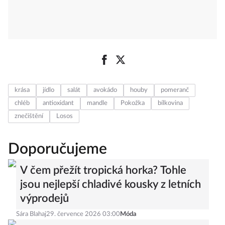
krása
jídlo
salát
avokádo
houby
pomeranč
chléb
antioxidant
mandle
Pokožka
bílkovina
znečištění
Losos
Doporučujeme
V čem přežít tropická horka? Tohle
jsou nejlepší chladivé kousky z letních
výprodejů
Sára Blahaj
29. července 2026 03:00
Móda