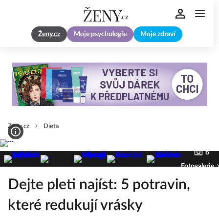
Ženy.cz
Moje psychologie
Moje zdraví
Zeny.cz
Dieta
6
Fotogalerie
Dejte pleti najíst: 5 potravin,
které redukují vrásky