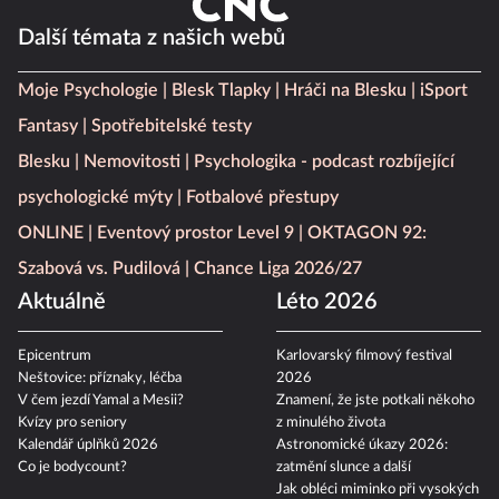
Další témata z našich webů
Moje Psychologie
Blesk Tlapky
Hráči na Blesku
iSport
Fantasy
Spotřebitelské testy
Blesku
Nemovitosti
Psychologika - podcast rozbíjející
psychologické mýty
Fotbalové přestupy
ONLINE
Eventový prostor Level 9
OKTAGON 92:
Szabová vs. Pudilová
Chance Liga 2026/27
Aktuálně
Léto 2026
Epicentrum
Karlovarský filmový festival
Neštovice: příznaky, léčba
2026
V čem jezdí Yamal a Mesii?
Znamení, že jste potkali někoho
Kvízy pro seniory
z minulého života
Kalendář úplňků 2026
Astronomické úkazy 2026:
Co je bodycount?
zatmění slunce a další
Jak obléci miminko při vysokých