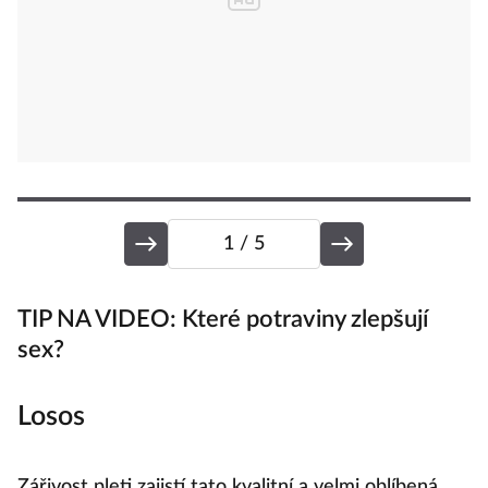
1
/ 5
TIP NA VIDEO: Které potraviny zlepšují
H
sex?
O
Losos
k
m
Zářivost pleti zajistí tato kvalitní a velmi oblíbená