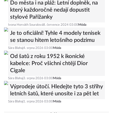
Do města i na pláž: Letní doplněk, na
který každoročně nedají dopustit
stylové Pařížanky
Ivona Horváth Souralová
8. července 2024 03:00
Móda
Je to oficiální! Tyhle 4 modely tenisek
se stanou hitem letošního podzimu
Sára Blahaj
4. srpna 2026 03:00
Móda
Od šatů z roku 1952 k ikonické
kabelce: Proč všichni chtějí Dior
Cigale
Sára Blahaj
3. srpna 2026 03:00
Móda
Výprodeje útočí. Hledejte tyto 3 střihy
letních šatů, které unosíte i za pět let
Sára Blahaj
1. srpna 2026 03:00
Móda