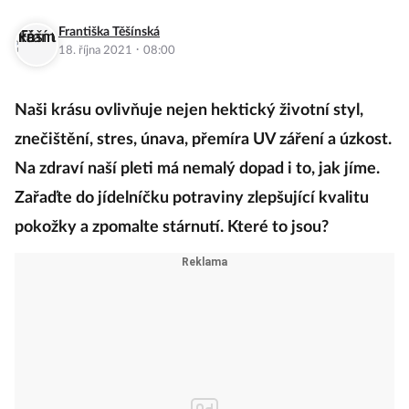
Františka Těšínská
·
18. října 2021
08:00
Naši krásu ovlivňuje nejen hektický životní styl,
znečištění, stres, únava, přemíra UV záření a úzkost.
Na zdraví naší pleti má nemalý dopad i to, jak jíme.
Zařaďte do jídelníčku potraviny zlepšující kvalitu
pokožky a zpomalte stárnutí. Které to jsou?