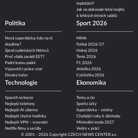
teplotách?
Jak na dokonalé letní mojito
6 lehkých letních salátů
Politika
Sport 2026
Nová superdávka: kdo na ní
MMA
dosáhne?
Fotbal 2026/27
Sjezd sudetských Němců
Hokej 2026
Proč vláda zavádí EET?
Tenis 2026
Padni komu padni
F1 2026
Výpověď z práce vzor
Atletika 2026
Divoký kačer
Cyklistika 2026
Technologie
Ekonomika
SpaceX na burze
Temu a clo
Nejlepší telefony
Spořicí účty
Nejlepší AI zdarma
Superdávka – změny
Nejlepší chytré hodinky
Chybějící roky k důchodu
Nejlepší VPN – srovnání
Minimální mzda 2027
Netflix filmy a seriály
Vedro v práci
© 2001 - 2026 Copyright
CZECH NEWS CENTER a.s.