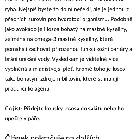
do
ryba. Nejspíš byste to do ní neřekli, ale je jednou z
an
předních surovin pro hydrataci organismu. Podobně
je
jako avokádo je i losos bohatý na mastné kyseliny,
v
zejména na omega-3 mastné kyseliny, které
s
pomáhají zachovat přirozenou funkci kožní bariéry a
brání unikání vody. Výsledkem je viditelně více
C
vyplněná a mladistvější pleť. Kromě toho je losos
ne
také bohatým zdrojem bílkovin, které stimulují
produkci kolagenu.
Co jíst: Přidejte kousky lososa do salátu nebo ho
upečte v páře.
Článek pokračuje na dalších