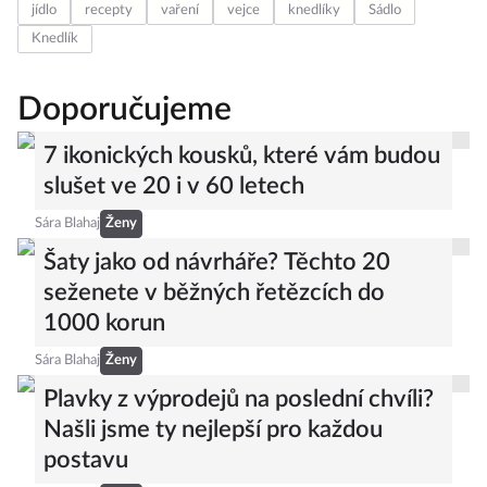
jídlo
recepty
vaření
vejce
knedlíky
Sádlo
Knedlík
Doporučujeme
7 ikonických kousků, které vám budou
slušet ve 20 i v 60 letech
Sára Blahaj
Ženy
Šaty jako od návrháře? Těchto 20
seženete v běžných řetězcích do
1000 korun
Sára Blahaj
Ženy
Plavky z výprodejů na poslední chvíli?
Našli jsme ty nejlepší pro každou
postavu