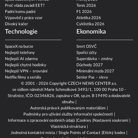
Proč vláda zavádí EET?
Tenis 2026
Padni komu padni
F1 2026
Výpověď z práce vzor
Atletika 2026
Divoký kačer
Cyklistika 2026
Technologie
Ekonomika
SpaceX na burze
Smrt OSVČ
Nejlepší telefony
Spořicí účty
Nejlepší AI zdarma
Superdávka – změny
Nejlepší chytré hodinky
Důchody 2027
Nejlepší VPN – srovnání
Minimální mzda 2027
Netflix filmy a seriály
Senior Pas – slevy
© 2001 - 2026 Copyright
CZECH NEWS CENTER a.s.
se sídlem náměstí Marie Schmolkové 3493/1, 100 00 Praha 10 -
Strašnice, IČO: 02346826, zapsána v OR, sp.zn. B 19490 a dodavatelé
obsahu
Autorská práva k publikovaným materiálům
Podmínky pro užívání služby informační společnosti
Informace o zpracování osobních údajů
Cookies
Nastavení soukromí
Vlastnická struktura
Jednotná kontaktní místa / Single Points of Contact
Etický kodex