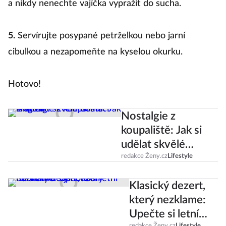
a nikdy nenechte vajíčka vypražit do sucha.
5.
Servírujte posypané petrželkou nebo jarní
cibulkou a nezapomeňte na kyselou okurku.
Hotovo!
Nostalgie z
koupaliště: Jak si
udělat skvělé
domácí langoše?
redakce Ženy.cz
Lifestyle
Klasický dezert,
který nezklame:
Upečte si letní
redakce Ženy.cz
Lifestyle