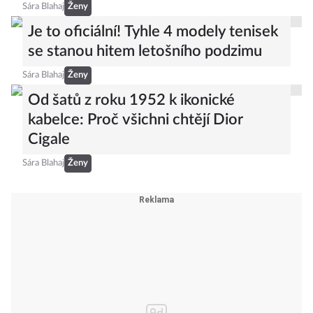
Sára Blahaj
Ženy
Je to oficiální! Tyhle 4 modely tenisek
se stanou hitem letošního podzimu
Sára Blahaj
Ženy
Od šatů z roku 1952 k ikonické
kabelce: Proč všichni chtějí Dior
Cigale
Sára Blahaj
Ženy