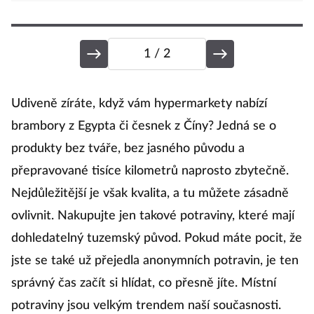
1
/ 2
Č
Udiveně zíráte, když vám hypermarkety nabízí
brambory z Egypta či česnek z Číny? Jedná se o
produkty bez tváře, bez jasného původu a
J
přepravované tisíce kilometrů naprosto zbytečně.
ek
Nejdůležitější je však kvalita, a tu můžete zásadně
n
ovlivnit. Nakupujte jen takové potraviny, které mají
u
dohledatelný tuzemský původ. Pokud máte pocit, že
d
jste se také už přejedla anonymních potravin, je ten
správný čas začít si hlídat, co přesně jíte. Místní