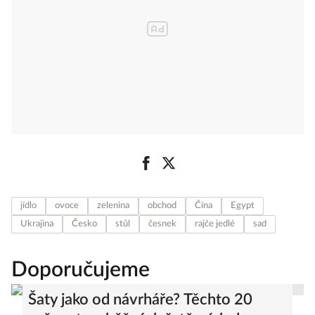
jídlo
ovoce
zelenina
obchod
Čína
Egypt
Ukrajina
Česko
stůl
česnek
rajče jedlé
sad
Doporučujeme
Šaty jako od návrháře? Těchto 20