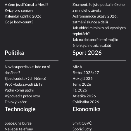
Neštovice: příznaky, léčba
2026
V čem jezdí Yamal a Mesii?
Znamení, že jste potkali někoho
Kvízy pro seniory
z minulého života
Kalendář úplňků 2026
Astronomické úkazy 2026:
Co je bodycount?
zatmění slunce a další
Jak obléci miminko při vysokých
teplotách?
Jak na dokonalé letní mojito
6 lehkých letních salátů
Politika
Sport 2026
Nová superdávka: kdo na ní
MMA
dosáhne?
Fotbal 2026/27
Sjezd sudetských Němců
Hokej 2026
Proč vláda zavádí EET?
Tenis 2026
Padni komu padni
F1 2026
Výpověď z práce vzor
Atletika 2026
Divoký kačer
Cyklistika 2026
Technologie
Ekonomika
SpaceX na burze
Smrt OSVČ