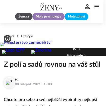
Ženy.cz
Moje psychologie
Moje zdraví
Zeny.cz
Lifestyle
3
Fotogalerie
Z polí a sadů rovnou na váš stůl
rc
·
30. listopadu 2021
15:00
Chcete pro sebe a své nejbližší vybírat ty nejlepší