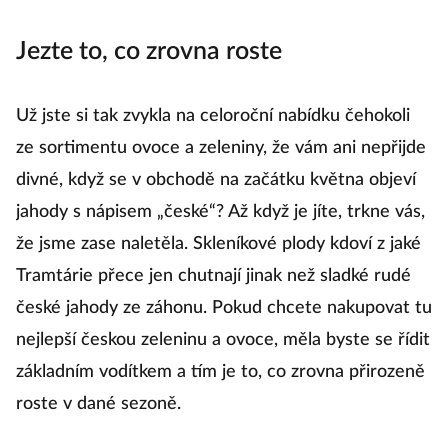
potraviny jsou velkým trendem naší současnosti.
Ak
Jezte to, co zrovna roste
r
n
Už jste si tak zvykla na celoroční nabídku čehokoli
M
ze sortimentu ovoce a zeleniny, že vám ani nepřijde
me
divné, když se v obchodě na začátku května objeví
R
jahody s nápisem „české“? Až když je jíte, trkne vás,
že jsme zase naletěla. Skleníkové plody kdoví z jaké
Tramtárie přece jen chutnají jinak než sladké rudé
Vo
české jahody ze záhonu. Pokud chcete nakupovat tu
Č
nejlepší českou zeleninu a ovoce, měla byste se řídit
a 
základním vodítkem a tím je to, co zrovna přirozeně
00
roste v dané sezoně.
ki