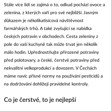
J
Stále více lidí se zajímá o to, odkud pochází ovoce a
zelenina, z kterých vaří pro své nejbližší. Jasným
důkazem je několikatisícová návštěvnost
U 
farmářských trhů. A také zvyšující se nabídka
ob
českých potravin v obchodech. Cesta zeleniny z
N
pole do vaší kuchyně tak může trvat jen několik
k
málo hodin. Upřednostňujte přirozené potraviny
před polotovary, a české, čerstvé potraviny před
Mi
nekvalitní velkoprodukcí a dovozem. V Čechách
máme navíc přísné normy na používání pesticidů a
na dodržování dohlížejí pravidelné kontroly.
Lo
po
Co je čerstvé, to je nejlepší