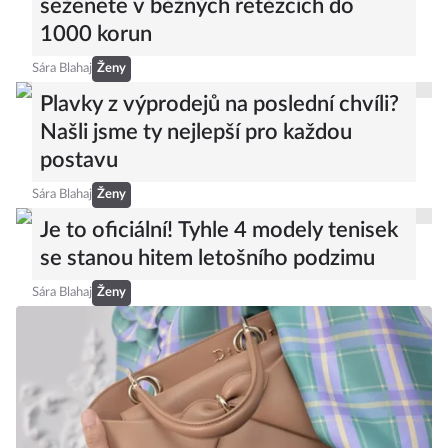
seženete v běžných řetězcích do
1000 korun
Sára Blahaj
Ženy
Plavky z výprodejů na poslední chvíli?
Našli jsme ty nejlepší pro každou
postavu
Sára Blahaj
Ženy
Je to oficiální! Tyhle 4 modely tenisek
se stanou hitem letošního podzimu
Sára Blahaj
Ženy