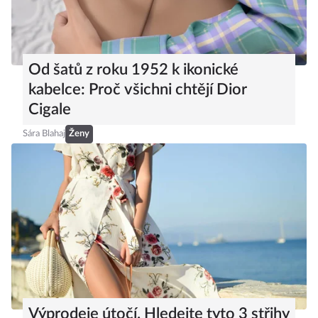
Od šatů z roku 1952 k ikonické
kabelce: Proč všichni chtějí Dior
Cigale
Sára Blahaj
Ženy