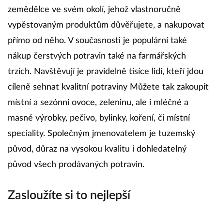
označením CZ. Můžete si také najít dobrého
zemědělce ve svém okolí, jehož vlastnoručně
vypěstovaným produktům důvěřujete, a nakupovat
přímo od něho. V současnosti je populární také
nákup čerstvých potravin také na farmářských
trzích. Navštěvují je pravidelně tisíce lidí, kteří jdou
cíleně sehnat kvalitní potraviny Můžete tak zakoupit
místní a sezónní ovoce, zeleninu, ale i mléčné a
masné výrobky, pečivo, bylinky, koření, či místní
speciality. Společným jmenovatelem je tuzemský
původ, důraz na vysokou kvalitu i dohledatelný
původ všech prodávaných potravin.
Zasloužíte si to nejlepší