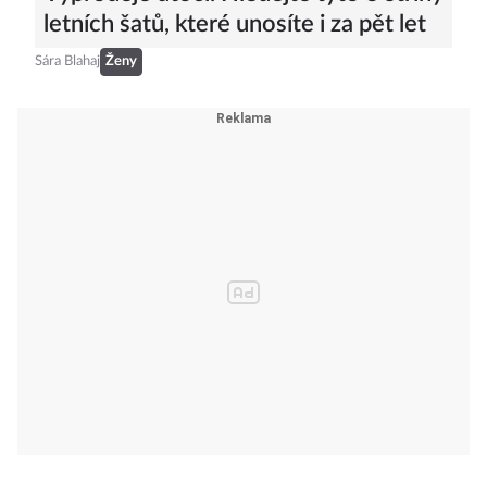
Výprodeje útočí. Hledejte tyto 3 střihy
letních šatů, které unosíte i za pět let
Sára Blahaj
Ženy