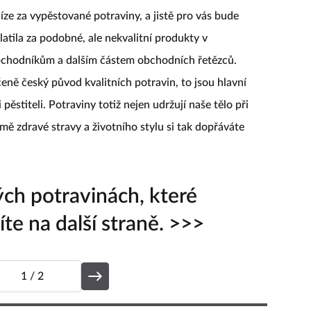
ze za vypěstované potraviny, a jistě pro vás bude
platila za podobné, ale nekvalitní produkty v
bchodníkům a dalším částem obchodních řetězců.
čeně český původ kvalitních potravin, to jsou hlavní
pěstiteli. Potraviny totiž nejen udržují naše tělo při
omě zdravé stravy a životního stylu si tak dopřáváte
ých potravinách, které
te na další straně. >>>
1
/ 2