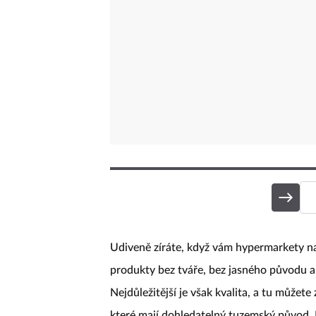
Udiveně zíráte, když vám hypermarkety na
produkty bez tváře, bez jasného původu a
Nejdůležitější je však kvalita, a tu můžet
které mají dohledatelný tuzemský původ. P