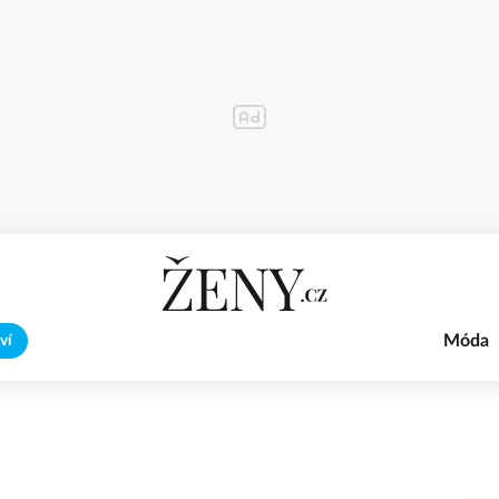
Móda
ví