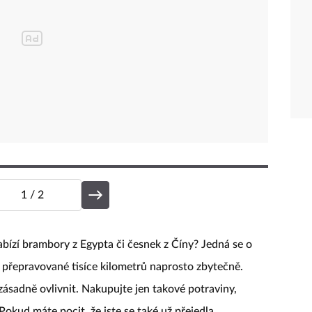
1
/ 2
bízí brambory z Egypta či česnek z Číny? Jedná se o
 přepravované tisíce kilometrů naprosto zbytečně.
e zásadně ovlivnit. Nakupujte jen takové potraviny,
okud máte pocit, že jste se také už přejedla