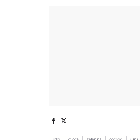
jídlo
ovoce
zelenina
obchod
Čína