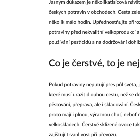
Jasným důkazem je několikatisícová návšt
českých potravin v obchodech. Cesta zele
několik málo hodin. Upřednostňujte přiroz
potraviny před nekvalitní velkoprodukcí
používání pesticidů a na dodržování dohlíž
Co je čerstvé, to je nej
Pokud potraviny neputují přes půl světa, j
které musí urazit dlouhou cestu, než se do
pěstování, přeprava, ale i skladování. Česk
proto mají i plnou, výraznou chuť, neboť
velkoskladech. Čerstvě sklizené ovoce tak
zajišťují trvanlivost při převozu.