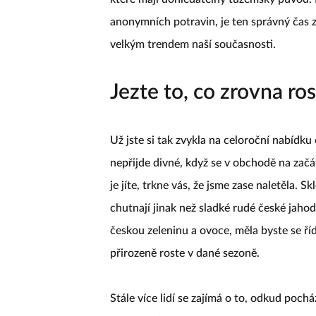
anonymních potravin, je ten správný čas zač
velkým trendem naší současnosti.
Jezte to, co zrovna ro
Už jste si tak zvykla na celoroční nabídku
nepřijde divné, když se v obchodě na začá
je jíte, trkne vás, že jsme zase naletěla. 
chutnají jinak než sladké rudé české jaho
českou zeleninu a ovoce, měla byste se říd
přirozeně roste v dané sezoně.
Stále více lidí se zajímá o to, odkud pocház