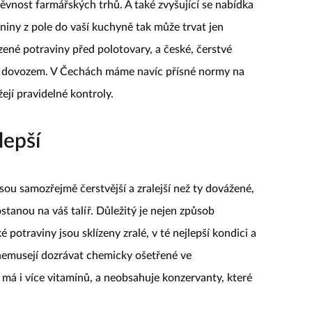
ěvnost farmářských trhů. A také zvyšující se nabídka
niny z pole do vaší kuchyně tak může trvat jen
ené potraviny před polotovary, a české, čerstvé
 a dovozem. V Čechách máme navíc přísné normy na
ejí pravidelné kontroly.
lepší
sou samozřejmě čerstvější a zralejší než ty dovážené,
stanou na váš talíř. Důležitý je nejen způsob
é potraviny jsou sklízeny zralé, v té nejlepší kondici a
 nemusejí dozrávat chemicky ošetřené ve
 má i více vitamínů, a neobsahuje konzervanty, které