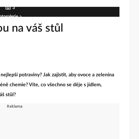
3
otogalerie
ou na váš stůl
 nejlepší potraviny? Jak zajistit, aby ovoce a zelenina
éně chemie? Víte, co všechno se děje s jídlem,
š stůl?