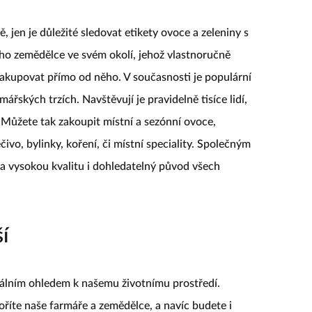
 jen je důležité sledovat etikety ovoce a zeleniny s
ho zemědělce ve svém okolí, jehož vlastnoručně
kupovat přímo od něho. V současnosti je populární
ářských trzích. Navštěvují je pravidelně tisíce lidí,
y Můžete tak zakoupit místní a sezónní ovoce,
čivo, bylinky, koření, či místní speciality. Společným
a vysokou kvalitu i dohledatelný původ všech
í
álním ohledem k našemu životnímu prostředí.
te naše farmáře a zemědělce, a navíc budete i