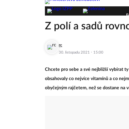
F
Z polí a sadů rovn
rc
·
30. listopadu 2021
15:00
Chcete pro sebe a své nejbližší vybírat ty
obsahovaly co nejvíce vitamínů a co nejm
obyčejným rajčetem, než se dostane na vá