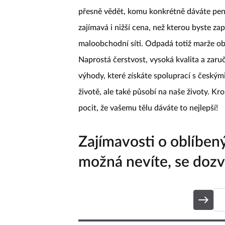
přesně vědět, komu konkrétně dáváte pení
zajímavá i nižší cena, než kterou byste za
maloobchodní síti. Odpadá totiž marže o
Naprostá čerstvost, vysoká kvalita a zaru
výhody, které získáte spoluprací s českými 
životě, ale také působí na naše životy. Kr
pocit, že vašemu tělu dáváte to nejlepší!
Zajímavosti o oblíben
možná nevíte, se dozví