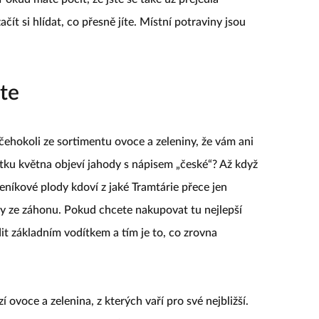
ít si hlídat, co přesně jíte. Místní potraviny jsou
ste
 čehokoli ze sortimentu ovoce a zeleniny, že vám ani
tku května objeví jahody s nápisem „české“? Až když
Skleníkové plody kdoví z jaké Tramtárie přece jen
dy ze záhonu. Pokud chcete nakupovat tu nejlepší
it základním vodítkem a tím je to, co zrovna
í ovoce a zelenina, z kterých vaří pro své nejbližší.