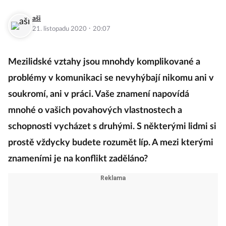
aši
·
21. listopadu 2020
20:07
Mezilidské vztahy jsou mnohdy komplikované a
problémy v komunikaci se nevyhýbají nikomu ani v
soukromí, ani v práci. Vaše znamení napovídá
mnohé o vašich povahových vlastnostech a
schopnosti vycházet s druhými. S některými lidmi si
prostě vždycky budete rozumět líp. A mezi kterými
znameními je na konflikt zaděláno?