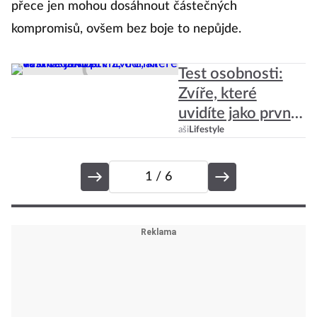
přece jen mohou dosáhnout částečných
to
kompromisů, ovšem bez boje to nepůjde.
Test osobnosti:
Zvíře, které
uvidíte jako první,
odhalí vaši
aši
Lifestyle
osobnost
1
/ 6