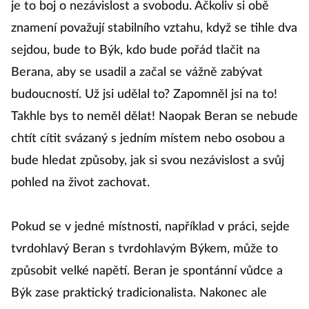
je to boj o nezávislost a svobodu. Ačkoliv si obě
–
znamení považují stabilního vztahu, když se tihle dva
s
sejdou, bude to Býk, kdo bude pořád tlačit na
pr
Berana, aby se usadil a začal se vážně zabývat
s
budoucností. Už jsi udělal to? Zapomněl jsi na to!
z
Takhle bys to neměl dělat! Naopak Beran se nebude
že
chtít cítit svázaný s jedním místem nebo osobou a
bude hledat způsoby, jak si svou nezávislost a svůj
P
pohled na život zachovat.
č
B
Pokud se v jedné místnosti, například v práci, sejde
p
tvrdohlavý Beran s tvrdohlavým Býkem, může to
in
způsobit velké napětí. Beran je spontánní vůdce a
st
Býk zase praktický tradicionalista. Nakonec ale
p