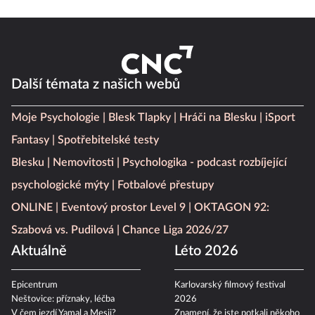
Další témata z našich webů
Moje Psychologie
Blesk Tlapky
Hráči na Blesku
iSport
Fantasy
Spotřebitelské testy
Blesku
Nemovitosti
Psychologika - podcast rozbíjející
psychologické mýty
Fotbalové přestupy
ONLINE
Eventový prostor Level 9
OKTAGON 92:
Szabová vs. Pudilová
Chance Liga 2026/27
Aktuálně
Léto 2026
Epicentrum
Karlovarský filmový festival
Neštovice: příznaky, léčba
2026
V čem jezdí Yamal a Mesii?
Znamení, že jste potkali někoho