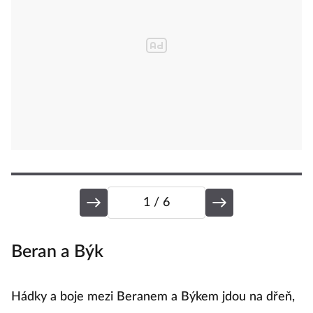
1
/ 6
Beran a Býk
B
Hádky a boje mezi Beranem a Býkem jdou na dřeň,
B