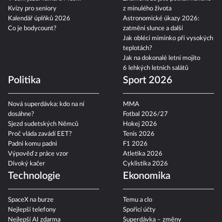
Kvízy pro seniory
z minulého života
Kalendář úplňků 2026
Astronomické úkazy 2026:
Co je bodycount?
zatmění slunce a další
Jak obléci miminko při vysokých
teplotách?
Jak na dokonalé letní mojito
6 lehkých letních salátů
Politika
Sport 2026
Nová superdávka: kdo na ní
MMA
dosáhne?
Fotbal 2026/27
Sjezd sudetských Němců
Hokej 2026
Proč vláda zavádí EET?
Tenis 2026
Padni komu padni
F1 2026
Výpověď z práce vzor
Atletika 2026
Divoký kačer
Cyklistika 2026
Technologie
Ekonomika
SpaceX na burze
Temu a clo
Nejlepší telefony
Spořicí účty
Nejlepší AI zdarma
Superdávka – změny