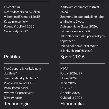
Epicentrum
Karlovarský filmový festival
Neštovice: příznaky, léčba
2026
V čem jezdí Yamal a Mesii?
Znamení, že jste potkali někoho
Kvízy pro seniory
z minulého života
Kalendář úplňků 2026
Astronomické úkazy 2026:
Co je bodycount?
zatmění slunce a další
Jak obléci miminko při vysokých
teplotách?
Jak na dokonalé letní mojito
6 lehkých letních salátů
Politika
Sport 2026
Nová superdávka: kdo na ní
MMA
dosáhne?
Fotbal 2026/27
Sjezd sudetských Němců
Hokej 2026
Proč vláda zavádí EET?
Tenis 2026
Padni komu padni
F1 2026
Výpověď z práce vzor
Atletika 2026
Divoký kačer
Cyklistika 2026
Technologie
Ekonomika