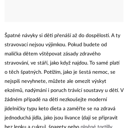
Špatné návyky si děti přenáší až do dospělosti. A ty
stravovací nejsou výjimkou. Pokud budete od
malička dětem vštěpovat zásady zdravého
stravování, ve stáří, jako když najdou. To samé platí
o těch špatných. Potížím, jako je šestá nemoc, se
nejspíš nevyhnete, můžete ale omezit výskyt
ekzémů, nadýmání i poruch trávicí soustavy u dětí. V
žádném případě na děti nezkoušejte moderní
jídelníčky typu keto dieta a zaměřte se na zdravá
jednoduchá jídla, jako jsou lívance (dají se připravit
bez lepku a cukru), špagety nebo
plněné tortilly
.