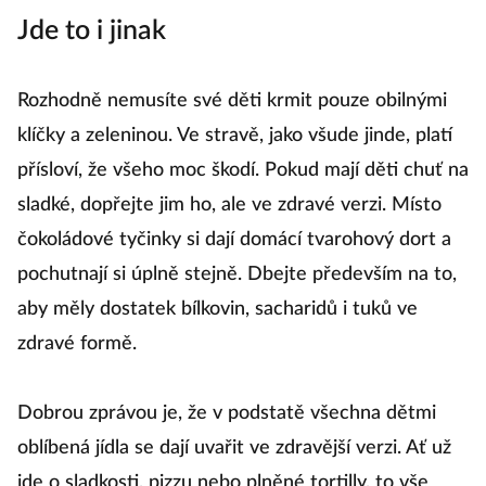
Jde to i jinak
Rozhodně nemusíte své děti krmit pouze obilnými
klíčky a zeleninou. Ve stravě, jako všude jinde, platí
přísloví, že všeho moc škodí. Pokud mají děti chuť na
sladké, dopřejte jim ho, ale ve zdravé verzi. Místo
čokoládové tyčinky si dají domácí tvarohový dort a
pochutnají si úplně stejně. Dbejte především na to,
aby měly dostatek bílkovin, sacharidů i tuků ve
zdravé formě.
Dobrou zprávou je, že v podstatě všechna dětmi
oblíbená jídla se dají uvařit ve zdravější verzi. Ať už
jde o sladkosti, pizzu nebo plněné tortilly, to vše