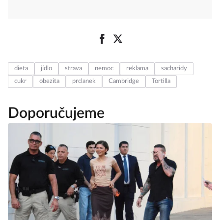
dieta
jídlo
strava
nemoc
reklama
sacharidy
cukr
obezita
prclanek
Cambridge
Tortilla
Doporučujeme