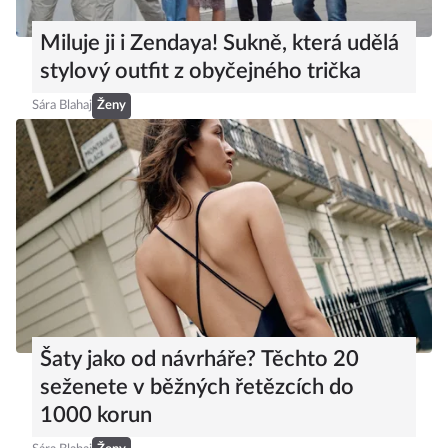
Miluje ji i Zendaya! Sukně, která udělá
stylový outfit z obyčejného trička
Sára Blahaj
Ženy
Šaty jako od návrháře? Těchto 20
seženete v běžných řetězcích do
1000 korun