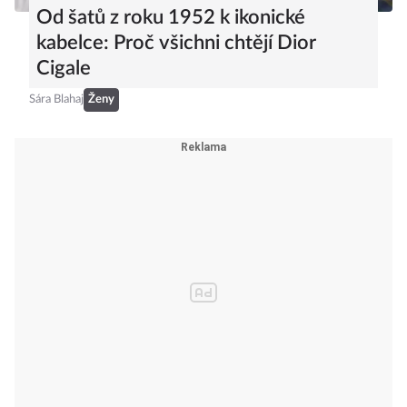
Od šatů z roku 1952 k ikonické
kabelce: Proč všichni chtějí Dior
Cigale
Sára Blahaj
Ženy