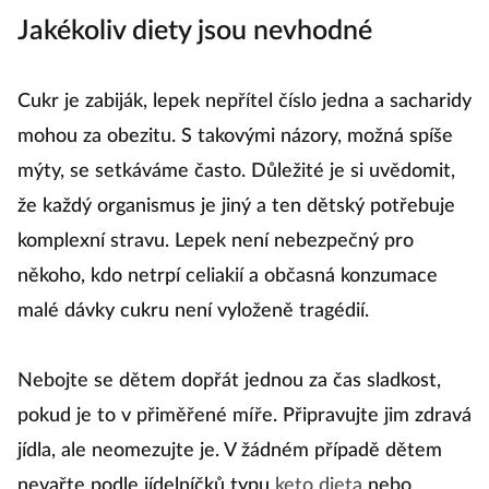
Jakékoliv diety jsou nevhodné
Cukr je zabiják, lepek nepřítel číslo jedna a sacharidy
mohou za obezitu. S takovými názory, možná spíše
mýty, se setkáváme často. Důležité je si uvědomit,
že každý organismus je jiný a ten dětský potřebuje
komplexní stravu. Lepek není nebezpečný pro
někoho, kdo netrpí celiakií a občasná konzumace
malé dávky cukru není vyloženě tragédií.
Nebojte se dětem dopřát jednou za čas sladkost,
pokud je to v přiměřené míře. Připravujte jim zdravá
jídla, ale neomezujte je. V žádném případě dětem
nevařte podle jídelníčků typu
keto dieta
nebo