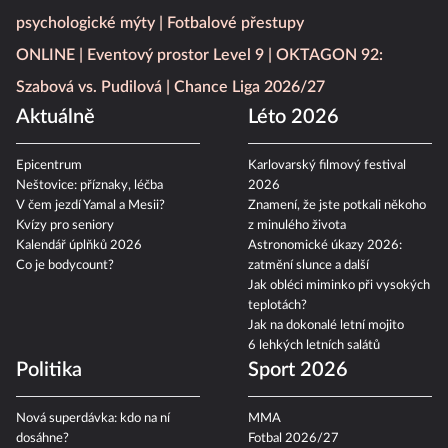
psychologické mýty
Fotbalové přestupy
ONLINE
Eventový prostor Level 9
OKTAGON 92:
Szabová vs. Pudilová
Chance Liga 2026/27
Aktuálně
Léto 2026
Epicentrum
Karlovarský filmový festival
Neštovice: příznaky, léčba
2026
V čem jezdí Yamal a Mesii?
Znamení, že jste potkali někoho
Kvízy pro seniory
z minulého života
Kalendář úplňků 2026
Astronomické úkazy 2026:
Co je bodycount?
zatmění slunce a další
Jak obléci miminko při vysokých
teplotách?
Jak na dokonalé letní mojito
6 lehkých letních salátů
Politika
Sport 2026
Nová superdávka: kdo na ní
MMA
dosáhne?
Fotbal 2026/27