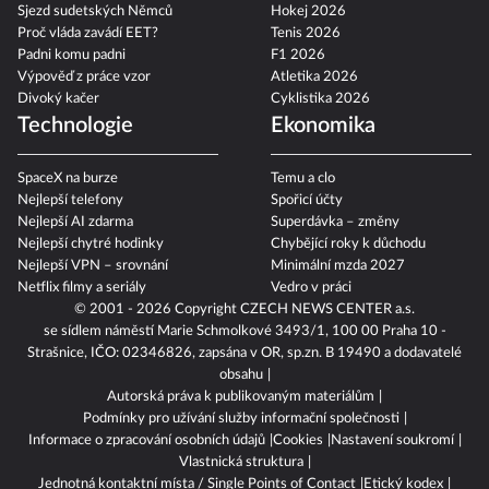
Sjezd sudetských Němců
Hokej 2026
Proč vláda zavádí EET?
Tenis 2026
Padni komu padni
F1 2026
Výpověď z práce vzor
Atletika 2026
Divoký kačer
Cyklistika 2026
Technologie
Ekonomika
SpaceX na burze
Temu a clo
Nejlepší telefony
Spořicí účty
Nejlepší AI zdarma
Superdávka – změny
Nejlepší chytré hodinky
Chybějící roky k důchodu
Nejlepší VPN – srovnání
Minimální mzda 2027
Netflix filmy a seriály
Vedro v práci
© 2001 - 2026 Copyright
CZECH NEWS CENTER a.s.
se sídlem náměstí Marie Schmolkové 3493/1, 100 00 Praha 10 -
Strašnice, IČO: 02346826, zapsána v OR, sp.zn. B 19490 a dodavatelé
obsahu
Autorská práva k publikovaným materiálům
Podmínky pro užívání služby informační společnosti
Informace o zpracování osobních údajů
Cookies
Nastavení soukromí
Vlastnická struktura
Jednotná kontaktní místa / Single Points of Contact
Etický kodex