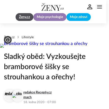
Ženy.cz
Moje psychologie
Moje zdraví
Zeny.cz
Lifestyle
Sladký oběd: Vyzkoušejte
bramborové šišky se
strouhankou a ořechy!
redakce Recepty.cz
mach
·
18. ledna 2020
07:00