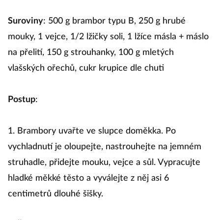
Suroviny
: 500 g brambor typu B, 250 g hrubé
mouky, 1 vejce, 1/2 lžičky soli, 1 lžíce másla + máslo
na přelití, 150 g strouhanky, 100 g mletých
vlašských ořechů, cukr krupice dle chuti
Postup
:
1. Brambory uvařte ve slupce doměkka. Po
vychladnutí je oloupejte, nastrouhejte na jemném
struhadle, přidejte mouku, vejce a sůl. Vypracujte
hladké měkké těsto a vyválejte z něj asi 6
centimetrů dlouhé šišky.