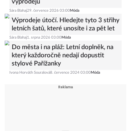
výprodejů
Sára Blahaj
29. července 2026 03:00
Móda
Výprodeje útočí. Hledejte tyto 3 střihy
letních šatů, které unosíte i za pět let
Sára Blahaj
1. srpna 2026 03:00
Móda
Do města i na pláž: Letní doplněk, na
který každoročně nedají dopustit
stylové Pařížanky
Ivona Horváth Souralová
8. července 2024 03:00
Móda