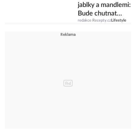
jablky a mandlemi:
Bude chutnat
dětem i dospělým!
redakce Recepty.cz
Lifestyle