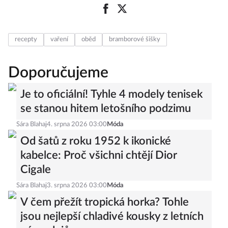
recepty
vaření
oběd
bramborové šišky
Doporučujeme
Je to oficiální! Tyhle 4 modely tenisek
se stanou hitem letošního podzimu
Sára Blahaj
4. srpna 2026 03:00
Móda
Od šatů z roku 1952 k ikonické
kabelce: Proč všichni chtějí Dior
Cigale
Sára Blahaj
3. srpna 2026 03:00
Móda
V čem přežít tropická horka? Tohle
jsou nejlepší chladivé kousky z letních