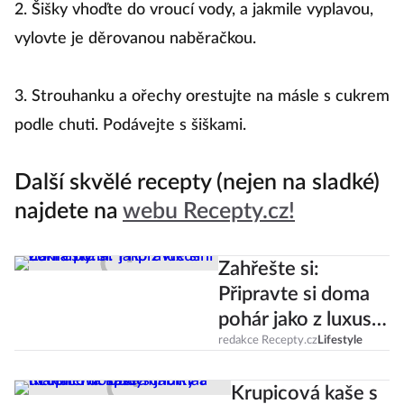
2. Šišky vhoďte do vroucí vody, a jakmile vyplavou,
vylovte je děrovanou naběračkou.
3. Strouhanku a ořechy orestujte na másle s cukrem
podle chuti. Podávejte s šiškami.
Další skvělé recepty (nejen na sladké)
najdete na
webu Recepty.cz!
Zahřešte si:
Připravte si doma
pohár jako z luxusní
cukrárny!
redakce Recepty.cz
Lifestyle
Krupicová kaše s