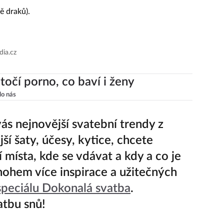
ě draků).
dia.cz
točí porno, co baví i ženy
lo nás
vás nejnovější svatební trendy z
jší šaty, účesy, kytice, chcete
í místa, kde se vdávat a kdy a co je
nohem více inspirace a užitečných
speciálu Dokonalá svatba
.
atbu snů!