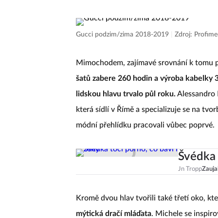
Gucci podzim/zima 2018-2019
|
Zdroj: Profime
Mimochodem, zajímavé srovnání k tomu p
šatů zabere 260 hodin a výroba kabelky 
lidskou hlavu trvalo půl roku.
Alessandro 
která sídlí v Římě a specializuje se na tvo
módní přehlídku pracovali vůbec poprvé.
Švédka 
Jn Tropp
Zauja
Kromě dvou hlav tvořili také třetí oko, kt
mýtická dračí mláďata
. Michele se inspiro