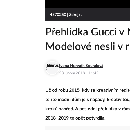
4370250
| Zdroj: .
Přehlídka Gucci v 
Modelové nesli v r
Ivona Horváth Souralová
·
23. února 2018
11:42
Už od roku 2015, kdy se kreativním ředit
tento módní dům je s nápady, kreativitou
kroků napřed. A poslední přehlídka v rá
2018–2019 to opět potvrdila.