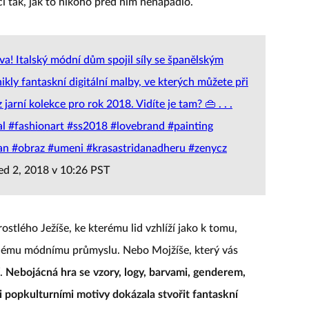
í tak, jak to nikoho před ním nenapadlo.
! Italský módní dům spojil síly se španělským
ly fantaskní digitální malby, ve kterých můžete při
arní kolekce pro rok 2018. Vidíte je tam? 👜 . . .
l #fashionart #ss2018 #lovebrand #painting
n #obraz #umeni #krasastridanadheru #zenycz
ed 2, 2018 v 10:26 PST
ostlého Ježíše, ke kterému lid vzhlíží jako k tomu,
celému módnímu průmyslu. Nebo Mojžíše, který vás
í.
Nebojácná hra se vzory, logy, barvami, genderem,
 popkulturními motivy dokázala stvořit fantaskní