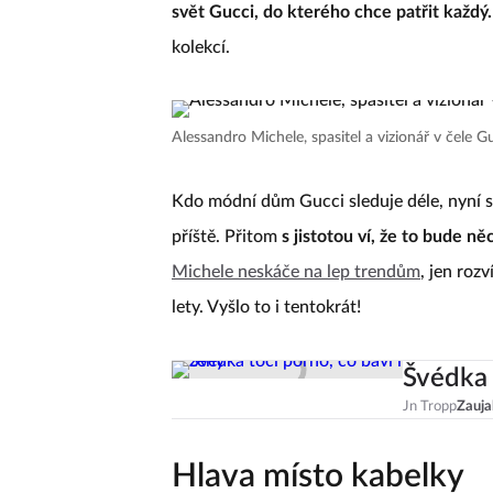
svět Gucci, do kterého chce patřit každý.
kolekcí.
Alessandro Michele, spasitel a vizionář v čele G
Kdo módní dům Gucci sleduje déle, nyní s
příště. Přitom
s jistotou ví, že to bude n
Michele neskáče na lep trendům
, jen roz
lety. Vyšlo to i tentokrát!
Švédka 
Jn Tropp
Zauja
Hlava místo kabelky