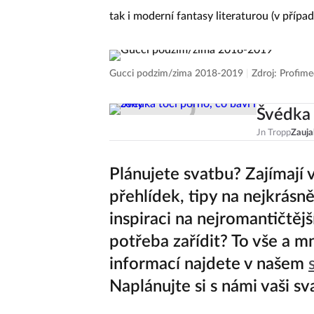
tak i moderní fantasy literaturou (v případ
Gucci podzim/zima 2018-2019
|
Zdroj: Profime
Švédka 
Jn Tropp
Zauja
Plánujete svatbu? Zajímají 
přehlídek, tipy na nejkrásně
inspiraci na nejromantičtějš
potřeba zařídit? To vše a m
informací najdete v našem
Naplánujte si s námi vaši sv