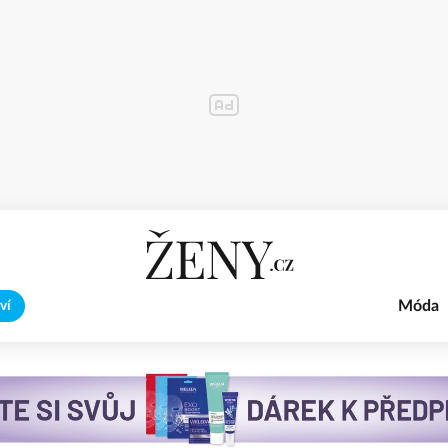
Móda
ví