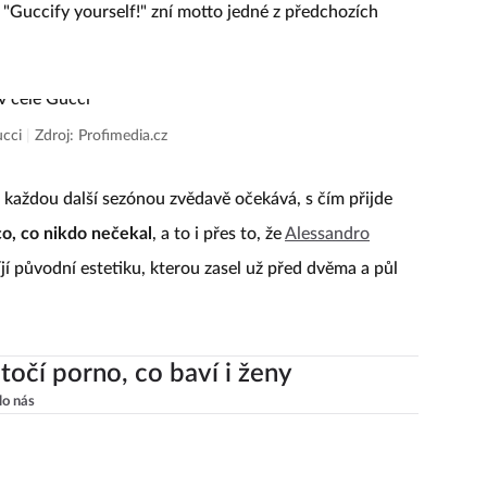
"Guccify yourself!" zní motto jedné z předchozích
ucci
|
Zdroj: Profimedia.cz
 každou další sezónou zvědavě očekává, s čím přijde
ěco, co nikdo nečekal
, a to i přes to, že
Alessandro
víjí původní estetiku, kterou zasel už před dvěma a půl
točí porno, co baví i ženy
lo nás