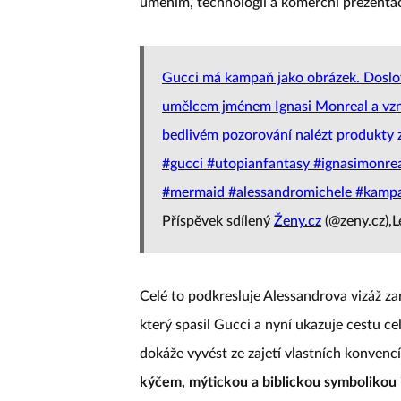
uměním, technologií a komerční prezentac
Gucci má kampaň jako obrázek. Doslova
umělcem jménem Ignasi Monreal a vznik
bedlivém pozorování nalézt produkty z j
#gucci #utopianfantasy #ignasimonrea
#mermaid #alessandromichele #kampa
Příspěvek sdílený
Ženy.cz
(@zeny.cz),L
Celé to podkresluje Alessandrova vizáž zar
který spasil Gucci a nyní ukazuje cestu 
dokáže vyvést ze zajetí vlastních konvenc
kýčem, mýtickou a biblickou symbolikou i