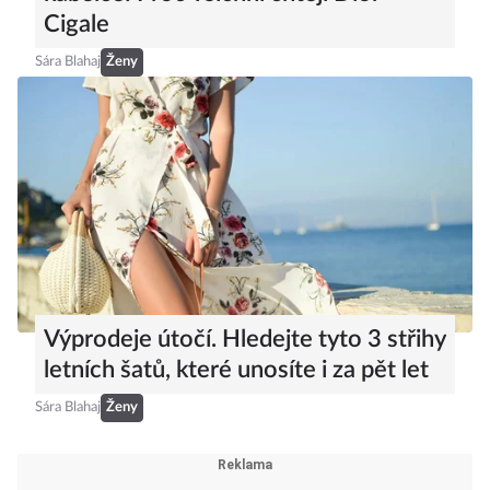
Cigale
Sára Blahaj
Ženy
Výprodeje útočí. Hledejte tyto 3 střihy
letních šatů, které unosíte i za pět let
Sára Blahaj
Ženy