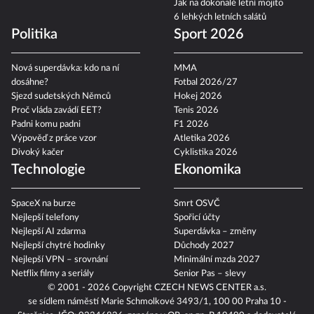
Jak na dokonalé letní mojito
6 lehkých letních salátů
Politika
Sport 2026
Nová superdávka: kdo na ní
MMA
dosáhne?
Fotbal 2026/27
Sjezd sudetských Němců
Hokej 2026
Proč vláda zavádí EET?
Tenis 2026
Padni komu padni
F1 2026
Výpověď z práce vzor
Atletika 2026
Divoký kačer
Cyklistika 2026
Technologie
Ekonomika
SpaceX na burze
Smrt OSVČ
Nejlepší telefony
Spořicí účty
Nejlepší AI zdarma
Superdávka – změny
Nejlepší chytré hodinky
Důchody 2027
Nejlepší VPN – srovnání
Minimální mzda 2027
Netflix filmy a seriály
Senior Pas – slevy
© 2001 - 2026 Copyright
CZECH NEWS CENTER a.s.
se sídlem náměstí Marie Schmolkové 3493/1, 100 00 Praha 10 -