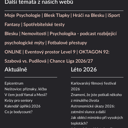
Další témata z našich webů
Moje Psychologie
Blesk Tlapky
Hráči na Blesku
iSport
Fantasy
Spotřebitelské testy
Blesku
Nemovitosti
Psychologika - podcast rozbíjející
psychologické mýty
Fotbalové přestupy
ONLINE
Eventový prostor Level 9
OKTAGON 92:
Szabová vs. Pudilová
Chance Liga 2026/27
Aktuálně
Léto 2026
Epicentrum
Karlovarský filmový festival
Neštovice: příznaky, léčba
2026
V čem jezdí Yamal a Mesii?
Znamení, že jste potkali někoho
Kvízy pro seniory
z minulého života
Kalendář úplňků 2026
Astronomické úkazy 2026:
Co je bodycount?
zatmění slunce a další
Jak obléci miminko při vysokých
teplotách?