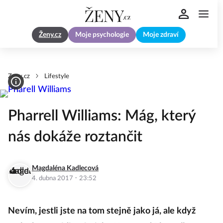
Ženy.cz
Moje psychologie
Moje zdraví
Zeny.cz
Lifestyle
Pharrell Williams: Mág, který
nás dokáže roztančit
Magdaléna Kadlecová
·
4. dubna 2017
23:52
Nevím, jestli jste na tom stejně jako já, ale když