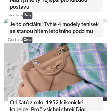
Našli jsme ty nejlepší pro každou
postavu
Sára Blahaj
Ženy
Je to oficiální! Tyhle 4 modely tenisek
se stanou hitem letošního podzimu
Sára Blahaj
Ženy
Od šatů z roku 1952 k ikonické
kabelce: Proč všichni chtějí Dior