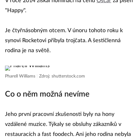
V roce 2014 získal nominaci na cenu
Oscar
za píseň
"Happy".
Je čtyřnásobným otcem. V únoru tohoto roku k
synovi Rocketovi přibyla trojčata. A šestičlenná
rodina je na světě.
Pharell Williams
|
Zdroj: shutterstock.com
Co o něm možná nevíme
Jeho první pracovní zkušenosti byly na hony
vzdálené muzice. Týkaly se obsluhy zákazníků v
restauracích a fast foodech. Ani jeho rodina nebyla