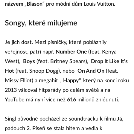
názvem „Blason“
pro módní dům Louis Vuitton.
Songy, které milujeme
Je jich dost. Mezi písničky, které pobláznily
veřejnost, patří např.
Number One
(feat. Kenya
West),
Boys
(feat. Britney Spears),
Drop It Like It's
Hot
(feat. Snoop Dogg), nebo
On And On
(feat.
Missy Elliot) a megahit „
Happy
“, který na konci roku
2013 válcoval hitparády po celém světě a na
YouTube má nyní více než 616 milionů zhlédnutí.
Singl původně pocházel ze soundtracku k filmu Já,
padouch 2. Píseň se stala hitem a vedla k