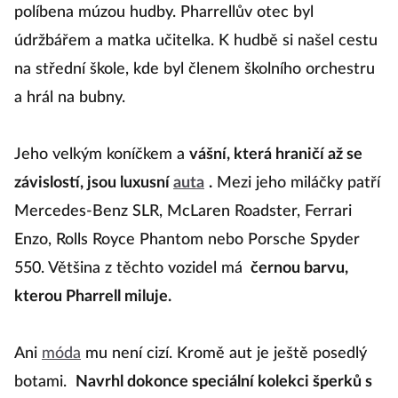
políbena múzou hudby. Pharrellův otec byl
údržbářem a matka učitelka. K hudbě si našel cestu
na střední škole, kde byl členem školního orchestru
a hrál na bubny.
Jeho velkým koníčkem a
vášní, která hraničí až se
závislostí, jsou luxusní
auta
.
Mezi jeho miláčky patří
Mercedes-Benz SLR, McLaren Roadster, Ferrari
Enzo, Rolls Royce Phantom nebo Porsche Spyder
550. Většina z těchto vozidel má
černou barvu,
kterou Pharrell miluje.
Ani
móda
mu není cizí. Kromě aut je ještě posedlý
botami.
Navrhl dokonce speciální kolekci šperků s