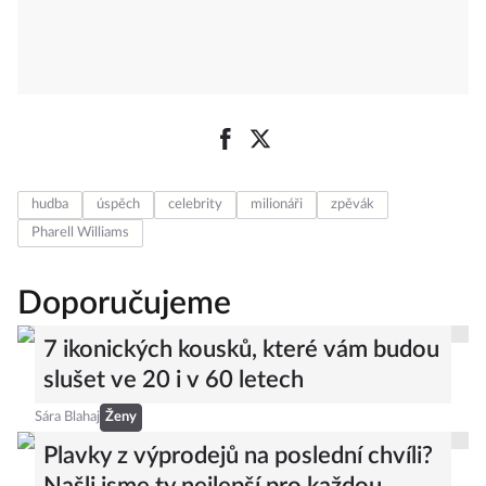
hudba
úspěch
celebrity
milionáři
zpěvák
Pharell Williams
Doporučujeme
7 ikonických kousků, které vám budou
slušet ve 20 i v 60 letech
Sára Blahaj
Ženy
Plavky z výprodejů na poslední chvíli?