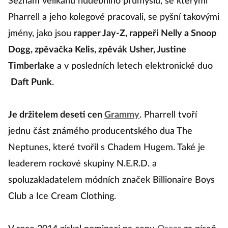
Seznam velikánů hudebního průmyslu, se kterými
Pharrell a jeho kolegové pracovali, se pyšní takovými
jmény, jako jsou
rapper Jay-Z, rappeři Nelly a Snoop
Dogg, zpěvačka Kelis, zpěvák Usher, Justine
Timberlake
a v posledních letech elektronické duo
Daft Punk
.
Je držitelem deseti cen
Grammy
. Pharrell tvoří
jednu část známého producentského dua The
Neptunes, které tvořil s Chadem Hugem. Také je
leaderem rockové skupiny N.E.R.D. a
spoluzakladatelem módních značek Billionaire Boys
Club a Ice Cream Clothing.