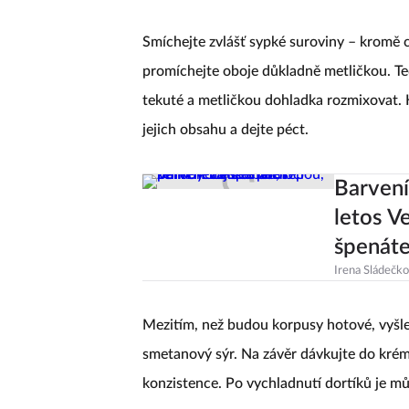
Smíchejte zvlášť sypké suroviny – kromě c
promíchejte oboje důkladně metličkou. Te
tekuté a metličkou dohladka rozmixovat. K
jejich obsahu a dejte péct.
Barvení
letos V
špenát
Irena Sládečk
Mezitím, než budou korpusy hotové, vyšl
smetanový sýr. Na závěr dávkujte do kré
konzistence. Po vychladnutí dortíků je mů