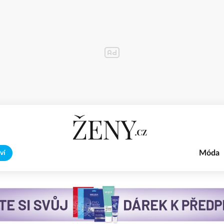
Móda
ví