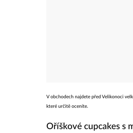
V obchodech najdete před Velikonoci velké
které určitě oceníte.
Oříškové cupcakes s 