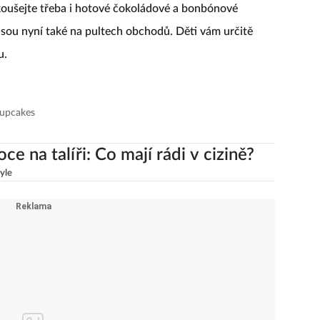
koušejte třeba i hotové čokoládové a bonbónové
 jsou nyní také na pultech obchodů. Děti vám určitě
u.
Cupcakes
ce na talíři: Co mají rádi v cizině?
tyle