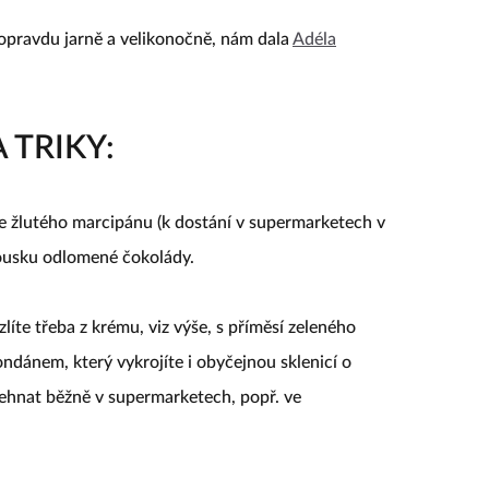
 opravdu jarně a velikonočně, nám dala
Adéla
 TRIKY:
e žlutého marcipánu (k dostání v supermarketech v
kousku odlomené čokolády.
íte třeba z krému, viz výše, s příměsí zeleného
ndánem, který vykrojíte i obyčejnou sklenicí o
ehnat běžně v supermarketech, popř. ve