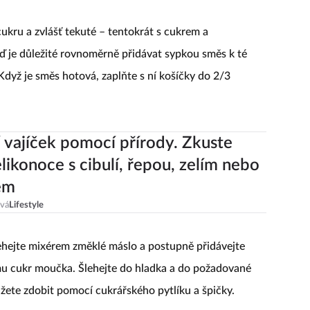
ukru a zvlášť tekuté – tentokrát s cukrem a
ď je důležité rovnoměrně přidávat sypkou směs k té
dyž je směs hotová, zaplňte s ní košíčky do 2/3
 vajíček pomocí přírody. Zkuste
elikonoce s cibulí, řepou, zelím nebo
em
ová
Lifestyle
ehejte mixérem změklé máslo a postupně přidávejte
mu cukr moučka. Šlehejte do hladka a do požadované
žete zdobit pomocí cukrářského pytlíku a špičky.