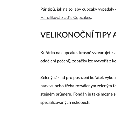
Pár tipů, jak na to, aby cupcaky vypadaly
Hanzlíková z 50´s Cupcakes
.
VELIKONOČNÍ TIPY A
Kuřátka na cupcakes krásně vytvarujete z
oddělení pečení), zobáčky lze vytvořit z 
Zelený základ pro posazení kuřátek vykouzl
barviva nebo třeba rozváleným zeleným fo
stejném průměru. Fondán je také možné s
specializovaných eshopech.