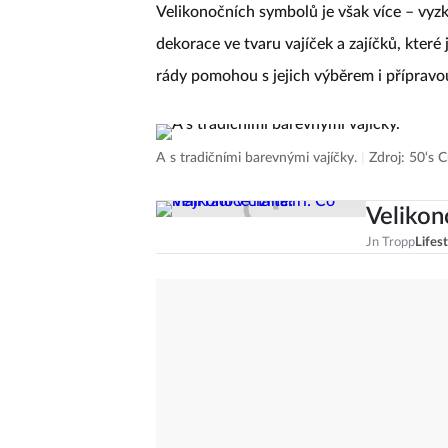
Velikonočních symbolů je však více – vyz
dekorace ve tvaru vajíček a zajíčků, které
rády pomohou s jejich výběrem i přípravo
A s tradičními barevnými vajíčky.
|
Zdroj: 50‘s 
Velikono
Jn Tropp
Lifes