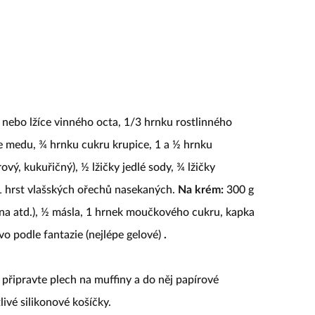
u nebo lžíce vinného octa, 1/3 hrnku rostlinného
íce medu, ¾ hrnku cukru krupice, 1 a ½ hrnku
vý, kukuřičný), ½ lžičky jedlé sody, ¾ lžičky
, 1 hrst vlašských ořechů nasekaných.
Na krém:
300 g
ina atd.), ½ másla, 1 hrnek moučkového cukru, kapka
o podle fantazie (nejlépe gelové)
.
připravte plech na muffiny a do něj papírové
livé silikonové košíčky.