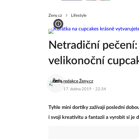
Zeny.cz
Lifestyle
Netradiční pečení:
velikonoční cupca
redakce Ženy.cz
·
17. dubna 2019
22:34
Tyhle mini dortíky zažívají poslední dobo
i svoji kreativitu a fantazii a vyrobit si je