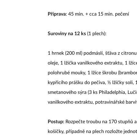
Příprava
: 45 min. + cca 15 min. pečení
Suroviny na 12 ks
(1 plech):
1 hrnek (200 ml) podmáslí, šťáva z citron
oleje, 1 lžička vanilkového extraktu, 1 lž
polohrubé mouky, 1 lžíce škrobu (bramboro
kypřicího prášku do pečiva, ½ lžičky soli
smetanového sýra (3 ks Philadelphia, Luč
vanilkového extraktu, potravinářské barviv
Postup:
Rozpečte troubu na 170 stupňů a 
košíčky, případně na plech rozložte jednot