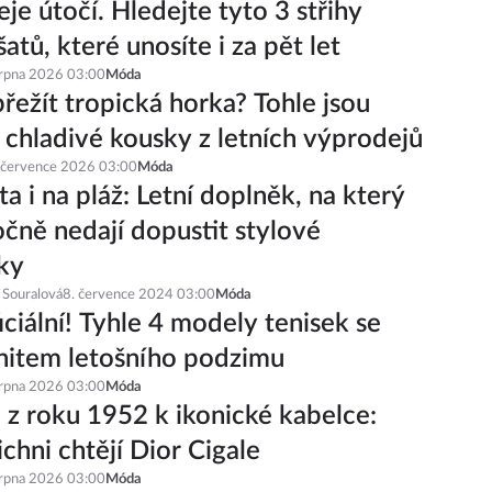
je útočí. Hledejte tyto 3 střihy
šatů, které unosíte i za pět let
srpna 2026 03:00
Móda
řežít tropická horka? Tohle jsou
í chladivé kousky z letních výprodejů
 července 2026 03:00
Móda
a i na pláž: Letní doplněk, na který
čně nedají dopustit stylové
ky
 Souralová
8. července 2024 03:00
Móda
iciální! Tyhle 4 modely tenisek se
hitem letošního podzimu
srpna 2026 03:00
Móda
 z roku 1952 k ikonické kabelce:
ichni chtějí Dior Cigale
srpna 2026 03:00
Móda