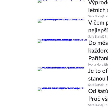
Výprode
letních 
Sára Blahaj
1. 
V čem p
nejlepš
Sára Blahaj
29.
Do měst
každoro
Pařížan
Ivona Horváth
Je to of
stanou 
Sára Blahaj
4. 
Od šatů
Proč vš
Sára Blahaj
3. 