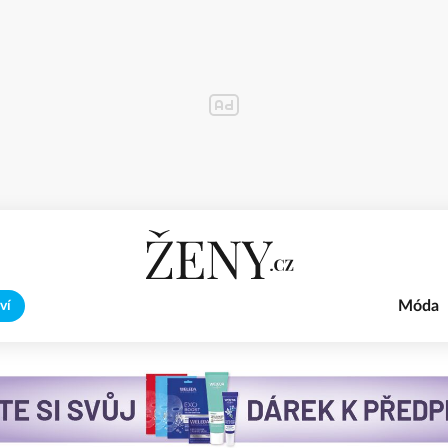
Móda
ví