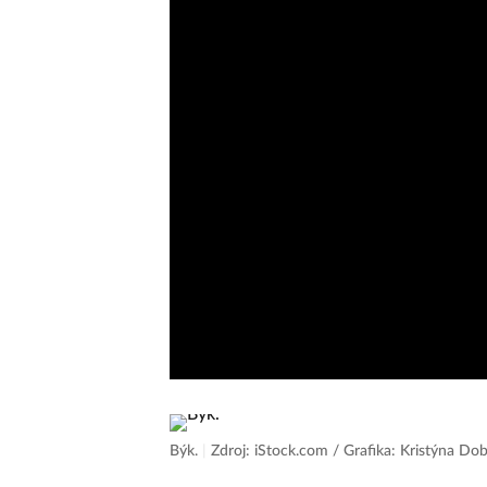
Býk.
|
Zdroj: iStock.com / Grafika: Kristýna D