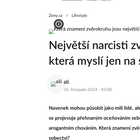
Zeny.cz
Lifestyle
Největší narcisti 
která myslí jen na
aši
·
26. listopadu 2024
05:00
Navenek mohou působit jako milí lidé, ale
se projevuje přehnaným oceňováním sebe
arogantním chováním. Která znamení zvěr
sobectví?