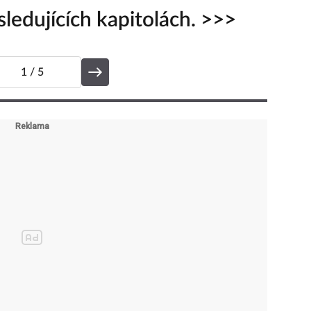
ledujících kapitolách. >>>
1
/ 5