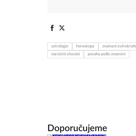
astrologie
horoskopy
znamení zvěrokruh
narcistní chování
povaha podle znamení
Doporučujeme