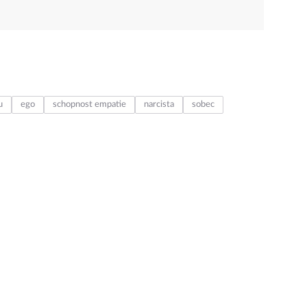
u
ego
schopnost empatie
narcista
sobec