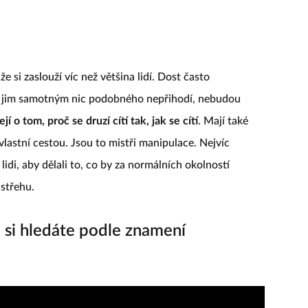
 že si zaslouží víc než většina lidí. Dost často
e jim samotným nic podobného nepřihodí, nebudou
í o tom, proč se druzí cítí tak, jak se cítí
. Mají také
u vlastní cestou. Jsou to mistři manipulace. Nejvíc
idi, aby dělali to, co by za normálních okolností
 střehu.
 si hledáte podle znamení