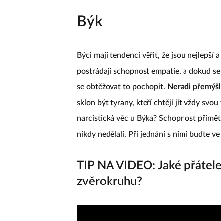
Býk
Býci mají tendenci věřit, že jsou nejlepší a
postrádají schopnost empatie, a dokud s
se obtěžovat to pochopit.
Neradi přemýšlej
sklon být tyrany, kteří chtějí jít vždy svo
narcistická věc u Býka? Schopnost přimět l
nikdy nedělali. Při jednání s nimi buďte ve
TIP NA VIDEO: Jaké přátele
zvěrokruhu?