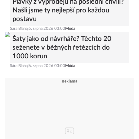
Plavky z výprodejů na poslední chvíli?
Našli jsme ty nejlepší pro každou
postavu
Sára Blahaj
5. srpna 2026 03:00
Móda
Šaty jako od návrháře? Těchto 20
seženete v běžných řetězcích do
1000 korun
Sára Blahaj
6. srpna 2026 03:00
Móda