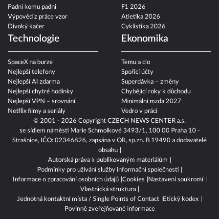
Padni komu padni
F1 2026
Výpověď z práce vzor
Atletika 2026
Divoký kačer
Cyklistika 2026
Technologie
Ekonomika
SpaceX na burze
Temu a clo
Nejlepší telefony
Spořicí účty
Nejlepší AI zdarma
Superdávka – změny
Nejlepší chytré hodinky
Chybějící roky k důchodu
Nejlepší VPN – srovnání
Minimální mzda 2027
Netflix filmy a seriály
Vedro v práci
© 2001 - 2026 Copyright
CZECH NEWS CENTER a.s.
se sídlem náměstí Marie Schmolkové 3493/1, 100 00 Praha 10 -
Strašnice, IČO: 02346826, zapsána v OR, sp.zn. B 19490 a dodavatelé
obsahu
Autorská práva k publikovaným materiálům
Podmínky pro užívání služby informační společnosti
Informace o zpracování osobních údajů
Cookies
Nastavení soukromí
Vlastnická struktura
Jednotná kontaktní místa / Single Points of Contact
Etický kodex
Povinně zveřejňované informace