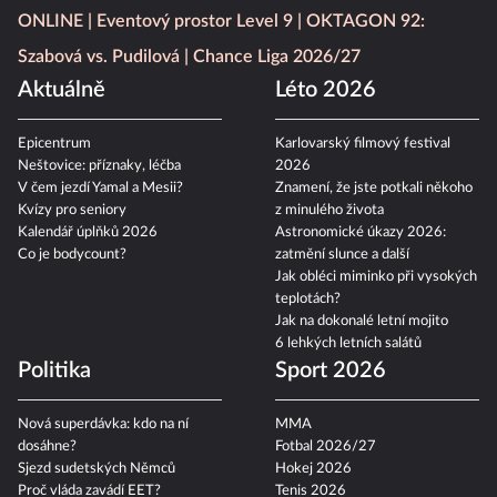
ONLINE
Eventový prostor Level 9
OKTAGON 92:
Szabová vs. Pudilová
Chance Liga 2026/27
Aktuálně
Léto 2026
Epicentrum
Karlovarský filmový festival
Neštovice: příznaky, léčba
2026
V čem jezdí Yamal a Mesii?
Znamení, že jste potkali někoho
Kvízy pro seniory
z minulého života
Kalendář úplňků 2026
Astronomické úkazy 2026:
Co je bodycount?
zatmění slunce a další
Jak obléci miminko při vysokých
teplotách?
Jak na dokonalé letní mojito
6 lehkých letních salátů
Politika
Sport 2026
Nová superdávka: kdo na ní
MMA
dosáhne?
Fotbal 2026/27
Sjezd sudetských Němců
Hokej 2026
Proč vláda zavádí EET?
Tenis 2026