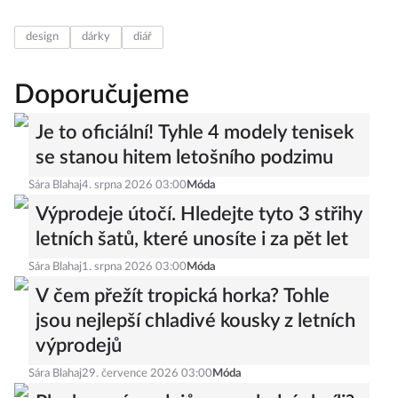
design
dárky
diář
Doporučujeme
Je to oficiální! Tyhle 4 modely tenisek
se stanou hitem letošního podzimu
Sára Blahaj
4. srpna 2026 03:00
Móda
Výprodeje útočí. Hledejte tyto 3 střihy
letních šatů, které unosíte i za pět let
Sára Blahaj
1. srpna 2026 03:00
Móda
V čem přežít tropická horka? Tohle
jsou nejlepší chladivé kousky z letních
výprodejů
Sára Blahaj
29. července 2026 03:00
Móda