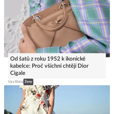
Od šatů z roku 1952 k ikonické
kabelce: Proč všichni chtějí Dior
Cigale
Sára Blahaj
Ženy