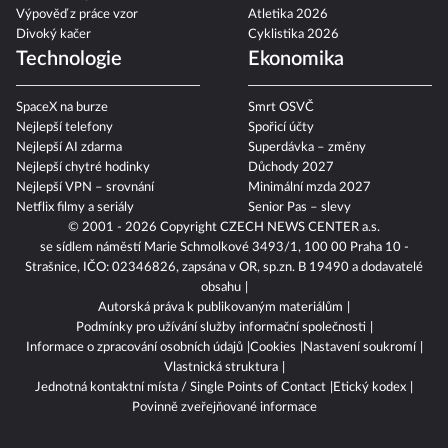
Výpověď z práce vzor
Atletika 2026
Divoký kačer
Cyklistika 2026
Technologie
Ekonomika
SpaceX na burze
Smrt OSVČ
Nejlepší telefony
Spořicí účty
Nejlepší AI zdarma
Superdávka – změny
Nejlepší chytré hodinky
Důchody 2027
Nejlepší VPN – srovnání
Minimální mzda 2027
Netflix filmy a seriály
Senior Pas – slevy
© 2001 - 2026 Copyright
CZECH NEWS CENTER a.s.
se sídlem náměstí Marie Schmolkové 3493/1, 100 00 Praha 10 -
Strašnice, IČO: 02346826, zapsána v OR, sp.zn. B 19490 a dodavatelé
obsahu
Autorská práva k publikovaným materiálům
Podmínky pro užívání služby informační společnosti
Informace o zpracování osobních údajů
Cookies
Nastavení soukromí
Vlastnická struktura
Jednotná kontaktní místa / Single Points of Contact
Etický kodex
Povinně zveřejňované informace