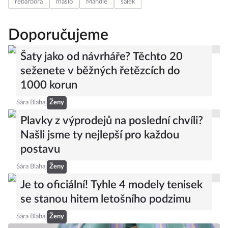
rebarbora
máslo
Mandle
šálek
Doporučujeme
Šaty jako od návrháře? Těchto 20
seženete v běžných řetězcích do
1000 korun
Sára Blahaj
Ženy
Plavky z výprodejů na poslední chvíli?
Našli jsme ty nejlepší pro každou
postavu
Sára Blahaj
Ženy
Je to oficiální! Tyhle 4 modely tenisek
se stanou hitem letošního podzimu
Sára Blahaj
Ženy