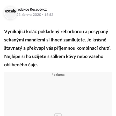
redakce Recepty.cz
·
23. června 2020
16:52
Vynikající koláč pokladený rebarborou a posypaný
sekanými mandlemi si ihned zamilujete. Je krásně
šťavnatý a překvapí vás příjemnou kombinací chutí.
Nejlépe si ho užijete s šálkem kávy nebo vašeho
oblíbeného čaje.