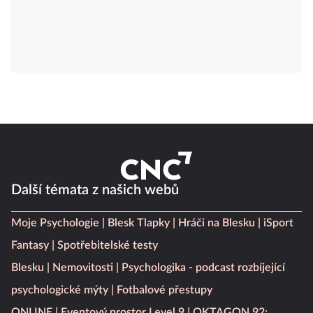
Další témata z našich webů
Moje Psychologie
Blesk Tlapky
Hráči na Blesku
iSport
Fantasy
Spotřebitelské testy
Blesku
Nemovitosti
Psychologika - podcast rozbíjející
psychologické mýty
Fotbalové přestupy
ONLINE
Eventový prostor Level 9
OKTAGON 92: