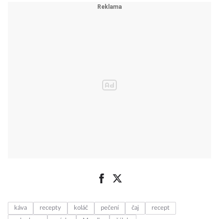
knedlíky!
Recept, který
zvládne i
začátečník
káva
recepty
koláč
pečení
čaj
recept