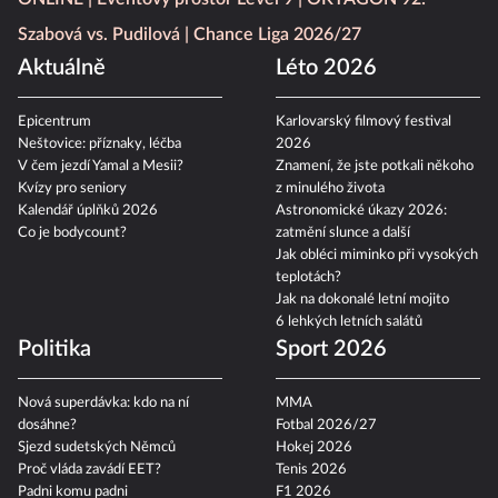
Szabová vs. Pudilová
Chance Liga 2026/27
Aktuálně
Léto 2026
Epicentrum
Karlovarský filmový festival
Neštovice: příznaky, léčba
2026
V čem jezdí Yamal a Mesii?
Znamení, že jste potkali někoho
Kvízy pro seniory
z minulého života
Kalendář úplňků 2026
Astronomické úkazy 2026:
Co je bodycount?
zatmění slunce a další
Jak obléci miminko při vysokých
teplotách?
Jak na dokonalé letní mojito
6 lehkých letních salátů
Politika
Sport 2026
Nová superdávka: kdo na ní
MMA
dosáhne?
Fotbal 2026/27
Sjezd sudetských Němců
Hokej 2026
Proč vláda zavádí EET?
Tenis 2026
Padni komu padni
F1 2026