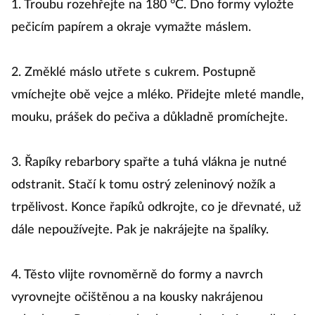
1. Troubu rozehřejte na 180 °C. Dno formy vyložte
pečicím papírem a okraje vymažte máslem.
2. Změklé máslo utřete s cukrem. Postupně
vmíchejte obě vejce a mléko. Přidejte mleté mandle,
mouku, prášek do pečiva a důkladně promíchejte.
3. Řapíky rebarbory spařte a tuhá vlákna je nutné
odstranit. Stačí k tomu ostrý zeleninový nožík a
trpělivost. Konce řapíků odkrojte, co je dřevnaté, už
dále nepoužívejte. Pak je nakrájejte na špalíky.
4. Těsto vlijte rovnoměrně do formy a navrch
vyrovnejte očištěnou a na kousky nakrájenou