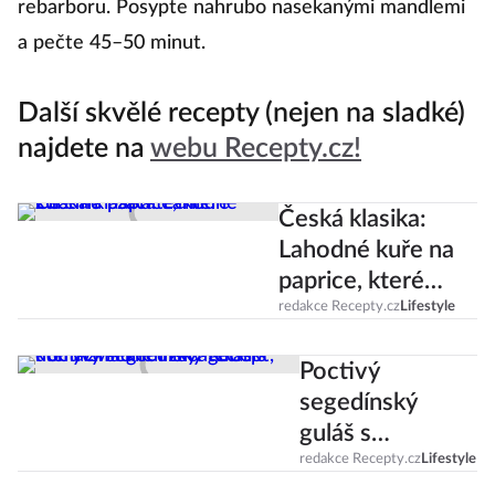
rebarboru. Posypte nahrubo nasekanými mandlemi
a pečte 45–50 minut.
Další skvělé recepty (nejen na sladké)
najdete na
webu Recepty.cz!
Česká klasika:
Lahodné kuře na
paprice, které
zvládne i
redakce Recepty.cz
Lifestyle
začátečník!
Poctivý
segedínský
guláš s
domácími
redakce Recepty.cz
Lifestyle