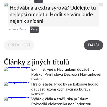
Hedvábná a extra sýrová? Udělejte tu
nejlepší omeletu. Hodit se vám bude
nejen k snídani
redakce Ženy.cz
Ženy
PŘEDCHOZÍ
DALŠÍ
Články z jiných titulů
Exministryně s Havránkem dováděli v
Polsku: První slova Decroix i Havránkové!
Blesk.cz
Hra o letiště. Proč by se Babišovi hodilo
dát část ruzyňských akcií na burzu?
Reflex.cz
Výhřev, čidla a stačí, říká průzkum.
Pokročilá elektronika není prioritou