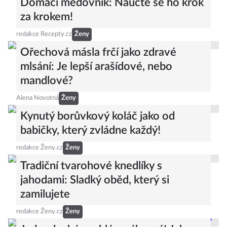
Domácí medovník: Naučte se ho krok
za krokem!
redakce Recepty.cz
Ženy
Ořechová másla frčí jako zdravé
mlsání: Je lepší arašídové, nebo
mandlové?
Alena Novotná
Ženy
Kynutý borůvkový koláč jako od
babičky, který zvládne každý!
redakce Ženy.cz
Ženy
Tradiční tvarohové knedlíky s
jahodami: Sladký oběd, který si
zamilujete
redakce Ženy.cz
Ženy