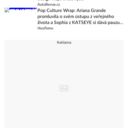
AutoRevue.cz
Pop Culture Wrap: Ariana Grande
promluvila o svém ústupu z veřejného
života a Sophia z KATSEYE si dává pauzu
od skupiny
HeyFomo