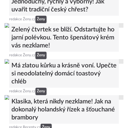
Jednoduchý, rychlý a výborný! Jak
uvařit tradiční český chřest?
redakce Ženy.cz
Ženy
Zelený čtvrtek se blíží. Odstartujte ho
jarní polévkou. Tento špenátový krém
vás nezklame!
redakce Ženy.cz
Ženy
Má zlatou kůrku a krásně voní. Upečte
si neodolatelný domácí toastový
chléb
redakce Ženy.cz
Ženy
Klasika, která nikdy nezklame! Jak na
dokonalý holandský řízek a šťouchané
brambory
redakce Recepty.cz
Ženy