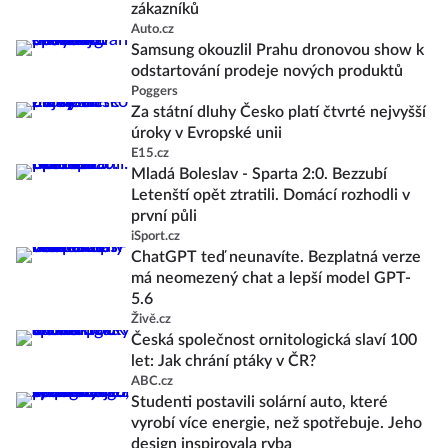
zákazníků
Auto.cz
Samsung okouzlil Prahu dronovou show k
odstartování prodeje nových produktů
Poggers
Za státní dluhy Česko platí čtvrté nejvyšší
úroky v Evropské unii
E15.cz
Mladá Boleslav - Sparta 2:0. Bezzubí
Letenští opět ztratili. Domácí rozhodli v
první půli
iSport.cz
ChatGPT teď neunavíte. Bezplatná verze
má neomezený chat a lepší model GPT-
5.6
Živě.cz
Česká společnost ornitologická slaví 100
let: Jak chrání ptáky v ČR?
ABC.cz
Studenti postavili solární auto, které
vyrobí více energie, než spotřebuje. Jeho
design inspirovala ryba