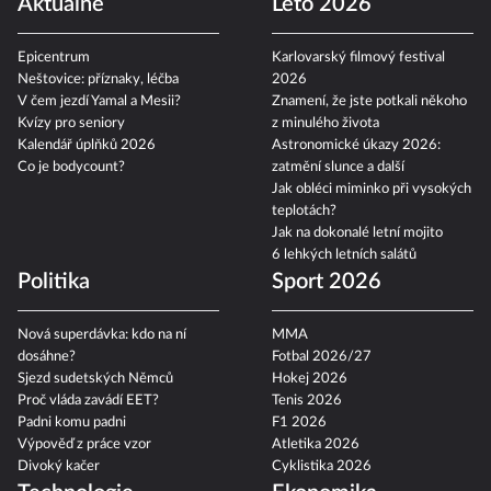
Aktuálně
Léto 2026
Epicentrum
Karlovarský filmový festival
Neštovice: příznaky, léčba
2026
V čem jezdí Yamal a Mesii?
Znamení, že jste potkali někoho
Kvízy pro seniory
z minulého života
Kalendář úplňků 2026
Astronomické úkazy 2026:
Co je bodycount?
zatmění slunce a další
Jak obléci miminko při vysokých
teplotách?
Jak na dokonalé letní mojito
6 lehkých letních salátů
Politika
Sport 2026
Nová superdávka: kdo na ní
MMA
dosáhne?
Fotbal 2026/27
Sjezd sudetských Němců
Hokej 2026
Proč vláda zavádí EET?
Tenis 2026
Padni komu padni
F1 2026
Výpověď z práce vzor
Atletika 2026
Divoký kačer
Cyklistika 2026