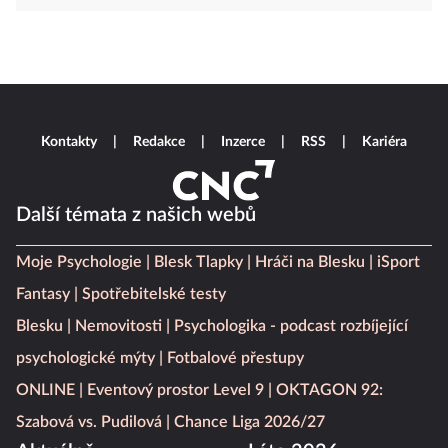
Kontakty
Redakce
Inzerce
RSS
Kariéra
Další témata z našich webů
Moje Psychologie
Blesk Tlapky
Hráči na Blesku
iSport
Fantasy
Spotřebitelské testy
Blesku
Nemovitosti
Psychologika - podcast rozbíjející
psychologické mýty
Fotbalové přestupy
ONLINE
Eventový prostor Level 9
OKTAGON 92:
Szabová vs. Pudilová
Chance Liga 2026/27