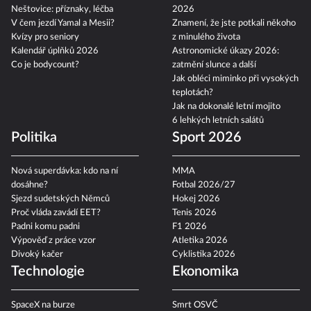
Neštovice: příznaky, léčba
2026
V čem jezdí Yamal a Mesii?
Znamení, že jste potkali někoho
Kvízy pro seniory
z minulého života
Kalendář úplňků 2026
Astronomické úkazy 2026:
Co je bodycount?
zatmění slunce a další
Jak obléci miminko při vysokých
teplotách?
Jak na dokonalé letní mojito
6 lehkých letních salátů
Politika
Sport 2026
Nová superdávka: kdo na ní
MMA
dosáhne?
Fotbal 2026/27
Sjezd sudetských Němců
Hokej 2026
Proč vláda zavádí EET?
Tenis 2026
Padni komu padni
F1 2026
Výpověď z práce vzor
Atletika 2026
Divoký kačer
Cyklistika 2026
Technologie
Ekonomika
SpaceX na burze
Smrt OSVČ