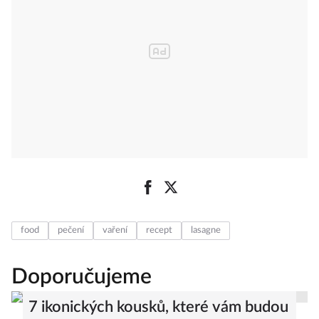
food
pečení
vaření
recept
lasagne
Doporučujeme
7 ikonických kousků, které vám budou