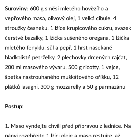
Suroviny
: 600 g směsi mletého hovězího a
vepřového masa, olivový olej, 1 velká cibule, 4
stroužky česneku, 1 lžíce krupicového cukru, svazek
čerstvé bazalky, 1 lžička sušeného oregana, 1 lžička
mletého fenyklu, sůl a pepř, 1 hrst nasekané
hladkolisté petrželky, 2 plechovky drcených rajčat,
200 ml masového vývaru, 500 g ricotty, 1 vejce,
špetka nastrouhaného muškátového oříšku, 12
plátků lasagní, 300 g mozzarelly a 50 g parmazánu
Postup
:
1. Maso vyndejte chvíli před přípravou z lednice. Na
pánvi rozehřejte 1 lžíci oleje a maso restujte, až