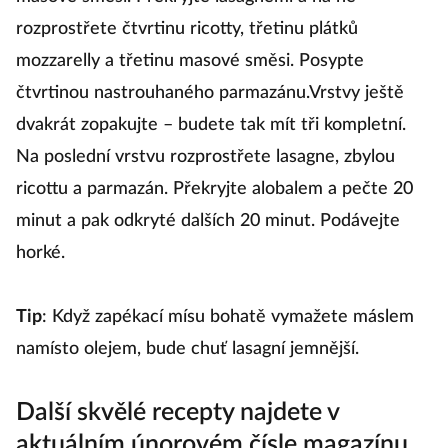
rozprostřete čtvrtinu ricotty, třetinu plátků
mozzarelly a třetinu masové směsi. Posypte
čtvrtinou nastrouhaného parmazánu.Vrstvy ještě
dvakrát zopakujte – budete tak mít tři kompletní.
Na poslední vrstvu rozprostřete lasagne, zbylou
ricottu a parmazán. Překryjte alobalem a pečte 20
minut a pak odkryté dalších 20 minut. Podávejte
horké.
Tip
: Když zapékací mísu bohatě vymažete máslem
namísto olejem, bude chuť lasagní jemnější.
Další skvělé recepty najdete v
aktuálním únorovém čísle magazínu