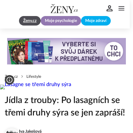
Ženy.cz
Moje psychologie
Moje zdraví
Zeny.cz
Lifestyle
Jídla z trouby: Po lasagních se
třemi druhy sýra se jen zapráší!
Iva Jakešová