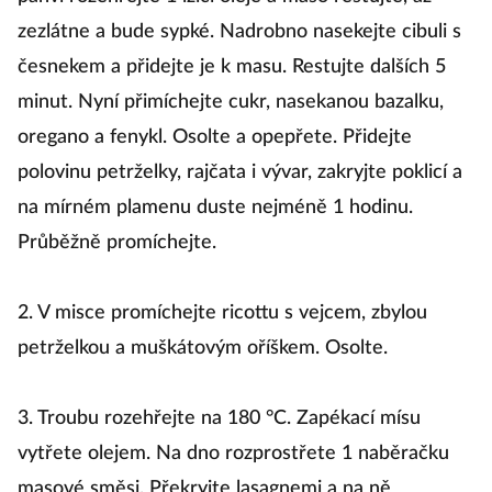
zezlátne a bude sypké. Nadrobno nasekejte cibuli s
česnekem a přidejte je k masu. Restujte dalších 5
minut. Nyní přimíchejte cukr, nasekanou bazalku,
oregano a fenykl. Osolte a opepřete. Přidejte
polovinu petrželky, rajčata i vývar, zakryjte poklicí a
na mírném plamenu duste nejméně 1 hodinu.
Průběžně promíchejte.
2. V misce promíchejte ricottu s vejcem, zbylou
petrželkou a muškátovým oříškem. Osolte.
3. Troubu rozehřejte na 180 °C. Zapékací mísu
vytřete olejem. Na dno rozprostřete 1 naběračku
masové směsi. Překryjte lasagnemi a na ně