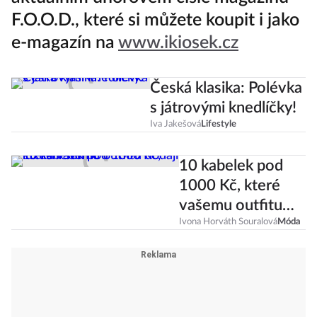
F.O.O.D., které si můžete koupit i jako
e-magazín na
www.ikiosek.cz
Česká klasika: Polévka
s játrovými knedlíčky!
Iva Jakešová
Lifestyle
10 kabelek pod
1000 Kč, které
vašemu outfitu
dodají luxusní
Ivona Horváth Souralová
Móda
šmrnc