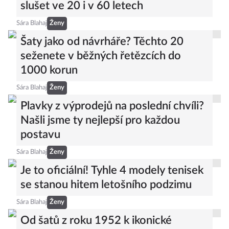
slušet ve 20 i v 60 letech
Sára Blahaj
Ženy
Šaty jako od návrháře? Těchto 20
seženete v běžných řetězcích do
1000 korun
Sára Blahaj
Ženy
Plavky z výprodejů na poslední chvíli?
Našli jsme ty nejlepší pro každou
postavu
Sára Blahaj
Ženy
Je to oficiální! Tyhle 4 modely tenisek
se stanou hitem letošního podzimu
Sára Blahaj
Ženy
Od šatů z roku 1952 k ikonické