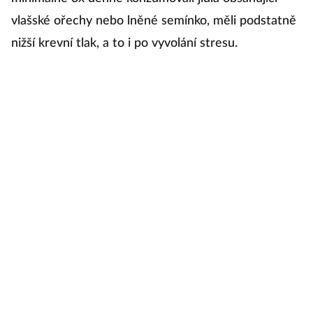
vlašské ořechy nebo lněné semínko, měli podstatně
Ma
nižší krevní tlak, a to i po vyvolání stresu.
ob
vl
m
M
Bí
o
oc
su
V
b