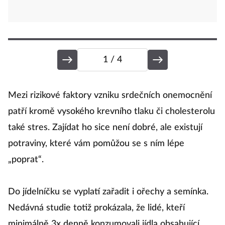
1
/ 4
M
Mezi rizikové faktory vzniku srdečních onemocnění
patří kromě vysokého krevního tlaku či cholesterolu
také stres. Zajídat ho sice není dobré, ale existují
J
potraviny, které vám pomůžou se s ním lépe
p
„poprat“.
tě
b
Do jídelníčku se vyplatí zařadit i ořechy a semínka.
d
Nedávná studie totiž prokázala, že lidé, kteří
dr
minimálně 3x denně konzumovali jídla obsahující