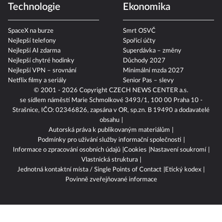
Technologie
Ekonomika
SpaceX na burze
Smrt OSVČ
Nejlepší telefony
Spořicí účty
Nejlepší AI zdarma
Superdávka – změny
Nejlepší chytré hodinky
Důchody 2027
Nejlepší VPN – srovnání
Minimální mzda 2027
Netflix filmy a seriály
Senior Pas – slevy
© 2001 - 2026 Copyright
CZECH NEWS CENTER a.s.
se sídlem náměstí Marie Schmolkové 3493/1, 100 00 Praha 10 -
Strašnice, IČO: 02346826, zapsána v OR, sp.zn. B 19490 a dodavatelé
obsahu
Autorská práva k publikovaným materiálům
Podmínky pro užívání služby informační společnosti
Informace o zpracování osobních údajů
Cookies
Nastavení soukromí
Vlastnická struktura
Jednotná kontaktní místa / Single Points of Contact
Etický kodex
Povinně zveřejňované informace