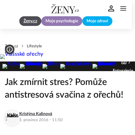
Ženy.cz
Moje psychologie
Moje zdraví
Zeny.cz
Lifestyle
7
Fotogalerie
Jak zmírnit stres? Pomůže
antistresová svačina z ořechů!
Kristýna Kalinová
·
1. prosince 2016
11:50