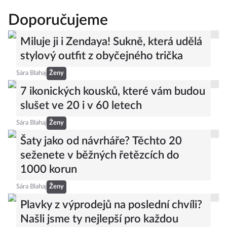
Doporučujeme
Miluje ji i Zendaya! Sukně, která udělá
stylový outfit z obyčejného trička
Sára Blahaj
Ženy
7 ikonických kousků, které vám budou
slušet ve 20 i v 60 letech
Sára Blahaj
Ženy
Šaty jako od návrháře? Těchto 20
seženete v běžných řetězcích do
1000 korun
Sára Blahaj
Ženy
Plavky z výprodejů na poslední chvíli?
Našli jsme ty nejlepší pro každou