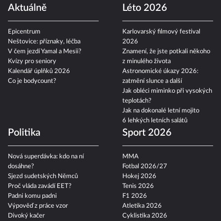
Aktuálně
Léto 2026
Epicentrum
Karlovarský filmový festival
Neštovice: příznaky, léčba
2026
V čem jezdí Yamal a Mesii?
Znamení, že jste potkali někoho
Kvízy pro seniory
z minulého života
Kalendář úplňků 2026
Astronomické úkazy 2026:
Co je bodycount?
zatmění slunce a další
Jak obléci miminko při vysokých
teplotách?
Jak na dokonalé letní mojito
6 lehkých letních salátů
Politika
Sport 2026
Nová superdávka: kdo na ní
MMA
dosáhne?
Fotbal 2026/27
Sjezd sudetských Němců
Hokej 2026
Proč vláda zavádí EET?
Tenis 2026
Padni komu padni
F1 2026
Výpověď z práce vzor
Atletika 2026
Divoký kačer
Cyklistika 2026