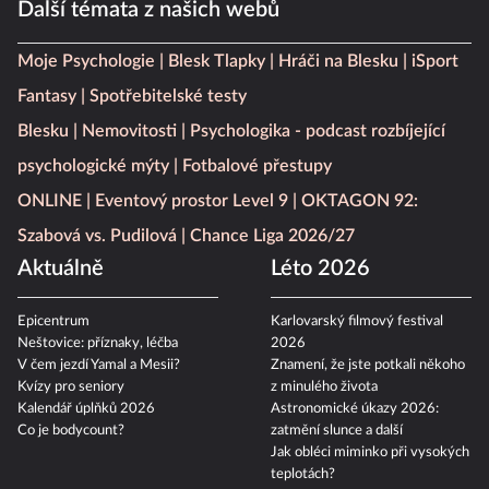
Další témata z našich webů
Moje Psychologie
Blesk Tlapky
Hráči na Blesku
iSport
Fantasy
Spotřebitelské testy
Blesku
Nemovitosti
Psychologika - podcast rozbíjející
psychologické mýty
Fotbalové přestupy
ONLINE
Eventový prostor Level 9
OKTAGON 92:
Szabová vs. Pudilová
Chance Liga 2026/27
Aktuálně
Léto 2026
Epicentrum
Karlovarský filmový festival
Neštovice: příznaky, léčba
2026
V čem jezdí Yamal a Mesii?
Znamení, že jste potkali někoho
Kvízy pro seniory
z minulého života
Kalendář úplňků 2026
Astronomické úkazy 2026:
Co je bodycount?
zatmění slunce a další
Jak obléci miminko při vysokých
teplotách?