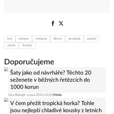
krb
ložnice
reklama
dřevo
prclanek
postel
závěs
Sconto
Doporučujeme
Šaty jako od návrháře? Těchto 20
seženete v běžných řetězcích do
1000 korun
Sára Blahaj
6. srpna 2026 03:00
Móda
V čem přežít tropická horka? Tohle
jsou nejlepší chladivé kousky z letních