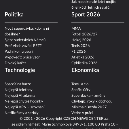
Jak na dokonalé letní mojito
6 lehkých letních salátů
Politika
Sport 2026
Nová superdávka: kdo na ní
MMA
dosáhne?
Fotbal 2026/27
Sjezd sudetských Němců
Hokej 2026
Proč vláda zavádí EET?
Tenis 2026
Padni komu padni
F1 2026
Výpověď z práce vzor
Atletika 2026
Divoký kačer
Cyklistika 2026
Technologie
Ekonomika
SpaceX na burze
Temu a clo
Nejlepší telefony
Spořicí účty
Nejlepší AI zdarma
Superdávka – změny
Nejlepší chytré hodinky
Chybějící roky k důchodu
Nejlepší VPN – srovnání
Minimální mzda 2027
Netflix filmy a seriály
Vedro v práci
© 2001 - 2026 Copyright
CZECH NEWS CENTER a.s.
se sídlem náměstí Marie Schmolkové 3493/1, 100 00 Praha 10 -