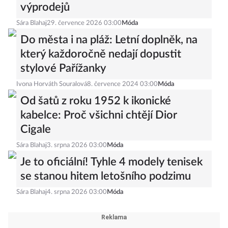
výprodejů
Sára Blahaj
29. července 2026 03:00
Móda
Do města i na pláž: Letní doplněk, na
který každoročně nedají dopustit
stylové Pařížanky
Ivona Horváth Souralová
8. července 2024 03:00
Móda
Od šatů z roku 1952 k ikonické
kabelce: Proč všichni chtějí Dior
Cigale
Sára Blahaj
3. srpna 2026 03:00
Móda
Je to oficiální! Tyhle 4 modely tenisek
se stanou hitem letošního podzimu
Sára Blahaj
4. srpna 2026 03:00
Móda