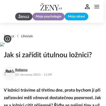
Ženy.cz
Moje psychologie
Moje zdraví
Zeny.cz
Lifestyle
Jak si zařídit útulnou ložnici?
Reklama
·
15. července 2021
11:09
V ložnici trávíme až třetinu dne, proto bychom jí při
zařizování měli věnovat dostatečnou pozornost. Jak
se v ložnici cítit příjemně? Řiďte se našimi tipy a už