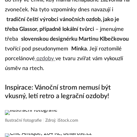
do tmy ve chvíli, kdy máma nenápadně zazvonila na
zvoneček. Na tyto vzpomínky dnes navazují i
tradiční čeští výrobci vánočních ozdob, jako je
třeba Glassor, případně lokální tvůrci
–⁠ jmenujme
třeba
slovenskou designérku Martinu Klbečkovou
tvořící pod pseudonymem
Minka
. Její roztomilé
porcelánové
ozdoby
ve tvaru zvířat vám vykouzlí
úsměv na rtech.
Inspirace: Vánoční strom nemusí být
vkusný, letí retro a legrační ozdoby!
Ilustrační fotografie
|
Zdroj: iStock.com