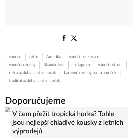
vánoce
retro
Amerika
vánoční dekorace
vánoční ozdoby
Skandinávie
Instagram
vánoční strom
retro ozdoby na stromeček
barevné ozdoby na stromeček
tradiční ozdoby na stromeček
Doporučujeme
V čem přežít tropická horka? Tohle
jsou nejlepší chladivé kousky z letních
výprodejů