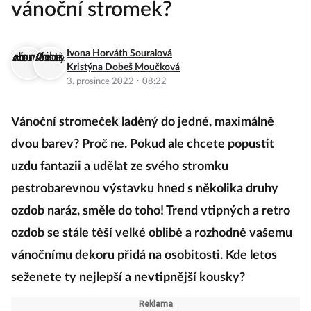
vánoční stromek?
Ivona Horváth Souralová
Kristýna Dobeš Moučková
·
3. prosince 2022
08:22
Vánoční stromeček laděný do jedné, maximálně
dvou barev? Proč ne. Pokud ale chcete popustit
uzdu fantazii a udělat ze svého stromku
pestrobarevnou výstavku hned s několika druhy
ozdob naráz, směle do toho! Trend vtipných a retro
ozdob se stále těší velké oblibě a rozhodně vašemu
vánočnímu dekoru přidá na osobitosti. Kde letos
seženete ty nejlepší a nevtipnější kousky?