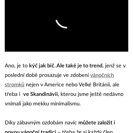
Ano, je to
kýč jak bič. Ale také je to trend
, jenž se v
poslední době prosazuje ve zdobení
vánočních
stromků
nejen v Americe nebo Velké Británii, ale
třeba i
ve Skandinávii
, kterou jsme ještě nedávno
vnímali jako mekku minimalismu.
Díky zábavným ozdobám navíc
můžete založit i
novou vánoční tradici
– třeba že si každý člen