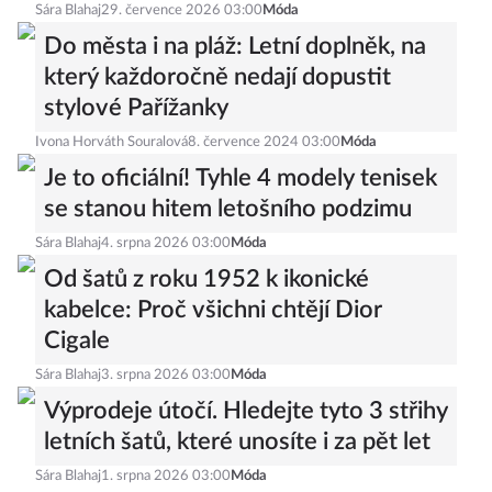
Sára Blahaj
29. července 2026 03:00
Móda
Do města i na pláž: Letní doplněk, na
který každoročně nedají dopustit
stylové Pařížanky
Ivona Horváth Souralová
8. července 2024 03:00
Móda
Je to oficiální! Tyhle 4 modely tenisek
se stanou hitem letošního podzimu
Sára Blahaj
4. srpna 2026 03:00
Móda
Od šatů z roku 1952 k ikonické
kabelce: Proč všichni chtějí Dior
Cigale
Sára Blahaj
3. srpna 2026 03:00
Móda
Výprodeje útočí. Hledejte tyto 3 střihy
letních šatů, které unosíte i za pět let
Sára Blahaj
1. srpna 2026 03:00
Móda