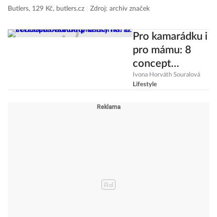
Butlers, 129 Kč, butlers.cz
|
Zdroj: archiv značek
Pro kamarádku i
pro mámu: 8
concept
obchodů, kde
Ivona Horváth Souralová
Lifestyle
seženete
všechny dárky
naráz