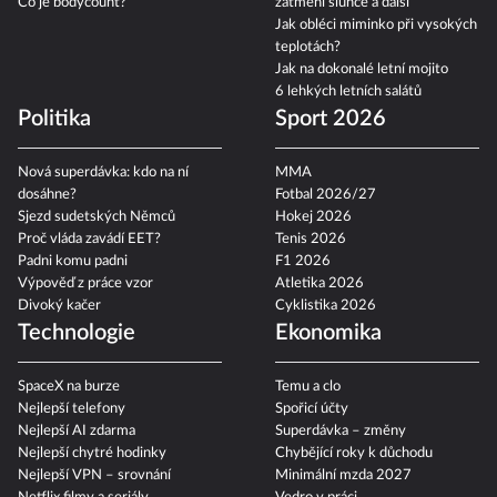
Co je bodycount?
zatmění slunce a další
Jak obléci miminko při vysokých
teplotách?
Jak na dokonalé letní mojito
6 lehkých letních salátů
Politika
Sport 2026
Nová superdávka: kdo na ní
MMA
dosáhne?
Fotbal 2026/27
Sjezd sudetských Němců
Hokej 2026
Proč vláda zavádí EET?
Tenis 2026
Padni komu padni
F1 2026
Výpověď z práce vzor
Atletika 2026
Divoký kačer
Cyklistika 2026
Technologie
Ekonomika
SpaceX na burze
Temu a clo
Nejlepší telefony
Spořicí účty
Nejlepší AI zdarma
Superdávka – změny
Nejlepší chytré hodinky
Chybějící roky k důchodu
Nejlepší VPN – srovnání
Minimální mzda 2027