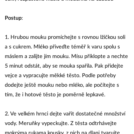
Postup
:
1. Hrubou mouku promíchejte s rovnou lžičkou soli
a s cukrem. Mléko přiveďte téměř k varu spolu s
máslem a zalijte jím mouku. Mísu přiklopte a nechte
5 minut odstát, aby se mouka spařila. Pak přidejte
vejce a vypracujte měkké těsto. Podle potřeby
dodejte ještě mouku nebo mléko, ale počítejte s
tím, že i hotové těsto je poměrně lepkavé.
2. Ve velkém hrnci dejte vařit dostatečné množství
vody. Meruňky vypeckujte. Z těsta odtrhávejte
mokrýma rukama kousky, z nich na dlani tvarujte