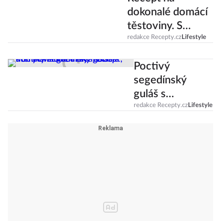
dokonalé domácí
těstoviny. S
kupovanými se
redakce Recepty.cz
Lifestyle
nedají srovnat!
Poctivý
segedínský
guláš s
domácími
redakce Recepty.cz
Lifestyle
knedlíky!
Recept, který
zvládne i
začátečník