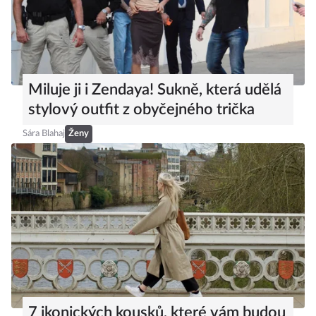
Miluje ji i Zendaya! Sukně, která udělá
stylový outfit z obyčejného trička
Sára Blahaj
Ženy
7 ikonických kousků, které vám budou