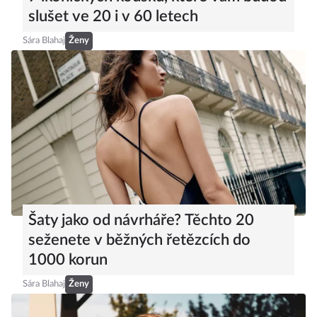
slušet ve 20 i v 60 letech
Sára Blahaj
Ženy
Šaty jako od návrháře? Těchto 20
seženete v běžných řetězcích do
1000 korun
Sára Blahaj
Ženy