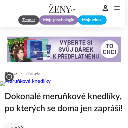
Ženy.cz
Moje psychologie
Moje zdraví
Zeny.cz
Lifestyle
Dokonalé meruňkové knedlíky,
po kterých se doma jen zapráší!
uki