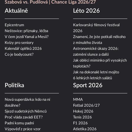
Szabová vs. Pudilová
Chance Liga 2026/27
Aktuálně
Léto 2026
Epicentrum
Karlovarský filmový festival
Neštovice: příznaky, léčba
2026
V čem jezdí Yamal a Mesii?
Znamení, že jste potkali někoho
Kvízy pro seniory
z minulého života
Kalendář úplňků 2026
Astronomické úkazy 2026:
Co je bodycount?
zatmění slunce a další
Jak obléci miminko při vysokých
teplotách?
Jak na dokonalé letní mojito
6 lehkých letních salátů
Politika
Sport 2026
Nová superdávka: kdo na ní
MMA
dosáhne?
Fotbal 2026/27
Sjezd sudetských Němců
Hokej 2026
Proč vláda zavádí EET?
Tenis 2026
Padni komu padni
F1 2026
Výpověď z práce vzor
Atletika 2026