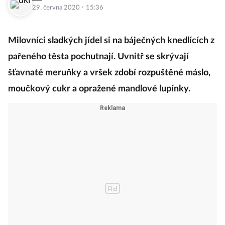
·
29. června 2020
15:36
Milovníci sladkých jídel si na báječných knedlících z
pařeného těsta pochutnají. Uvnitř se skrývají
šťavnaté meruňky a vršek zdobí rozpuštěné máslo,
moučkový cukr a opražené mandlové lupínky.