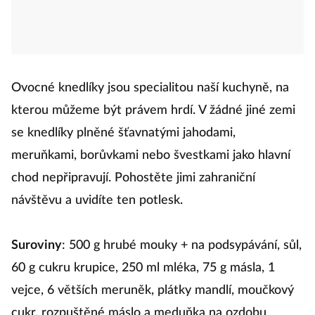
Ovocné knedlíky jsou specialitou naší kuchyně, na
kterou můžeme být právem hrdí. V žádné jiné zemi
se knedlíky plněné šťavnatými jahodami,
meruňkami, borůvkami nebo švestkami jako hlavní
chod nepřipravují. Pohostěte jimi zahraniční
návštěvu a uvidíte ten potlesk.
Suroviny
: 500 g hrubé mouky + na podsypávání, sůl,
60 g cukru krupice, 250 ml mléka, 75 g másla, 1
vejce, 6 větších meruněk, plátky mandlí, moučkový
cukr, rozpuštěné máslo a meduňka na ozdobu