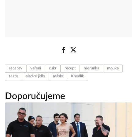
recepty
vaření
cukr
recept
meruňka
mouka
těsto
sladké jídlo
máslo
Knedlík
Doporučujeme