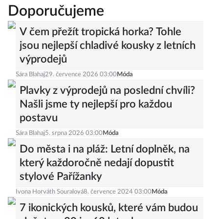
Doporučujeme
V čem přežít tropická horka? Tohle
jsou nejlepší chladivé kousky z letních
výprodejů
Sára Blahaj
29. července 2026 03:00
Móda
Plavky z výprodejů na poslední chvíli?
Našli jsme ty nejlepší pro každou
postavu
Sára Blahaj
5. srpna 2026 03:00
Móda
Do města i na pláž: Letní doplněk, na
který každoročně nedají dopustit
stylové Pařížanky
Ivona Horváth Souralová
8. července 2024 03:00
Móda
7 ikonických kousků, které vám budou