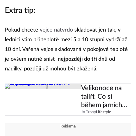
Extra tip:
Pokud chcete
vejce natvrdo
skladovat jen tak, v
lednici vám při teplotě mezi 5 a 10 stupni vydrží až
10 dní. Vařená vejce skladovaná v pokojové teplotě
je ovšem nutné sníst
nejpozději do tří dnů
od
nadílky, později už mohou být zkažená.
Velikonoce na
talíři: Co si
během jarních
svátků dopřávají
Jn Tropp
Lifestyle
lidé v jiných
zemích?