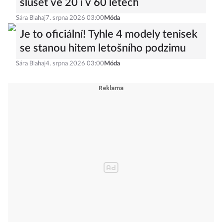
slušet ve 20 i v 60 letech
Sára Blahaj
7. srpna 2026 03:00
Móda
Je to oficiální! Tyhle 4 modely tenisek
se stanou hitem letošního podzimu
Sára Blahaj
4. srpna 2026 03:00
Móda