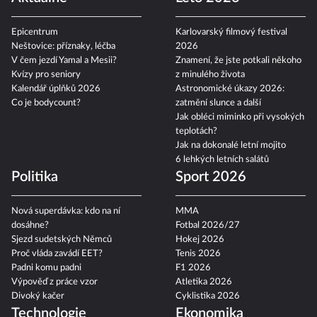
Epicentrum
Karlovarský filmový festival
Neštovice: příznaky, léčba
2026
V čem jezdí Yamal a Mesii?
Znamení, že jste potkali někoho
Kvízy pro seniory
z minulého života
Kalendář úplňků 2026
Astronomické úkazy 2026:
Co je bodycount?
zatmění slunce a další
Jak obléci miminko při vysokých
teplotách?
Jak na dokonalé letní mojito
6 lehkých letních salátů
Politika
Sport 2026
Nová superdávka: kdo na ní
MMA
dosáhne?
Fotbal 2026/27
Sjezd sudetských Němců
Hokej 2026
Proč vláda zavádí EET?
Tenis 2026
Padni komu padni
F1 2026
Výpověď z práce vzor
Atletika 2026
Divoký kačer
Cyklistika 2026
Technologie
Ekonomika