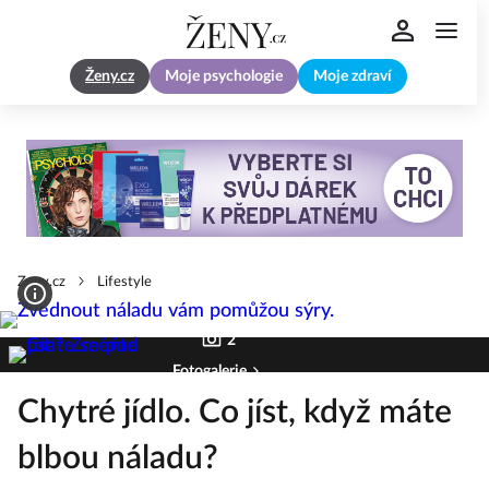
Ženy.cz
Moje psychologie
Moje zdraví
Zeny.cz
Lifestyle
2
Fotogalerie
Chytré jídlo. Co jíst, když máte
blbou náladu?