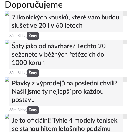
Doporučujeme
7 ikonických kousků, které vám budou
slušet ve 20 i v 60 letech
Sára Blahaj
Ženy
Šaty jako od návrháře? Těchto 20
seženete v běžných řetězcích do
1000 korun
Sára Blahaj
Ženy
Plavky z výprodejů na poslední chvíli?
Našli jsme ty nejlepší pro každou
postavu
Sára Blahaj
Ženy
Je to oficiální! Tyhle 4 modely tenisek
se stanou hitem letošního podzimu