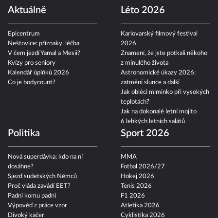
Aktuálně
Léto 2026
Epicentrum
Karlovarský filmový festival
Neštovice: příznaky, léčba
2026
V čem jezdí Yamal a Mesii?
Znamení, že jste potkali někoho
Kvízy pro seniory
z minulého života
Kalendář úplňků 2026
Astronomické úkazy 2026:
Co je bodycount?
zatmění slunce a další
Jak obléci miminko při vysokých
teplotách?
Jak na dokonalé letní mojito
6 lehkých letních salátů
Politika
Sport 2026
Nová superdávka: kdo na ní
MMA
dosáhne?
Fotbal 2026/27
Sjezd sudetských Němců
Hokej 2026
Proč vláda zavádí EET?
Tenis 2026
Padni komu padni
F1 2026
Výpověď z práce vzor
Atletika 2026
Divoký kačer
Cyklistika 2026