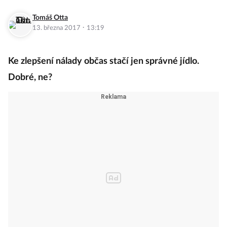
Tomáš Otta
·
13. března 2017
13:19
Ke zlepšení nálady občas stačí jen správné jídlo.
Dobré, ne?