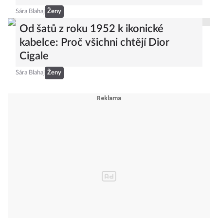
Sára Blahaj
Ženy
Od šatů z roku 1952 k ikonické
kabelce: Proč všichni chtějí Dior
Cigale
Sára Blahaj
Ženy