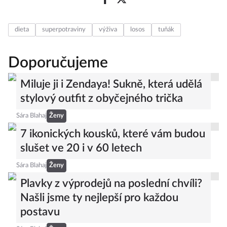
dieta
superpotraviny
výživa
losos
tuňák
Doporučujeme
Miluje ji i Zendaya! Sukně, která udělá
stylový outfit z obyčejného trička
Sára Blahaj
Ženy
7 ikonických kousků, které vám budou
slušet ve 20 i v 60 letech
Sára Blahaj
Ženy
Plavky z výprodejů na poslední chvíli?
Našli jsme ty nejlepší pro každou
postavu