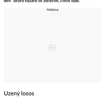
den" skoro hazard se zdravím, čtěte dále.
Uzený losos