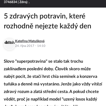
3746834
| Zdroj: .
5 zdravých potravin, které
rozhodně nejezte každý den
Kateřina Matušková
·
24. října 2017
14:10
Slovo "superpotravina" se stalo tak trochu
zaklínadlem poslední doby. Člověk skoro může
nabýt pocit, že stačí hrst chia semínek a konzerva
tuňáka a denně má vystaráno. Jenže jako vždy vítězí
zdravý rozum a zlatá střední cesta. A pokud chcete
vědět, proč je například model "uzený losos každý