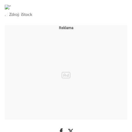
.
|
Zdroj: iStock