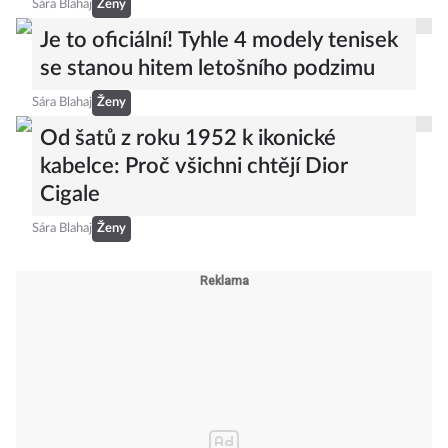
Sára Blahaj
Ženy
Je to oficiální! Tyhle 4 modely tenisek
se stanou hitem letošního podzimu
Sára Blahaj
Ženy
Od šatů z roku 1952 k ikonické
kabelce: Proč všichni chtějí Dior
Cigale
Sára Blahaj
Ženy