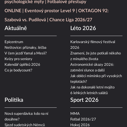
psychologické mýty
Fotbalové přestupy
ONLINE
Eventový prostor Level 9
OKTAGON 92:
Szabová vs. Pudilová
Chance Liga 2026/27
Aktuálně
Léto 2026
Epicentrum
Karlovarský filmový festival
Neštovice: příznaky, léčba
2026
V čem jezdí Yamal a Mesii?
Znamení, že jste potkali někoho
Kvízy pro seniory
z minulého života
Kalendář úplňků 2026
Astronomické úkazy 2026:
Co je bodycount?
zatmění slunce a další
Jak obléci miminko při vysokých
teplotách?
Jak na dokonalé letní mojito
6 lehkých letních salátů
Politika
Sport 2026
Nová superdávka: kdo na ní
MMA
dosáhne?
Fotbal 2026/27