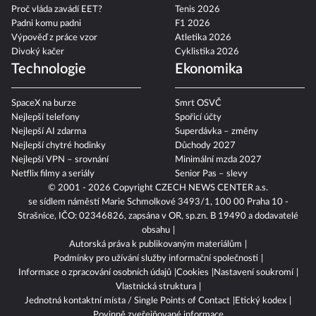
Sjezd sudetských Němců
Hokej 2026
Proč vláda zavádí EET?
Tenis 2026
Padni komu padni
F1 2026
Výpověď z práce vzor
Atletika 2026
Divoký kačer
Cyklistika 2026
Technologie
Ekonomika
SpaceX na burze
Smrt OSVČ
Nejlepší telefony
Spořicí účty
Nejlepší AI zdarma
Superdávka – změny
Nejlepší chytré hodinky
Důchody 2027
Nejlepší VPN – srovnání
Minimální mzda 2027
Netflix filmy a seriály
Senior Pas – slevy
© 2001 - 2026 Copyright
CZECH NEWS CENTER a.s.
se sídlem náměstí Marie Schmolkové 3493/1, 100 00 Praha 10 -
Strašnice, IČO: 02346826, zapsána v OR, sp.zn. B 19490 a dodavatelé
obsahu
Autorská práva k publikovaným materiálům
Podmínky pro užívání služby informační společnosti
Informace o zpracování osobních údajů
Cookies
Nastavení soukromí
Vlastnická struktura
Jednotná kontaktní místa / Single Points of Contact
Etický kodex