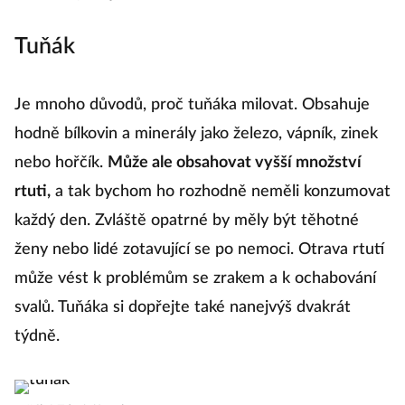
kombucha
|
Zdroj: iStock
Tuňák
Je mnoho důvodů, proč tuňáka milovat. Obsahuje
hodně bílkovin a minerály jako železo, vápník, zinek
nebo hořčík.
Může ale obsahovat vyšší množství
rtuti,
a tak bychom ho rozhodně neměli konzumovat
každý den. Zvláště opatrné by měly být těhotné
ženy nebo lidé zotavující se po nemoci. Otrava rtutí
může vést k problémům se zrakem a k ochabování
svalů. Tuňáka si dopřejte také nanejvýš dvakrát
týdně.