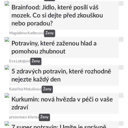
Brainfood: Jídlo, které posílí váš
mozek. Co si dejte před zkouškou
nebo poradou?
Magdaléna Kadlecová
Ženy
Potraviny, které zaženou hlad a
pomohou zhubnout
Eva Lokajová
Ženy
5 zdravých potravin, které rozhodně
nejezte každý den
Kateřina Matušková
Ženy
Kurkumin: nová hvězda v péči o vaše
zdraví
prezentace klienta
Ženy
7 super potravin: Umíte je správně