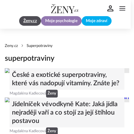
Ženy.cz
Moje psychologie
Moje zdraví
Zeny.cz
Superpotraviny
superpotraviny
České a exotické superpotraviny,
které vás nadopují vitamíny. Znáte je?
Magdaléna Kadlecová
Ženy
Jídelníček vévodkyně Kate: Jaká jídla
nejraději vaří a co stojí za její štíhlou
postavou
Magdaléna Kadlecová
Ženy