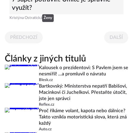
využít?
Kristýna Ostratická
Ženy
PŘEDCHOZÍ
DALŠÍ
Články z jiných titulů
Kalousek o prezidentovi: S Pavlem jsem se
nesmířil! ...a promluvil o návratu
Blesk.cz
Bartkovský: Ministerstva nepatří Babišovi,
Macinkovi či Juchelkovi. Přestaňte útočit,
jste jen správci
Reflex.cz
Proč říkáme volant, kapota nebo dálnice?
Takto vznikla motoristická slova, která zná
každý
Auto.cz