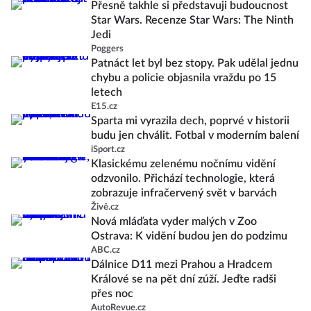
Přesně takhle si představuji budoucnost
Star Wars. Recenze Star Wars: The Ninth
Jedi
Poggers
Patnáct let byl bez stopy. Pak udělal jednu
chybu a policie objasnila vraždu po 15
letech
E15.cz
Sparta mi vyrazila dech, poprvé v historii
budu jen chválit. Fotbal v moderním balení
iSport.cz
Klasickému zelenému nočnímu vidění
odzvonilo. Přichází technologie, která
zobrazuje infračervený svět v barvách
Živě.cz
Nová mláďata vyder malých v Zoo
Ostrava: K vidění budou jen do podzimu
ABC.cz
Dálnice D11 mezi Prahou a Hradcem
Králové se na pět dní zúží. Jeďte radši
přes noc
AutoRevue.cz