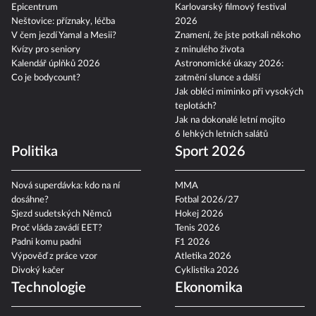
Epicentrum
Karlovarský filmový festival
Neštovice: příznaky, léčba
2026
V čem jezdí Yamal a Mesii?
Znamení, že jste potkali někoho
Kvízy pro seniory
z minulého života
Kalendář úplňků 2026
Astronomické úkazy 2026:
Co je bodycount?
zatmění slunce a další
Jak obléci miminko při vysokých
teplotách?
Jak na dokonalé letní mojito
6 lehkých letních salátů
Politika
Sport 2026
Nová superdávka: kdo na ní
MMA
dosáhne?
Fotbal 2026/27
Sjezd sudetských Němců
Hokej 2026
Proč vláda zavádí EET?
Tenis 2026
Padni komu padni
F1 2026
Výpověď z práce vzor
Atletika 2026
Divoký kačer
Cyklistika 2026
Technologie
Ekonomika