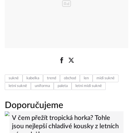
sukně
kabelka
trend
obchod
len
midi sukně
letní sukně
uniforma
paleta
letní midi sukně
Doporučujeme
V čem přežít tropická horka? Tohle
jsou nejlepší chladivé kousky z letních