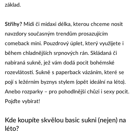
základ.
Střihy?
Midi či midaxi délka, kterou chceme nosit
navzdory současným trendům prosazujícím
comeback mini. Pouzdrový úplet, který využijete i
během chladnějších srpnových rán. Skládaná či
nabíraná sukně, jež vám dodá pocit bohémské
rozevlátosti. Sukně s paperback vázáním, které se
pojí s ležérním byznys stylem (opět ideální na léto).
Anebo rozparky – pro pohodlnější chůzi i sexy pocit.
Pojďte vybírat!
Kde koupíte skvělou basic sukni (nejen) na
léto?