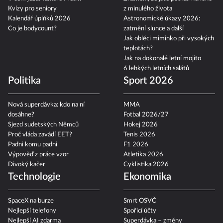
Kvízy pro seniory
z minulého života
Kalendář úplňků 2026
Astronomické úkazy 2026:
Co je bodycount?
zatmění slunce a další
Jak obléci miminko při vysokých
teplotách?
Jak na dokonalé letní mojito
6 lehkých letních salátů
Politika
Sport 2026
Nová superdávka: kdo na ní
MMA
dosáhne?
Fotbal 2026/27
Sjezd sudetských Němců
Hokej 2026
Proč vláda zavádí EET?
Tenis 2026
Padni komu padni
F1 2026
Výpověď z práce vzor
Atletika 2026
Divoký kačer
Cyklistika 2026
Technologie
Ekonomika
SpaceX na burze
Smrt OSVČ
Nejlepší telefony
Spořicí účty
Nejlepší AI zdarma
Superdávka – změny