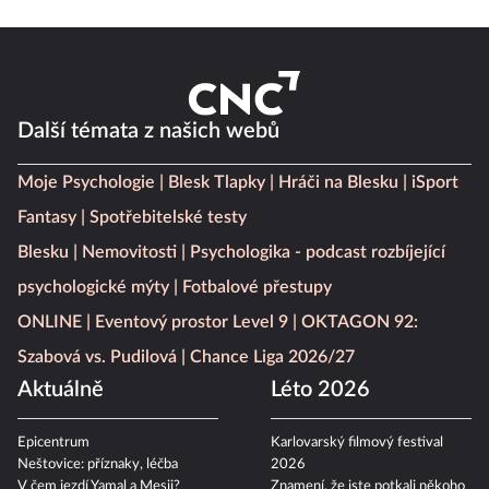
Další témata z našich webů
Moje Psychologie
Blesk Tlapky
Hráči na Blesku
iSport
Fantasy
Spotřebitelské testy
Blesku
Nemovitosti
Psychologika - podcast rozbíjející
psychologické mýty
Fotbalové přestupy
ONLINE
Eventový prostor Level 9
OKTAGON 92:
Szabová vs. Pudilová
Chance Liga 2026/27
Aktuálně
Léto 2026
Epicentrum
Karlovarský filmový festival
Neštovice: příznaky, léčba
2026
V čem jezdí Yamal a Mesii?
Znamení, že jste potkali někoho