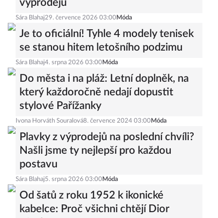
výprodejů
Sára Blahaj
29. července 2026 03:00
Móda
Je to oficiální! Tyhle 4 modely tenisek
se stanou hitem letošního podzimu
Sára Blahaj
4. srpna 2026 03:00
Móda
Do města i na pláž: Letní doplněk, na
který každoročně nedají dopustit
stylové Pařížanky
Ivona Horváth Souralová
8. července 2024 03:00
Móda
Plavky z výprodejů na poslední chvíli?
Našli jsme ty nejlepší pro každou
postavu
Sára Blahaj
5. srpna 2026 03:00
Móda
Od šatů z roku 1952 k ikonické
kabelce: Proč všichni chtějí Dior