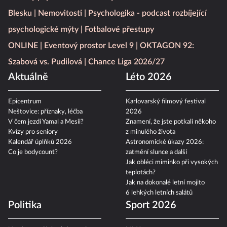
Další témata z našich webů
Moje Psychologie
Blesk Tlapky
Hráči na Blesku
iSport
Fantasy
Spotřebitelské testy
Blesku
Nemovitosti
Psychologika - podcast rozbíjející
psychologické mýty
Fotbalové přestupy
ONLINE
Eventový prostor Level 9
OKTAGON 92:
Szabová vs. Pudilová
Chance Liga 2026/27
Aktuálně
Léto 2026
Epicentrum
Karlovarský filmový festival
Neštovice: příznaky, léčba
2026
V čem jezdí Yamal a Mesii?
Znamení, že jste potkali někoho
Kvízy pro seniory
z minulého života
Kalendář úplňků 2026
Astronomické úkazy 2026:
Co je bodycount?
zatmění slunce a další
Jak obléci miminko při vysokých
teplotách?