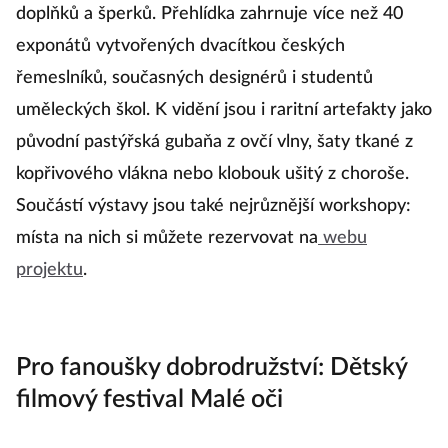
1
od 4. až do 26. listopadu
probíhá unikátní výstava
Krásná práce
, která návštěvníkům nabízí jedinečný
pohled do světa tradičních lidových oděvů, oděvních
doplňků a šperků. Přehlídka zahrnuje více než 40
exponátů vytvořených dvacítkou českých
řemeslníků, současných designérů i studentů
uměleckých škol. K vidění jsou i raritní artefakty jako
původní pastýřská gubaňa z ovčí vlny, šaty tkané z
kopřivového vlákna nebo klobouk ušitý z choroše.
Součástí výstavy jsou také nejrůznější workshopy:
místa na nich si můžete rezervovat na
webu
projektu
.