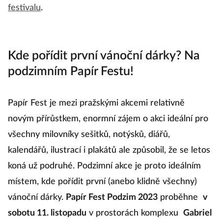
ruchová dílna. Populární žižkovský biograf pak
nabídne například animák
Vzhůru do oblak
.
Podrobnosti najdete na
webových stránkách
festivalu
.
Kde pořídit první vánoční dárky? Na
podzimním Papír Festu!
Papír Fest je mezi pražskými akcemi relativně
novým přírůstkem, enormní zájem o akci ideální pro
všechny milovníky sešitků, notýsků, diářů,
kalendářů, ilustrací i plakátů ale způsobil, že se letos
koná už podruhé. Podzimní akce je proto ideálním