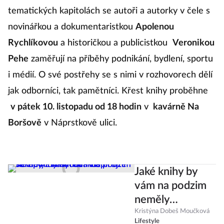
a kriminálního temna. O tom, co nám přinesla éra, z
níž ve všech oblastech života čerpáme dodnes,
pojednává kniha Věčná devadesátá. V jedenácti
tematických kapitolách se autoři a autorky v čele s
novinářkou a dokumentaristkou
Apolenou
Rychlíkovou
a historičkou a publicistkou
Veronikou
Pehe
zaměřují na příběhy podnikání, bydlení, sportu
i médií. O své postřehy se s nimi v rozhovorech dělí
jak odborníci, tak pamětníci. Křest knihy proběhne
v pátek 10. listopadu od 18 hodin
v
kavárně Na
Boršově
v Náprstkově ulici.
Jaké knihy by