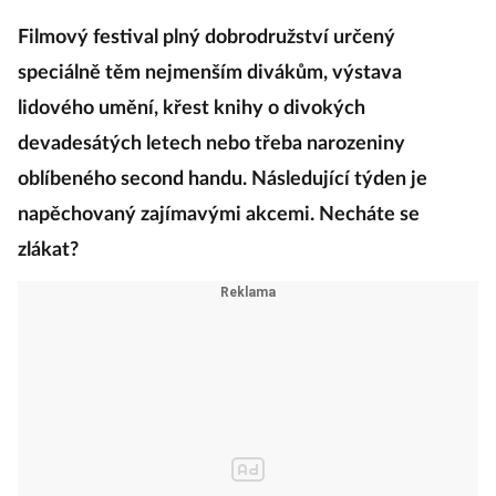
Kateřina Horáková
·
6. listopadu 2023
05:00
Filmový festival plný dobrodružství určený
speciálně těm nejmenším divákům, výstava
lidového umění, křest knihy o divokých
devadesátých letech nebo třeba narozeniny
oblíbeného second handu. Následující týden je
napěchovaný zajímavými akcemi. Necháte se
zlákat?