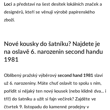
místem, kde pořídit první (anebo klidně všechny)
vánoční dárky.
Papír Fest Podzim 2023
proběhne
v
sobotu 11. listopadu
v prostorách komplexu
Gabriel
Loci
a představí na šest desítek lokálních značek a
designérů, kteří se věnují výrobě papírenského
zboží.
Nové kousky do šatníku? Najdete je
na oslavě 6. narozenin second handu
1981
Oblíbený pražský výběrový
second hand 1981
slaví
už 6. narozeniny. Máte chuť oslavit to spolu s ním,