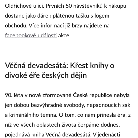
pořídit si nějaký ten nový kousek (nebo klidně dva... i
tři!) do šatníku a užít si fajn večírek? Zajděte ve
čtvrtek 9. listopadu do kamenné prodejny v
Oldřichově ulici. Prvních 50 návštěvníků k nákupu
dostane jako dárek plátěnou tašku s logem
obchodu. Více informací již brzy najdete na
facebookové události
akce.
Věčná devadesátá: Křest knihy o
divoké éře českých dějin
90. léta v nově zformované České republice nebyla
jen dobou bezvýhradné svobody, nepadnoucích sak