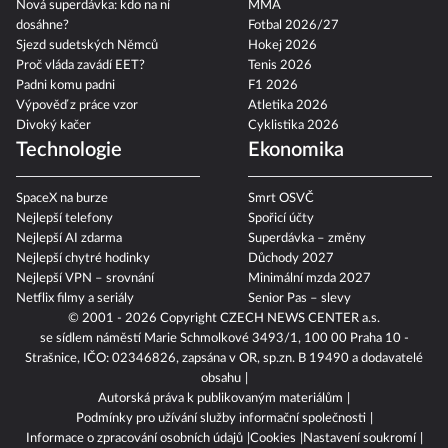
Jak na dokonalé letní mojito
6 lehkých letních salátů
Politika
Sport 2026
Nová superdávka: kdo na ní
MMA
dosáhne?
Fotbal 2026/27
Sjezd sudetských Němců
Hokej 2026
Proč vláda zavádí EET?
Tenis 2026
Padni komu padni
F1 2026
Výpověď z práce vzor
Atletika 2026
Divoký kačer
Cyklistika 2026
Technologie
Ekonomika
SpaceX na burze
Smrt OSVČ
Nejlepší telefony
Spořicí účty
Nejlepší AI zdarma
Superdávka – změny
Nejlepší chytré hodinky
Důchody 2027
Nejlepší VPN – srovnání
Minimální mzda 2027
Netflix filmy a seriály
Senior Pas – slevy
© 2001 - 2026 Copyright
CZECH NEWS CENTER a.s.
se sídlem náměstí Marie Schmolkové 3493/1, 100 00 Praha 10 -
Strašnice, IČO: 02346826, zapsána v OR, sp.zn. B 19490 a dodavatelé