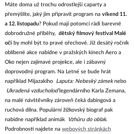
Pro fanoušky dobrodružství: Dětský
filmový festival Malé oči
Máte doma už trochu odrostlejší caparty a
přemýšlíte, jaký jim připravit program na
víkend 11.
a 12. listopadu
? Pokud mají potomci rádi barevné
dobrodružné příběhy,
dětský filmový festival Malé
oči
by mohl být to pravé ořechové. Již desátý ročník
oblíbené akce nabídne v pražských kinech Aero a
Oko nejen zajímavé projekce, ale i zábavný
doprovodný program. Na Letné se bude hrát
například Mijazakiho
Laputa: Nebeský zámek
nebo
Ukradená vzducholoď
legendárního Karla Zemana,
na malé návštěvníky zároveň čeká dabingová a