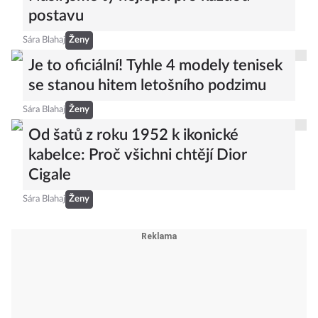
Sára Blahaj
Ženy
Plavky z výprodejů na poslední chvíli?
Našli jsme ty nejlepší pro každou
postavu
Sára Blahaj
Ženy
Je to oficiální! Tyhle 4 modely tenisek
se stanou hitem letošního podzimu
Sára Blahaj
Ženy
Od šatů z roku 1952 k ikonické
kabelce: Proč všichni chtějí Dior
Cigale
Sára Blahaj
Ženy