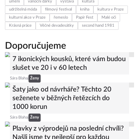
umění
vánoční dárky
výstava
kultura
udržitelná móda
filmový festival
kniha
kultura v Praze
kulturní akce v Praze
řemeslo
Papír Fest
Malé oči
Krásná práce
Věčné devadesátky
second hand 1981
Doporučujeme
7 ikonických kousků, které vám budou
slušet ve 20 i v 60 letech
Sára Blahaj
Ženy
Šaty jako od návrháře? Těchto 20
seženete v běžných řetězcích do
1000 korun