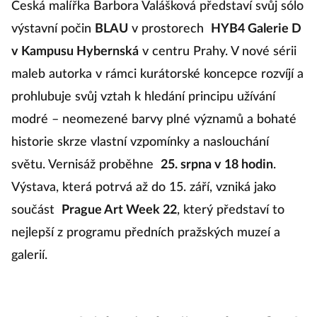
Česká malířka Barbora Valášková představí svůj sólo
výstavní počin
BLAU
v prostorech
HYB4 Galerie D
v Kampusu Hybernská
v centru Prahy. V nové sérii
maleb autorka v rámci kurátorské koncepce rozvíjí a
prohlubuje svůj vztah k hledání principu užívání
modré – neomezené barvy plné významů a bohaté
historie skrze vlastní vzpomínky a naslouchání
světu. Vernisáž proběhne
25. srpna v 18 hodin
.
Výstava, která potrvá až do 15. září, vzniká jako
součást
Prague Art Week 22
, který představí to
nejlepší z programu předních pražských muzeí a
galerií.