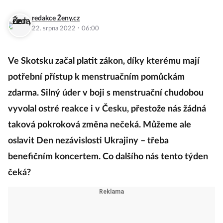
redakce Ženy.cz
·
22. srpna 2022
06:00
Ve Skotsku začal platit zákon, díky kterému mají
potřební přístup k menstruačním pomůckám
zdarma. Silný úder v boji s menstruační chudobou
vyvolal ostré reakce i v Česku, přestože nás žádná
taková pokroková změna nečeká. Můžeme ale
oslavit Den nezávislosti Ukrajiny – třeba
benefičním koncertem. Co dalšího nás tento týden
čeká?