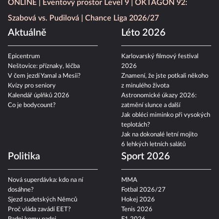
ONLINE
Eventový prostor Level 9
OKTAGON 92:
Szabová vs. Pudilová
Chance Liga 2026/27
Aktuálně
Léto 2026
Epicentrum
Karlovarský filmový festival
Neštovice: příznaky, léčba
2026
V čem jezdí Yamal a Mesii?
Znamení, že jste potkali někoho
Kvízy pro seniory
z minulého života
Kalendář úplňků 2026
Astronomické úkazy 2026:
Co je bodycount?
zatmění slunce a další
Jak obléci miminko při vysokých
teplotách?
Jak na dokonalé letní mojito
6 lehkých letních salátů
Politika
Sport 2026
Nová superdávka: kdo na ní
MMA
dosáhne?
Fotbal 2026/27
Sjezd sudetských Němců
Hokej 2026
Proč vláda zavádí EET?
Tenis 2026