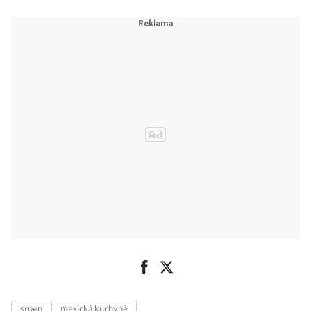
crime filmy a
seriály na
Netflixu
srpen
mexická kuchyně