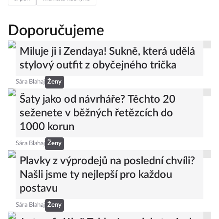
Doporučujeme
Miluje ji i Zendaya! Sukně, která udělá
stylový outfit z obyčejného trička
Sára Blahaj
Ženy
Šaty jako od návrháře? Těchto 20
seženete v běžných řetězcích do
1000 korun
Sára Blahaj
Ženy
Plavky z výprodejů na poslední chvíli?
Našli jsme ty nejlepší pro každou
postavu
Sára Blahaj
Ženy