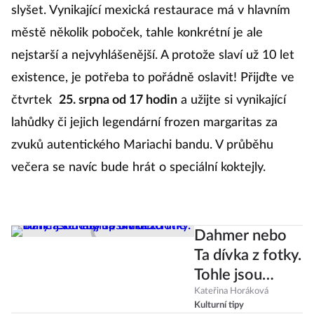
slyšet. Vynikající mexická restaurace má v hlavním
městě několik poboček, tahle konkrétní je ale
nejstarší a nejvyhlášenější. A protože slaví už 10 let
existence, je potřeba to pořádně oslavit! Přijďte ve
čtvrtek
25. srpna od 17 hodin
a užijte si vynikající
lahůdky či jejich legendární frozen margaritas za
zvuků autentického Mariachi bandu. V průběhu
večera se navíc bude hrát o speciální koktejly.
Dahmer nebo
Ta dívka z fotky.
Tohle jsou
nejlepší true
Kateřina Horáková
Kulturní tipy