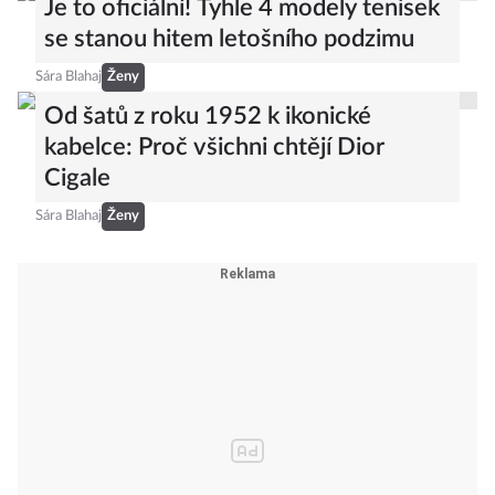
Je to oficiální! Tyhle 4 modely tenisek
se stanou hitem letošního podzimu
Sára Blahaj
Ženy
Od šatů z roku 1952 k ikonické
kabelce: Proč všichni chtějí Dior
Cigale
Sára Blahaj
Ženy