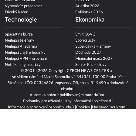
Padni komu padni
F1 2026
Výpověď z práce vzor
Atletika 2026
Divoký kačer
Cyklistika 2026
Technologie
Ekonomika
SpaceX na burze
Smrt OSVČ
Nejlepší telefony
Spořicí účty
Nejlepší AI zdarma
Superdávka – změny
Nejlepší chytré hodinky
Důchody 2027
Nejlepší VPN – srovnání
Minimální mzda 2027
Netflix filmy a seriály
Senior Pas – slevy
© 2001 - 2026 Copyright
CZECH NEWS CENTER a.s.
se sídlem náměstí Marie Schmolkové 3493/1, 100 00 Praha 10 -
Strašnice, IČO: 02346826, zapsána v OR, sp.zn. B 19490 a dodavatelé
obsahu
Autorská práva k publikovaným materiálům
Podmínky pro užívání služby informační společnosti
Informace o zpracování osobních údajů
Cookies
Nastavení soukromí
Vlastnická struktura
Jednotná kontaktní místa / Single Points of Contact
Etický kodex
Povinně zveřejňované informace