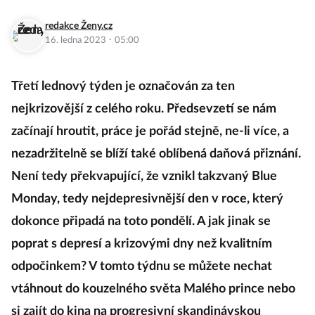
redakce Ženy.cz
·
16. ledna 2023
05:00
Třetí lednový týden je označován za ten
nejkrizovější z celého roku. Předsevzetí se nám
začínají hroutit, práce je pořád stejně, ne-li více, a
nezadržitelně se blíží také oblíbená daňová přiznání.
Není tedy překvapující, že vznikl takzvaný Blue
Monday, tedy nejdepresivnější den v roce, který
dokonce připadá na toto pondělí. A jak jinak se
poprat s depresí a krizovými dny než kvalitním
odpočinkem? V tomto týdnu se můžete nechat
vtáhnout do kouzelného světa Malého prince nebo
si zajít do kina na progresivní skandinávskou