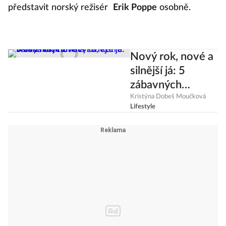
představit norský režisér
Erik Poppe
osobně.
Nový rok, nové a
silnější já: 5
zábavných
návyků, které
Kristýna Dobeš Moučková
Lifestyle
vám změní život