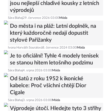
jsou nejlepší chladivé kousky z letních
výprodejů
Sára Blahaj
29. července 2026 03:00
Móda
Do města i na pláž: Letní doplněk, na
který každoročně nedají dopustit
stylové Pařížanky
Ivona Horváth Souralová
8. července 2024 03:00
Móda
Je to oficiální! Tyhle 4 modely tenisek
se stanou hitem letošního podzimu
Sára Blahaj
4. srpna 2026 03:00
Móda
Od šatů z roku 1952 k ikonické
kabelce: Proč všichni chtějí Dior
Cigale
Sára Blahaj
3. srpna 2026 03:00
Móda
Výprodeje útočí. Hledejte tyto 3 střihy