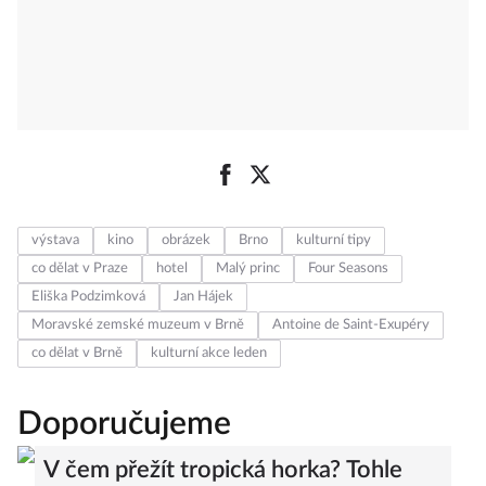
výstava
kino
obrázek
Brno
kulturní tipy
co dělat v Praze
hotel
Malý princ
Four Seasons
Eliška Podzimková
Jan Hájek
Moravské zemské muzeum v Brně
Antoine de Saint-Exupéry
co dělat v Brně
kulturní akce leden
Doporučujeme
V čem přežít tropická horka? Tohle