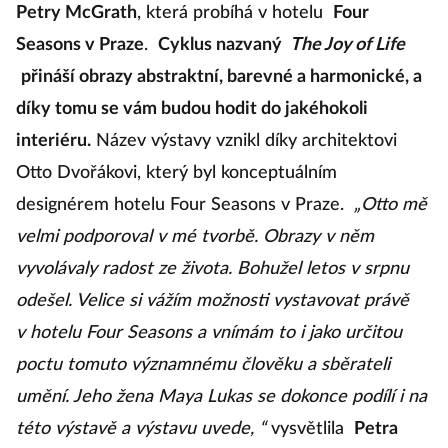
Petry McGrath
, která probíhá v hotelu
Four
Seasons v Praze
.
Cyklus nazvaný
The Joy of Life
přináší obrazy abstraktní, barevné a harmonické, a
díky tomu se vám budou hodit do jakéhokoli
interiéru.
Název výstavy vznikl díky architektovi
Otto Dvořákovi, který byl konceptuálním
designérem hotelu Four Seasons v Praze.
„Otto mě
velmi podporoval v mé tvorbě. Obrazy v něm
vyvolávaly radost ze života. Bohužel letos v srpnu
odešel. Velice si vážím možnosti vystavovat právě
v hotelu Four Seasons a vnímám to i jako určitou
poctu tomuto významnému člověku a sběrateli
umění. Jeho žena Maya Lukas se dokonce podílí i na
této výstavě a výstavu uvede, “
vysvětlila
Petra