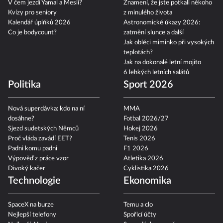
V čem jezdí Yamal a Mesii?
Znamení, že jste potkali někoho
Kvízy pro seniory
z minulého života
Kalendář úplňků 2026
Astronomické úkazy 2026:
Co je bodycount?
zatmění slunce a další
Jak obléci miminko při vysokých
teplotách?
Jak na dokonalé letní mojito
6 lehkých letních salátů
Politika
Sport 2026
Nová superdávka: kdo na ní
MMA
dosáhne?
Fotbal 2026/27
Sjezd sudetských Němců
Hokej 2026
Proč vláda zavádí EET?
Tenis 2026
Padni komu padni
F1 2026
Výpověď z práce vzor
Atletika 2026
Divoký kačer
Cyklistika 2026
Technologie
Ekonomika
SpaceX na burze
Temu a clo
Nejlepší telefony
Spořicí účty