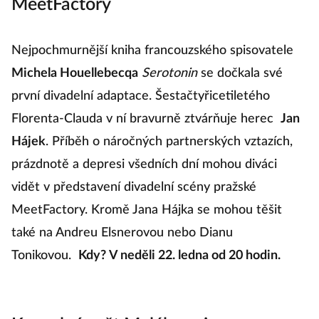
MeetFactory
Nejpochmurnější kniha francouzského spisovatele
Michela Houellebecqa
Serotonin
se dočkala své
první divadelní adaptace. Šestačtyřicetiletého
Florenta-Clauda v ní bravurně ztvárňuje herec
Jan
Hájek
. Příběh o náročných partnerských vztazích,
prázdnotě a depresi všedních dní mohou diváci
vidět v představení divadelní scény pražské
MeetFactory. Kromě Jana Hájka se mohou těšit
také na Andreu Elsnerovou nebo Dianu
Tonikovou.
Kdy?
V neděli 22. ledna od 20 hodin.