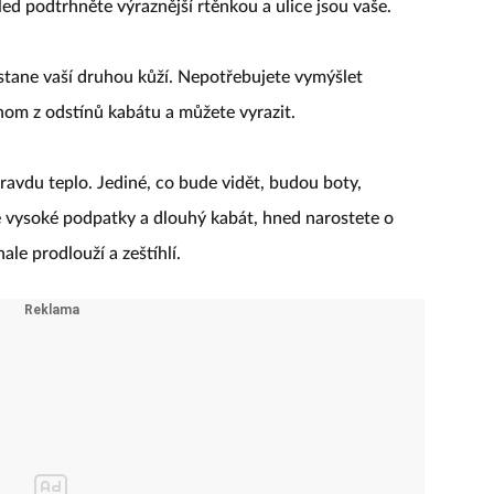
d podtrhněte výraznější rtěnkou a ulice jsou vaše.
 stane vaší druhou kůží. Nepotřebujete vymýšlet
nom z odstínů kabátu a můžete vyrazit.
ravdu teplo. Jediné, co bude vidět, budou boty,
íte vysoké podpatky a dlouhý kabát, hned narostete o
le prodlouží a zeštíhlí.