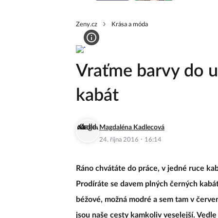
Zeny.cz
Krása a móda
Vraťme barvy do ul
kabát
Magdaléna Kadlecová
·
24. října 2016
16:14
Ráno chvátáte do práce, v jedné ruce kabe
Prodíráte se davem plných černých kabát
béžové, možná modré a sem tam v červené
jsou naše cesty kamkoliv veselejší. Vedle 