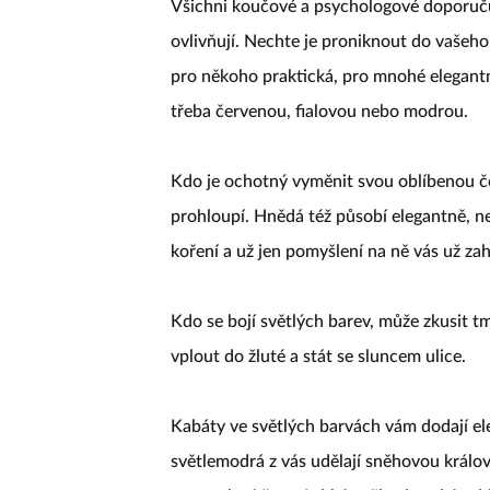
Všichni koučové a psychologové doporučují
ovlivňují. Nechte je proniknout do vašeho 
pro někoho praktická, pro mnohé elegantní,
třeba červenou, fialovou nebo modrou.
Kdo je ochotný vyměnit svou oblíbenou če
prohloupí. Hnědá též působí elegantně, ne
koření a už jen pomyšlení na ně vás už zah
Kdo se bojí světlých barev, může zkusit t
vplout do žluté a stát se sluncem ulice.
Kabáty ve světlých barvách vám dodají ele
světlemodrá z vás udělají sněhovou králov