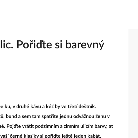
ic. Pořiďte si barevný
lku, v druhé kávu a kéž by ve třetí deštník.
ů, bund a sem tam spatříte jednu odvážnou ženu v
. Pojďte vrátit podzimním a zimním ulicím barvy, ať
vaší černé klasiky si pořiďte ještě jeden kabát,