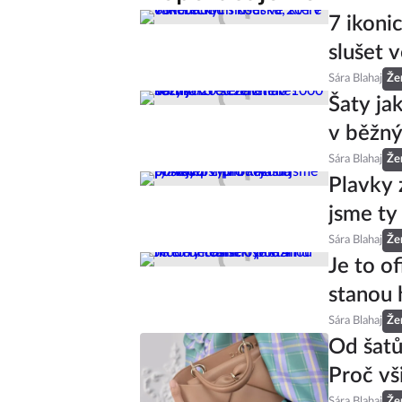
7 ikoni
slušet v
Sára Blahaj
Že
Šaty ja
v běžný
Sára Blahaj
Že
Plavky 
jsme ty
Sára Blahaj
Že
Je to of
stanou 
Sára Blahaj
Že
Od šatů
Proč vš
Sára Blahaj
Že