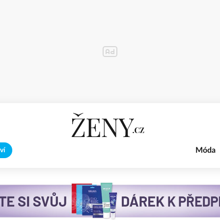
Móda
ví