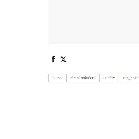
barvy
zimní oblečení
kabáty
elegantn