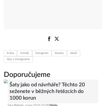
krása
trendy
instagram
beauty
obočí
tipy z instagramu
Doporučujeme
Šaty jako od návrháře? Těchto 20
seženete v běžných řetězcích do
1000 korun
Sára Blahaj
6. srpna 2026 03:00
Móda