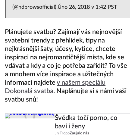
(@hdbrowsofficial),Úno 26, 2018 v 1:42 PST
Plánujete svatbu? Zajímají vás nejnovější
svatební trendy z přehlídek, tipy na
nejkrásnější šaty, účesy, kytice, chcete
inspiraci na nejromantičtější místa, kde se
vdávat a kdy a co je potřeba zařídit? To vše
a mnohem více inspirace a užitečných
informací najdete
v našem speciálu
Dokonalá svatba
. Naplánujte si s námi vaši
svatbu snů!
Švédka točí porno, co
baví i ženy
Jn Tropp
Zaujalo nás