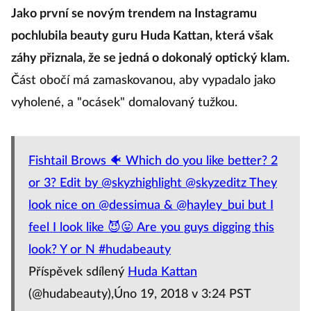
Jako první se novým trendem na Instagramu
pochlubila beauty guru Huda Kattan, která však
záhy přiznala, že se jedná o dokonalý optický klam.
Část obočí má zamaskovanou, aby vypadalo jako
vyholené, a "ocásek" domalovaný tužkou.
Fishtail Brows 🐠 Which do you like better? 2
or 3? Edit by @skyzhighlight @skyzeditz They
look nice on @dessimua & @hayley_bui but I
feel I look like 😈😛 Are you guys digging this
look? Y or N #hudabeauty
Příspěvek sdílený
Huda Kattan
(@hudabeauty),Úno 19, 2018 v 3:24 PST