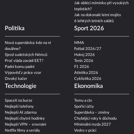
Jak obléci miminko při vysokých
teplotách?
Jak na dokonalé letní mojito
6 lehkých letních salátů
Politika
Sport 2026
Nová superdávka: kdo na ní
MMA
dosáhne?
Fotbal 2026/27
Sjezd sudetských Němců
Hokej 2026
Proč vláda zavádí EET?
Tenis 2026
Padni komu padni
F1 2026
Výpověď z práce vzor
Atletika 2026
Divoký kačer
Cyklistika 2026
Technologie
Ekonomika
SpaceX na burze
Temu a clo
Nejlepší telefony
Spořicí účty
Nejlepší AI zdarma
Superdávka – změny
Nejlepší chytré hodinky
Chybějící roky k důchodu
Nejlepší VPN – srovnání
Minimální mzda 2027
Netflix filmy a seriály
Vedro v práci