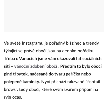
Ve světě Instagramu je pořádný blázinec a trendy
týkající se právě obočí jsou na denním pořádku.
Třeba o Vánocích jsme vám ukazovali hit sociálních
sítí –
vánoční zdobení obočí
. Předtím to bylo obočí
plné třpytek, načesané do tvaru peříčka nebo
polepené kamínky.
Nyní přichází takzvané "fishtail
brows", tedy obočí, které svým tvarem připomíná
rybí ocas.