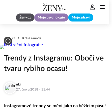
Ženy.cz
Moje psychologie
Moje zdraví
Zeny.cz
Krása a móda
Trendy z Instagramu: Obočí ve
tvaru rybího ocasu!
uki
·
27. února 2018
11:44
Instagramové trendy se mění jako na běžícím pásu!