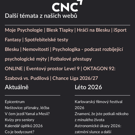
Další témata z našich webů
Moje Psychologie
Blesk Tlapky
Hráči na Blesku
iSport
Fantasy
Spotřebitelské testy
Blesku
Nemovitosti
Psychologika - podcast rozbíjející
psychologické mýty
Fotbalové přestupy
ONLINE
Eventový prostor Level 9
OKTAGON 92:
Szabová vs. Pudilová
Chance Liga 2026/27
Aktuálně
Léto 2026
Epicentrum
Karlovarský filmový festival
Neštovice: příznaky, léčba
2026
V čem jezdí Yamal a Mesii?
Znamení, že jste potkali někoho
Kvízy pro seniory
z minulého života
Kalendář úplňků 2026
Astronomické úkazy 2026:
Co je bodycount?
zatmění slunce a další