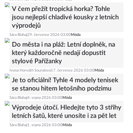
V čem přežít tropická horka? Tohle
jsou nejlepší chladivé kousky z letních
výprodejů
Sára Blahaj
29. července 2026 03:00
Móda
Do města i na pláž: Letní doplněk, na
který každoročně nedají dopustit
stylové Pařížanky
Ivona Horváth Souralová
17. července 2026 03:00
Móda
Je to oficiální! Tyhle 4 modely tenisek
se stanou hitem letošního podzimu
Sára Blahaj
4. srpna 2026 03:00
Móda
Výprodeje útočí. Hledejte tyto 3 střihy
letních šatů, které unosíte i za pět let
Sára Blahaj
1. srpna 2026 03:00
Móda