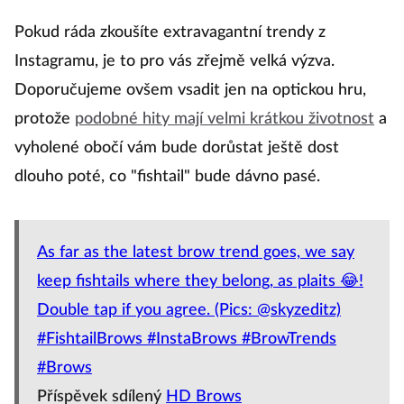
Pokud ráda zkoušíte extravagantní trendy z
Instagramu, je to pro vás zřejmě velká výzva.
Doporučujeme ovšem vsadit jen na optickou hru,
protože
podobné hity mají velmi krátkou životnost
a
vyholené obočí vám bude dorůstat ještě dost
dlouho poté, co "fishtail" bude dávno pasé.
As far as the latest brow trend goes, we say
keep fishtails where they belong, as plaits 😂!
Double tap if you agree. (Pics: @skyzeditz)
#FishtailBrows #InstaBrows #BrowTrends
#Brows
Příspěvek sdílený
HD Brows