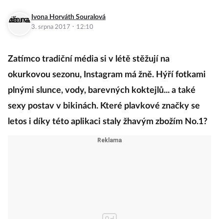
Ivona Horváth Souralová
·
3. srpna 2017
12:10
Zatímco tradiční média si v létě stěžují na
okurkovou sezonu, Instagram má žně. Hýří fotkami
plnými slunce, vody, barevných koktejlů... a také
sexy postav v bikinách. Které plavkové značky se
letos i díky této aplikaci staly žhavým zbožím No.1?