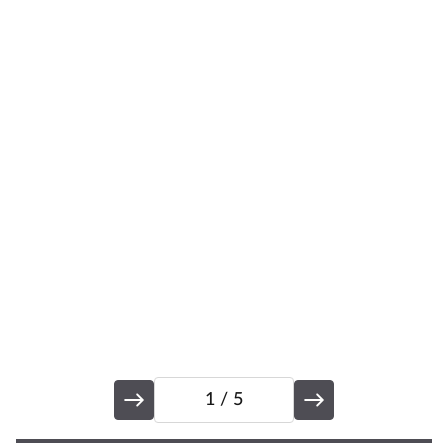
Kd
K
P
š
1
/ 5