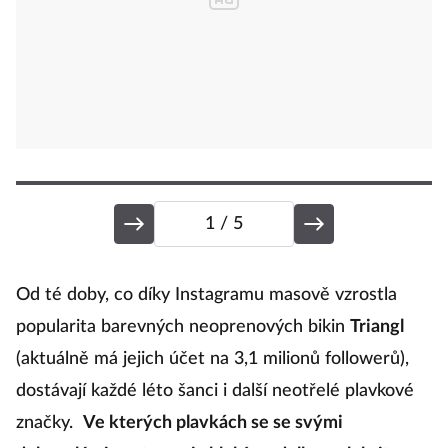
1
/ 5
H
Od té doby, co díky Instagramu masově vzrostla
popularita barevných neoprenových bikin
Triangl
(aktuálně má jejich účet na 3,1 milionů followerů),
H
dostávají každé léto šanci i další neotřelé plavkové
značky.
Ve kterých plavkách se se svými
Je