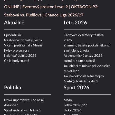
ONLINE
Eventový prostor Level 9
OKTAGON 92:
Szabová vs. Pudilová
Chance Liga 2026/27
Aktuálně
Léto 2026
Epicentrum
Karlovarský filmový festival
Neštovice: příznaky, léčba
2026
V čem jezdí Yamal a Mesii?
Znamení, že jste potkali někoho
Kvízy pro seniory
z minulého života
Kalendář úplňků 2026
Astronomické úkazy 2026:
Co je bodycount?
zatmění slunce a další
Jak obléci miminko při vysokých
teplotách?
Jak na dokonalé letní mojito
6 lehkých letních salátů
Politika
Sport 2026
Nová superdávka: kdo na ní
MMA
dosáhne?
Fotbal 2026/27
Sjezd sudetských Němců
Hokej 2026