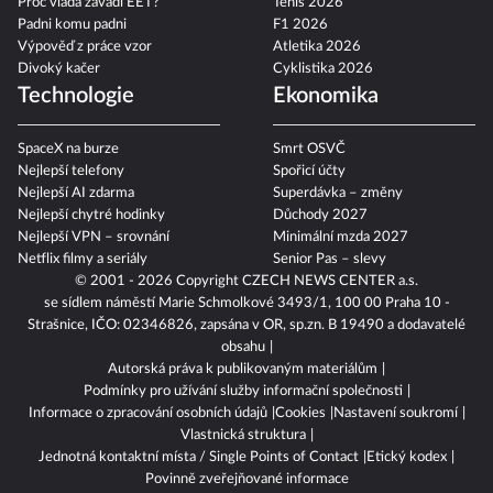
Proč vláda zavádí EET?
Tenis 2026
Padni komu padni
F1 2026
Výpověď z práce vzor
Atletika 2026
Divoký kačer
Cyklistika 2026
Technologie
Ekonomika
SpaceX na burze
Smrt OSVČ
Nejlepší telefony
Spořicí účty
Nejlepší AI zdarma
Superdávka – změny
Nejlepší chytré hodinky
Důchody 2027
Nejlepší VPN – srovnání
Minimální mzda 2027
Netflix filmy a seriály
Senior Pas – slevy
© 2001 - 2026 Copyright
CZECH NEWS CENTER a.s.
se sídlem náměstí Marie Schmolkové 3493/1, 100 00 Praha 10 -
Strašnice, IČO: 02346826, zapsána v OR, sp.zn. B 19490 a dodavatelé
obsahu
Autorská práva k publikovaným materiálům
Podmínky pro užívání služby informační společnosti
Informace o zpracování osobních údajů
Cookies
Nastavení soukromí
Vlastnická struktura
Jednotná kontaktní místa / Single Points of Contact
Etický kodex
Povinně zveřejňované informace