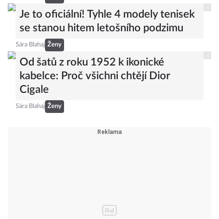
Je to oficiální! Tyhle 4 modely tenisek
se stanou hitem letošního podzimu
Sára Blahaj
Ženy
Od šatů z roku 1952 k ikonické
kabelce: Proč všichni chtějí Dior
Cigale
Sára Blahaj
Ženy