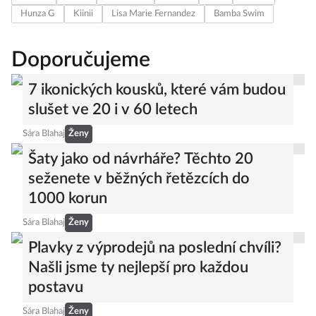
Hunza G
Kiinii
Lisa Marie Fernandez
Bamba Swim
Doporučujeme
7 ikonických kousků, které vám budou
slušet ve 20 i v 60 letech
Sára Blahaj
Ženy
Šaty jako od návrháře? Těchto 20
seženete v běžných řetězcích do
1000 korun
Sára Blahaj
Ženy
Plavky z výprodejů na poslední chvíli?
Našli jsme ty nejlepší pro každou
postavu
Sára Blahaj
Ženy