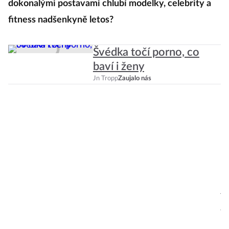
dokonalými postavami chlubí modelky, celebrity a
n
fitness nadšenkyně letos?
v
k
Švédka točí porno, co
z
baví i ženy
pr
Jn Tropp
Zaujalo nás
to
s
P
Ju
le
I
jí
j