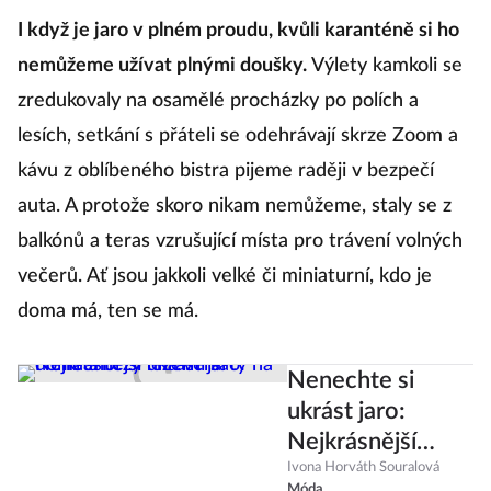
I když je jaro v plném proudu, kvůli karanténě si ho
nemůžeme užívat plnými doušky.
Výlety kamkoli se
zredukovaly na osamělé procházky po polích a
lesích, setkání s přáteli se odehrávají skrze Zoom a
kávu z oblíbeného bistra pijeme raději v bezpečí
auta. A protože skoro nikam nemůžeme, staly se z
balkónů a teras vzrušující místa pro trávení volných
večerů. Ať jsou jakkoli velké či miniaturní, kdo je
doma má, ten se má.
Nenechte si
ukrást jaro:
Nejkrásnější
ležérní šaty na
Ivona Horváth Souralová
Móda