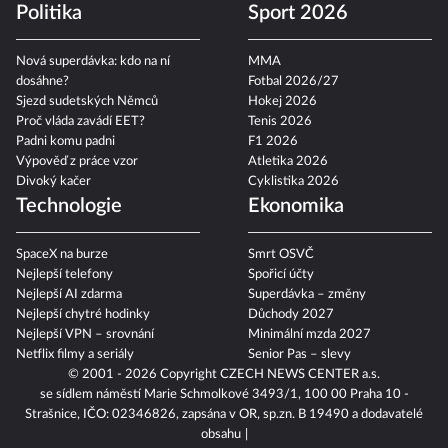
Politika
Sport 2026
Nová superdávka: kdo na ní
MMA
dosáhne?
Fotbal 2026/27
Sjezd sudetských Němců
Hokej 2026
Proč vláda zavádí EET?
Tenis 2026
Padni komu padni
F1 2026
Výpověď z práce vzor
Atletika 2026
Divoký kačer
Cyklistika 2026
Technologie
Ekonomika
SpaceX na burze
Smrt OSVČ
Nejlepší telefony
Spořicí účty
Nejlepší AI zdarma
Superdávka – změny
Nejlepší chytré hodinky
Důchody 2027
Nejlepší VPN – srovnání
Minimální mzda 2027
Netflix filmy a seriály
Senior Pas – slevy
© 2001 - 2026 Copyright
CZECH NEWS CENTER a.s.
se sídlem náměstí Marie Schmolkové 3493/1, 100 00 Praha 10 -
Strašnice, IČO: 02346826, zapsána v OR, sp.zn. B 19490 a dodavatelé
obsahu