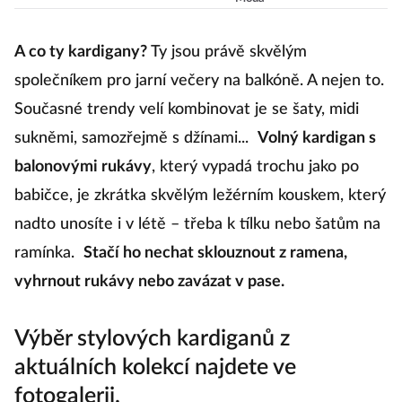
doma a brzy i na
ven!
A co ty kardigany?
Ty jsou právě skvělým
společníkem pro jarní večery na balkóně. A nejen to.
Současné trendy velí kombinovat je se šaty, midi
sukněmi, samozřejmě s džínami...
Volný kardigan s
balonovými rukávy
, který vypadá trochu jako po
babičce, je zkrátka skvělým ležérním kouskem, který
nadto unosíte i v létě – třeba k tílku nebo šatům na
ramínka.
Stačí ho nechat sklouznout z ramena,
vyhrnout rukávy nebo zavázat v pase.
Výběr stylových kardiganů z
aktuálních kolekcí najdete ve
fotogalerii.