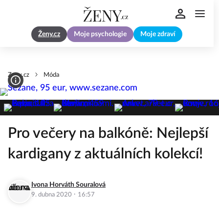
Ženy.cz
Moje psychologie
Moje zdraví
Zeny.cz
Móda
Pro večery na balkóně: Nejlepší
kardigany z aktuálních kolekcí!
Ivona Horváth Souralová
·
9. dubna 2020
16:57