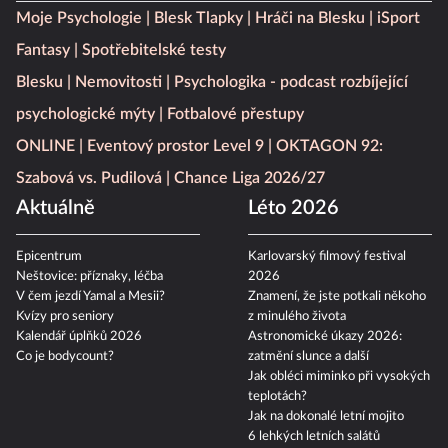
Moje Psychologie
Blesk Tlapky
Hráči na Blesku
iSport
Fantasy
Spotřebitelské testy
Blesku
Nemovitosti
Psychologika - podcast rozbíjející
psychologické mýty
Fotbalové přestupy
ONLINE
Eventový prostor Level 9
OKTAGON 92:
Szabová vs. Pudilová
Chance Liga 2026/27
Aktuálně
Léto 2026
Epicentrum
Karlovarský filmový festival
Neštovice: příznaky, léčba
2026
V čem jezdí Yamal a Mesii?
Znamení, že jste potkali někoho
Kvízy pro seniory
z minulého života
Kalendář úplňků 2026
Astronomické úkazy 2026:
Co je bodycount?
zatmění slunce a další
Jak obléci miminko při vysokých
teplotách?
Jak na dokonalé letní mojito
6 lehkých letních salátů