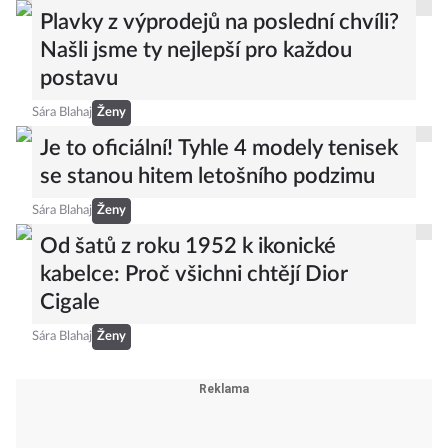
Plavky z výprodejů na poslední chvíli?
Našli jsme ty nejlepší pro každou
postavu
Sára Blahaj
Ženy
Je to oficiální! Tyhle 4 modely tenisek
se stanou hitem letošního podzimu
Sára Blahaj
Ženy
Od šatů z roku 1952 k ikonické
kabelce: Proč všichni chtějí Dior
Cigale
Sára Blahaj
Ženy