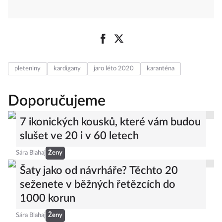
pleteniny
kardigany
jaro léto 2020
karanténa
Doporučujeme
7 ikonických kousků, které vám budou
slušet ve 20 i v 60 letech
Sára Blahaj
Ženy
Šaty jako od návrháře? Těchto 20
seženete v běžných řetězcích do
1000 korun
Sára Blahaj
Ženy