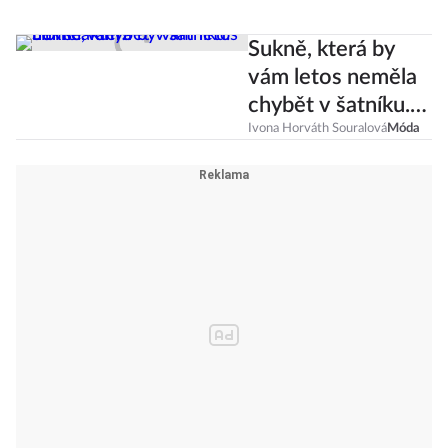
Sukně, která by
vám letos neměla
chybět v šatníku.
Líbí se vám?
Ivona Horváth Souralová
Móda