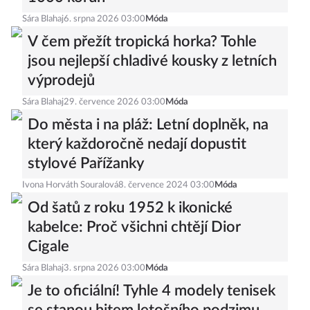
Sára Blahaj
6. srpna 2026 03:00
Móda
V čem přežít tropická horka? Tohle
jsou nejlepší chladivé kousky z letních
výprodejů
Sára Blahaj
29. července 2026 03:00
Móda
Do města i na pláž: Letní doplněk, na
který každoročně nedají dopustit
stylové Pařížanky
Ivona Horváth Souralová
8. července 2024 03:00
Móda
Od šatů z roku 1952 k ikonické
kabelce: Proč všichni chtějí Dior
Cigale
Sára Blahaj
3. srpna 2026 03:00
Móda
Je to oficiální! Tyhle 4 modely tenisek