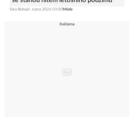
se stanou hitem letošního podzimu
Sára Blahaj
4. srpna 2026 03:00
Móda