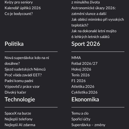
Kvízy pro seniory
z minulého života
Kalendář úplňků 2026
Astronomické úkazy 2026:
Co je bodycount?
zatmění slunce a další
Jak obléci miminko při vysokých
teplotách?
Jak na dokonalé letní mojito
6 lehkých letních salátů
Politika
Sport 2026
Nová superdávka: kdo na ní
MMA
dosáhne?
Fotbal 2026/27
Sjezd sudetských Němců
Hokej 2026
Proč vláda zavádí EET?
Tenis 2026
Padni komu padni
F1 2026
Výpověď z práce vzor
Atletika 2026
Divoký kačer
Cyklistika 2026
Technologie
Ekonomika
SpaceX na burze
Temu a clo
Nejlepší telefony
Spořicí účty
Nejlepší AI zdarma
Superdávka – změny