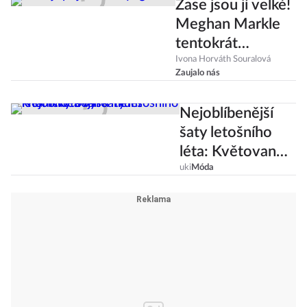
Zase jsou jí velké!
Meghan Markle
tentokrát
výběrem šatů
Ivona Horváth Souralová
Zaujalo nás
nepotěšila
Nejoblíbenější
šaty letošního
léta: Květované
midi s knoflíčky a
uki
Móda
výstřihem!