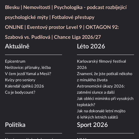
Blesku
Nemovitosti
Psychologika - podcast rozbíjející
psychologické mýty
Fotbalové přestupy
ONLINE
Eventový prostor Level 9
OKTAGON 92:
Szabová vs. Pudilová
Chance Liga 2026/27
Aktuálně
Léto 2026
Epicentrum
Karlovarský filmový festival
Neštovice: příznaky, léčba
2026
V čem jezdí Yamal a Mesii?
Znamení, že jste potkali někoho
Kvízy pro seniory
z minulého života
Kalendář úplňků 2026
Astronomické úkazy 2026:
Co je bodycount?
zatmění slunce a další
Jak obléci miminko při vysokých
teplotách?
Jak na dokonalé letní mojito
6 lehkých letních salátů
Politika
Sport 2026