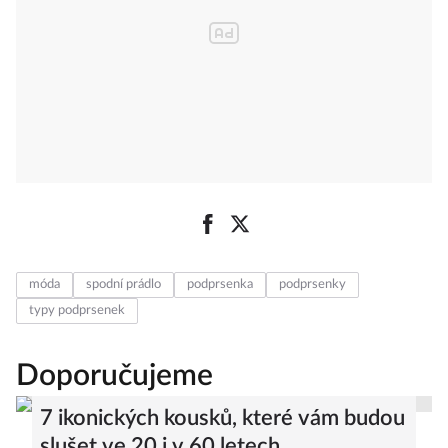
móda
spodní prádlo
podprsenka
podprsenky
typy podprsenek
Doporučujeme
7 ikonických kousků, které vám budou
slušet ve 20 i v 60 letech