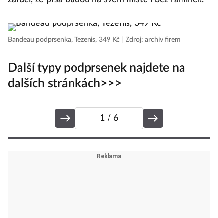
zaručí, že prsa budou na svém místě i bez ramínek.
Če
Bandeau podprsenka, Tezenis, 349 Kč
|
Zdroj: archiv firem
Další typy podprsenek najdete na
dalších stránkách>>>
1
/ 6