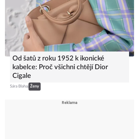
Od šatů z roku 1952 k ikonické
kabelce: Proč všichni chtějí Dior
Cigale
Sára Blahaj
Ženy