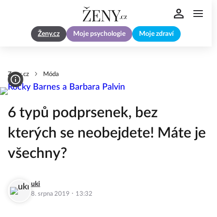
Ženy.cz
Moje psychologie
Moje zdraví
Zeny.cz
Móda
6 typů podprsenek, bez
kterých se neobejdete! Máte je
všechny?
uki
·
8. srpna 2019
13:32