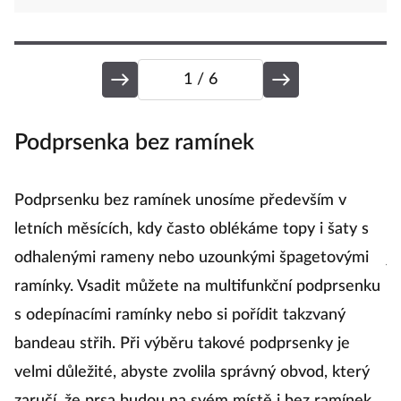
1
/ 6
Podprsenka bez ramínek
B
Podprsenku bez ramínek unosíme především v
B
letních měsících, kdy často oblékáme topy i šaty s
Ba
odhalenými rameny nebo uzounkými špagetovými
je
ramínky. Vsadit můžete na multifunkční podprsenku
s
s odepínacími ramínky nebo si pořídit takzvaný
de
bandeau střih. Při výběru takové podprsenky je
k
velmi důležité, abyste zvolila správný obvod, který