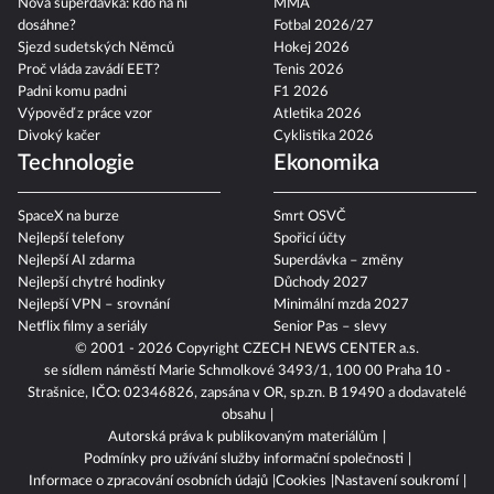
Nová superdávka: kdo na ní
MMA
dosáhne?
Fotbal 2026/27
Sjezd sudetských Němců
Hokej 2026
Proč vláda zavádí EET?
Tenis 2026
Padni komu padni
F1 2026
Výpověď z práce vzor
Atletika 2026
Divoký kačer
Cyklistika 2026
Technologie
Ekonomika
SpaceX na burze
Smrt OSVČ
Nejlepší telefony
Spořicí účty
Nejlepší AI zdarma
Superdávka – změny
Nejlepší chytré hodinky
Důchody 2027
Nejlepší VPN – srovnání
Minimální mzda 2027
Netflix filmy a seriály
Senior Pas – slevy
© 2001 - 2026 Copyright
CZECH NEWS CENTER a.s.
se sídlem náměstí Marie Schmolkové 3493/1, 100 00 Praha 10 -
Strašnice, IČO: 02346826, zapsána v OR, sp.zn. B 19490 a dodavatelé
obsahu
Autorská práva k publikovaným materiálům
Podmínky pro užívání služby informační společnosti
Informace o zpracování osobních údajů
Cookies
Nastavení soukromí