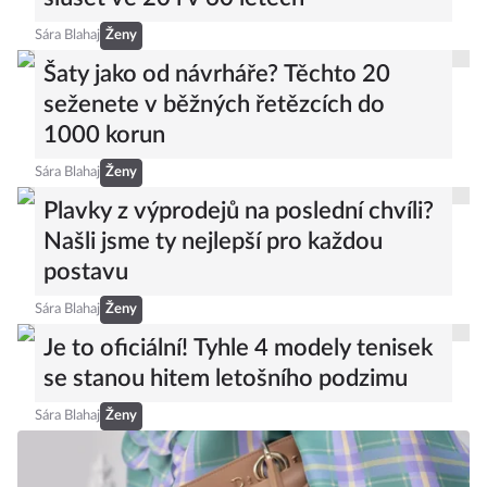
Sára Blahaj
Ženy
Šaty jako od návrháře? Těchto 20
seženete v běžných řetězcích do
1000 korun
Sára Blahaj
Ženy
Plavky z výprodejů na poslední chvíli?
Našli jsme ty nejlepší pro každou
postavu
Sára Blahaj
Ženy
Je to oficiální! Tyhle 4 modely tenisek
se stanou hitem letošního podzimu
Sára Blahaj
Ženy