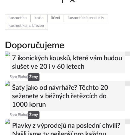
kosmetika
krása
líčení
kosmetické produkty
kosmetika na březen
Doporučujeme
7 ikonických kousků, které vám budou
slušet ve 20 i v 60 letech
Sára Blahaj
Ženy
Šaty jako od návrháře? Těchto 20
seženete v běžných řetězcích do
1000 korun
Sára Blahaj
Ženy
Plavky z výprodejů na poslední chvíli?
Našli jsme ty nejlepší pro každou