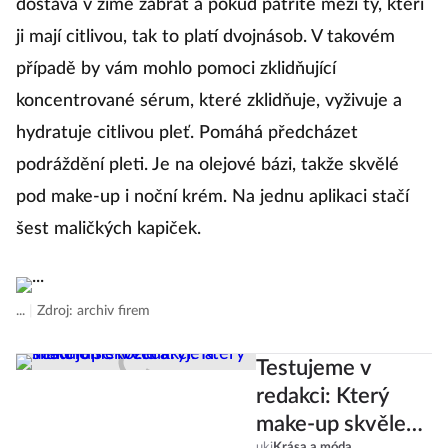
dostává v zimě zabrat a pokud patříte mezi ty, kteří
ji mají citlivou, tak to platí dvojnásob. V takovém
případě by vám mohlo pomoci zklidňující
koncentrované sérum, které zklidňuje, vyživuje a
hydratuje citlivou pleť. Pomáhá předcházet
podráždění pleti. Je na olejové bázi, takže skvělé
pod make-up i noční krém. Na jednu aplikaci stačí
šest maličkých kapiček.
...
|
Zdroj: archiv firem
Testujeme v
redakci: Který
make-up skvěle
uki
Krása a móda