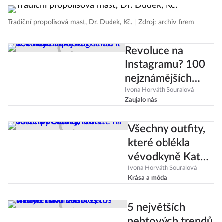
Tradiční propolisová mast, Dr. Dudek, Kč.
|
Zdroj: archiv firem
Revoluce na
Instagramu? 100
nejznámějších
celebrit bez make-
Ivona Horváth Souralová
Zaujalo nás
upu
Všechny outfity,
které oblékla
vévodkyně Kate
na cestě po
Ivona Horváth Souralová
Krása a móda
Skandinávii
5 největších
nehtových trendů