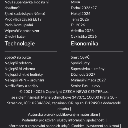
Nová superdávka: kdo na ní
MMA
dosáhne?
Fotbal 2026/27
Sjezd sudetských Němců
Hokej 2026
Proč vláda zavádí EET?
Tenis 2026
Padni komu padni
F1 2026
Výpověď z práce vzor
Atletika 2026
Divoký kačer
Cyklistika 2026
Technologie
Ekonomika
SpaceX na burze
Smrt OSVČ
Nejlepší telefony
Spořicí účty
Nejlepší AI zdarma
Superdávka – změny
Nejlepší chytré hodinky
Důchody 2027
Nejlepší VPN – srovnání
Minimální mzda 2027
Netflix filmy a seriály
Senior Pas – slevy
© 2001 - 2026 Copyright
CZECH NEWS CENTER a.s.
se sídlem náměstí Marie Schmolkové 3493/1, 100 00 Praha 10 -
Strašnice, IČO: 02346826, zapsána v OR, sp.zn. B 19490 a dodavatelé
obsahu
Autorská práva k publikovaným materiálům
Podmínky pro užívání služby informační společnosti
Informace o zpracování osobních údajů
Cookies
Nastavení soukromí