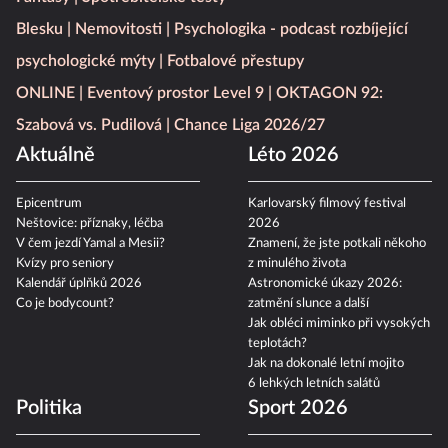
Blesku
Nemovitosti
Psychologika - podcast rozbíjející
psychologické mýty
Fotbalové přestupy
ONLINE
Eventový prostor Level 9
OKTAGON 92:
Szabová vs. Pudilová
Chance Liga 2026/27
Aktuálně
Léto 2026
Epicentrum
Karlovarský filmový festival
Neštovice: příznaky, léčba
2026
V čem jezdí Yamal a Mesii?
Znamení, že jste potkali někoho
Kvízy pro seniory
z minulého života
Kalendář úplňků 2026
Astronomické úkazy 2026:
Co je bodycount?
zatmění slunce a další
Jak obléci miminko při vysokých
teplotách?
Jak na dokonalé letní mojito
6 lehkých letních salátů
Politika
Sport 2026