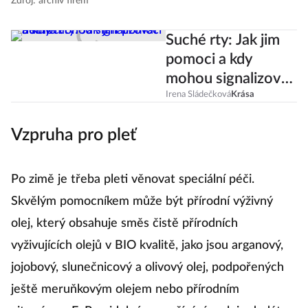
Zdroj: archiv firem
Suché rty: Jak jim
pomoci a kdy
mohou signalizovat
nemoc?
Irena Sládečková
Krása
Vzpruha pro pleť
Po zimě je třeba pleti věnovat speciální péči.
Skvělým pomocníkem může být přírodní výživný
olej, který obsahuje směs čistě přírodních
vyživujících olejů v BIO kvalitě, jako jsou arganový,
jojobový, slunečnicový a olivový olej, podpořených
ještě meruňkovým olejem nebo přírodním