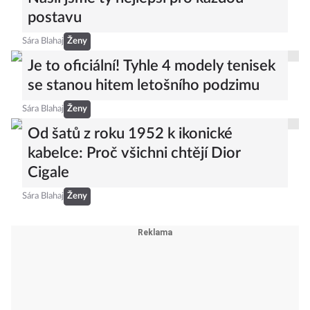
postavu
Sára Blahaj
Ženy
Je to oficiální! Tyhle 4 modely tenisek
se stanou hitem letošního podzimu
Sára Blahaj
Ženy
Od šatů z roku 1952 k ikonické
kabelce: Proč všichni chtějí Dior
Cigale
Sára Blahaj
Ženy