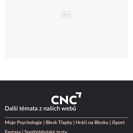
Další témata z našich webů
Moje Psychologie
Blesk Tlapky
Hráči na Blesku
iSport
Fantasy
Spotřebitelské testy