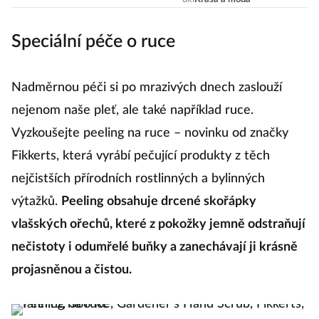
kryje a snadno se
roztírá?
Speciální péče o ruce
Nadměrnou péči si po mrazivých dnech zaslouží
nejenom naše pleť, ale také například ruce.
Vyzkoušejte peeling na ruce – novinku od značky
Fikkerts, která vyrábí pečující produkty z těch
nejčistších přírodních rostlinných a bylinných
výtažků.
Peeling obsahuje drcené skořápky
vlašských ořechů, které z pokožky jemně odstraňují
nečistoty i odumřelé buňky a zanechávají ji krásně
projasněnou a čistou.