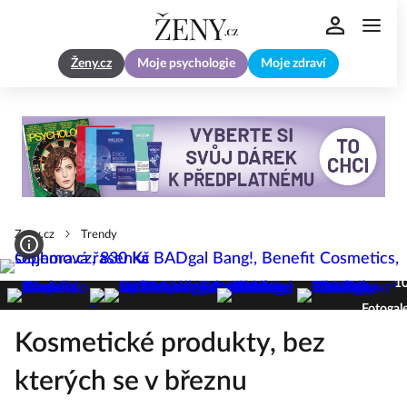
Ženy.cz
Moje psychologie
Moje zdraví
Zeny.cz
Trendy
1
Fotogale
Kosmetické produkty, bez
kterých se v březnu