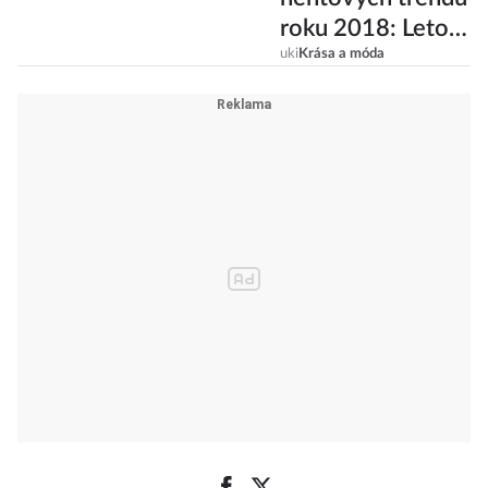
roku 2018: Letos
vládne
uki
Krása a móda
minimalismus!