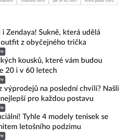
astrologie
znamení zvěrokruhu
Štír
makeup
 znamení
znamení Štíra
jak se líčí Štíři
líčení podle Štírů
ji i Zendaya! Sukně, která udělá
 outfit z obyčejného trička
ny
ckých kousků, které vám budou
e 20 i v 60 letech
ny
z výprodejů na poslední chvíli? Našli
 nejlepší pro každou postavu
ny