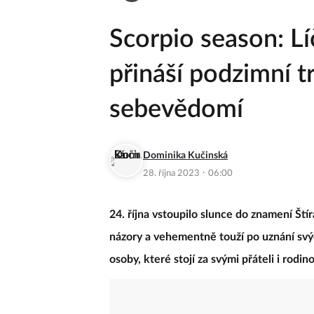
Zeny.cz
Krása
Scorpio season: Líč
přináší podzimní t
sebevědomí
Dominika Kučinská
·
28. října 2023
06:00
24. října vstoupilo slunce do znamení Štír
názory a vehementně touží po uznání svýc