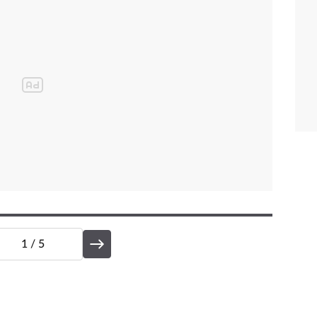
. A jak se projevují svéhlaví a tvořiví Štíři v líčení?
1
/ 5