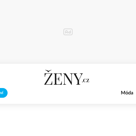
Móda
ví