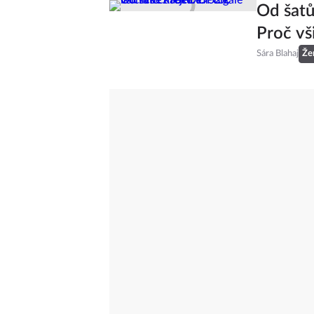
Je to of
stanou 
Sára Blahaj
Že
Od šatů
Proč vš
Sára Blahaj
Že