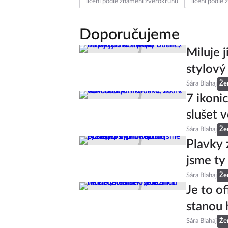
inspirace
líčení
znamení
manikúra
líčení podle znamení zvěrokruhu
líčení podle
Doporučujeme
Miluje 
stylový
Sára Blahaj
Že
7 ikoni
slušet v
Sára Blahaj
Že
Plavky 
jsme ty
Sára Blahaj
Že