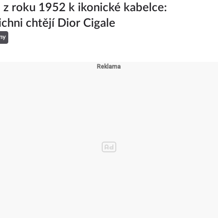
iciální! Tyhle 4 modely tenisek se
hitem letošního podzimu
ny
 z roku 1952 k ikonické kabelce:
ichni chtějí Dior Cigale
ny