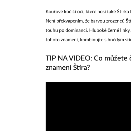
Smokey Cat Eyes
Kouřové kočičí oči, které nosí také Štírka
Není překvapením, že barvou zrozenců Štír
touhu po dominanci. Hluboké černé linky,
tohoto znamení, kombinujte s hnědým st
TIP NA VIDEO: Co můžete č
znamení Štíra?