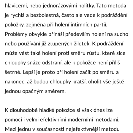
depilace žiletkou, a to ať už strojky s vyměnitelnými
hlavicemi, nebo jednorázovými holítky. Tato metoda
je rychlá a bezbolestná, často ale vede k podráždění
pokožky, zejména při holení intimních partií.
Problémy obvykle přináší především holení na sucho
nebo používání již ztupených žiletek. K podráždění
může vést také holení proti směru růstu, které sice
chloupky snáze odstraní, ale k pokožce není příliš
šetrné. Lepší je proto při holení začít po směru a
nakonec, až budou chloupky kratší, oholit vše ještě
jednou opačným směrem.
K dlouhodobě hladké pokožce si však dnes lze
pomoci i velmi efektivními moderními metodami.