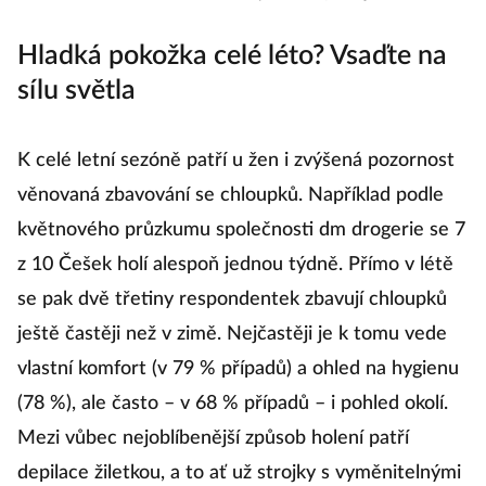
Ekostimulátor můžete mít na sobě i při vaření
|
Zdroj: astoreo.cz
Hladká pokožka celé léto? Vsaďte na
sílu světla
K celé letní sezóně patří u žen i zvýšená pozornost
věnovaná zbavování se chloupků. Například podle
květnového průzkumu společnosti dm drogerie se 7
z 10 Češek holí alespoň jednou týdně. Přímo v létě
se pak dvě třetiny respondentek zbavují chloupků
ještě častěji než v zimě. Nejčastěji je k tomu vede
vlastní komfort (v 79 % případů) a ohled na hygienu
(78 %), ale často – v 68 % případů – i pohled okolí.
Mezi vůbec nejoblíbenější způsob holení patří