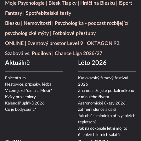
Moje Psychologie
Blesk Tlapky
Hráči na Blesku
iSport
Fantasy
Spotřebitelské testy
Blesku
Nemovitosti
Psychologika - podcast rozbíjející
psychologické mýty
Fotbalové přestupy
ONLINE
Eventový prostor Level 9
OKTAGON 92:
Szabová vs. Pudilová
Chance Liga 2026/27
Aktuálně
Léto 2026
Epicentrum
Karlovarský filmový festival
Neštovice: příznaky, léčba
2026
V čem jezdí Yamal a Mesii?
Znamení, že jste potkali někoho
Kvízy pro seniory
z minulého života
Kalendář úplňků 2026
Astronomické úkazy 2026:
Co je bodycount?
zatmění slunce a další
Jak obléci miminko při vysokých
teplotách?
Jak na dokonalé letní mojito
6 lehkých letních salátů