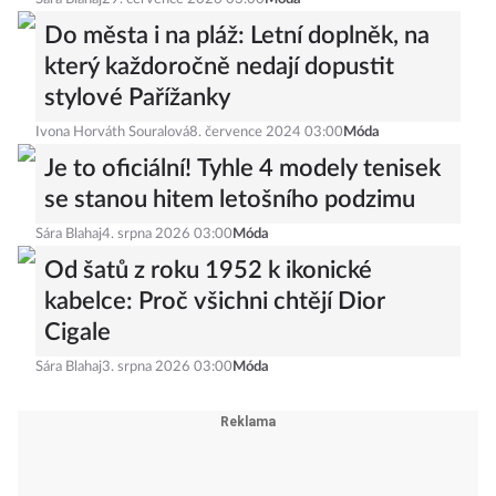
Sára Blahaj
29. července 2026 03:00
Móda
Do města i na pláž: Letní doplněk, na
který každoročně nedají dopustit
stylové Pařížanky
Ivona Horváth Souralová
8. července 2024 03:00
Móda
Je to oficiální! Tyhle 4 modely tenisek
se stanou hitem letošního podzimu
Sára Blahaj
4. srpna 2026 03:00
Móda
Od šatů z roku 1952 k ikonické
kabelce: Proč všichni chtějí Dior
Cigale
Sára Blahaj
3. srpna 2026 03:00
Móda