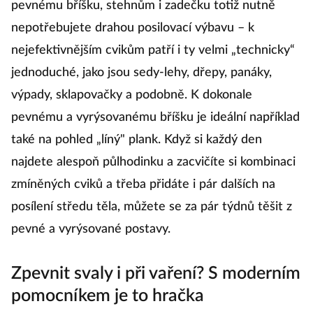
pevnému bříšku, stehnům i zadečku totiž nutně
nepotřebujete drahou posilovací výbavu – k
nejefektivnějším cvikům patří i ty velmi „technicky“
jednoduché, jako jsou sedy-lehy, dřepy, panáky,
výpady, sklapovačky a podobně. K dokonale
pevnému a vyrýsovanému bříšku je ideální například
také na pohled „líný" plank. Když si každý den
najdete alespoň půlhodinku a zacvičíte si kombinaci
zmíněných cviků a třeba přidáte i pár dalších na
posílení středu těla, můžete se za pár týdnů těšit z
pevné a vyrýsované postavy.
Zpevnit svaly i při vaření? S moderním
pomocníkem je to hračka