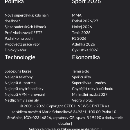
Politika
Sport 2026
Nová superdávka: kdo na ní
MMA
dosáhne?
Fotbal 2026/27
Sjezd sudetských Němců
Hokej 2026
Proč vláda zavádí EET?
Tenis 2026
Padni komu padni
F1 2026
Výpověď z práce vzor
Atletika 2026
Divoký kačer
Cyklistika 2026
Technologie
Ekonomika
SpaceX na burze
Temu a clo
Nejlepší telefony
Spořicí účty
Nejlepší AI zdarma
Superdávka – změny
Nejlepší chytré hodinky
Chybějící roky k důchodu
Nejlepší VPN – srovnání
Minimální mzda 2027
Netflix filmy a seriály
Vedro v práci
© 2001 - 2026 Copyright
CZECH NEWS CENTER a.s.
se sídlem náměstí Marie Schmolkové 3493/1, 100 00 Praha 10 -
Strašnice, IČO: 02346826, zapsána v OR, sp.zn. B 19490 a dodavatelé
obsahu