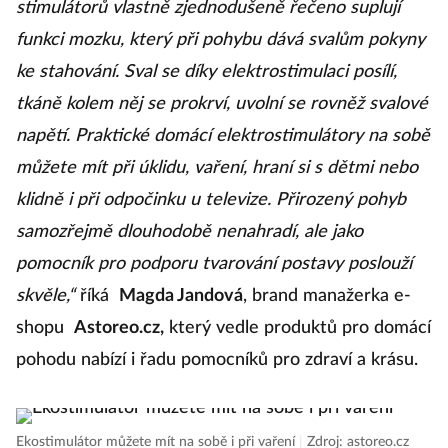
stimulátorů vlastně zjednodušeně řečeno suplují
funkci mozku, který při pohybu dává svalům pokyny
ke stahování. Sval se díky elektrostimulaci posílí,
tkáně kolem něj se prokrví, uvolní se rovněž svalové
napětí. Praktické domácí elektrostimulátory na sobě
můžete mít při úklidu, vaření, hraní si s dětmi nebo
klidně i při odpočinku u televize. Přirozený pohyb
samozřejmě dlouhodobě nenahradí, ale jako
pomocník pro podporu tvarování postavy poslouží
skvěle,“
říká
Magda Jandová
, brand manažerka e-
shopu
Astoreo.cz,
který vedle produktů pro domácí
pohodu nabízí i řadu pomocníků pro zdraví a krásu.