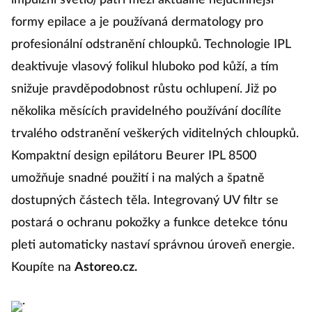
impulzní světlo) patří mezi aktuálně nejúčinnější
formy epilace a je používaná dermatology pro
profesionální odstranění chloupků. Technologie IPL
deaktivuje vlasový folikul hluboko pod kůží, a tím
snižuje pravděpodobnost růstu ochlupení. Již po
několika měsících pravidelného používání docílíte
trvalého odstranění veškerých viditelných chloupků.
Kompaktní design epilátoru Beurer IPL 8500
umožňuje snadné použití i na malých a špatně
dostupných částech těla. Integrovaný UV filtr se
postará o ochranu pokožky a funkce detekce tónu
pleti automaticky nastaví správnou úroveň energie.
Koupíte na
Astoreo.cz.