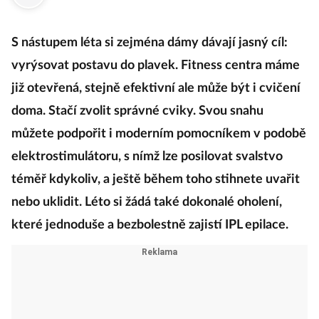
·
9. června 2021
11:47
S nástupem léta si zejména dámy dávají jasný cíl:
vyrýsovat postavu do plavek. Fitness centra máme
již otevřená, stejně efektivní ale může být i cvičení
doma. Stačí zvolit správné cviky. Svou snahu
můžete podpořit i moderním pomocníkem v podobě
elektrostimulátoru, s nímž lze posilovat svalstvo
téměř kdykoliv, a ještě během toho stihnete uvařit
nebo uklidit. Léto si žádá také dokonalé oholení,
které jednoduše a bezbolestně zajistí IPL epilace.