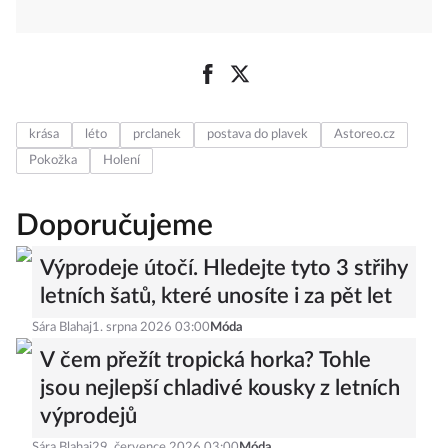
krása
léto
prclanek
postava do plavek
Astoreo.cz
Pokožka
Holení
Doporučujeme
Výprodeje útočí. Hledejte tyto 3 střihy
letních šatů, které unosíte i za pět let
Sára Blahaj
1. srpna 2026 03:00
Móda
V čem přežít tropická horka? Tohle
jsou nejlepší chladivé kousky z letních
výprodejů