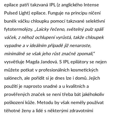
Mezi jednu v současnosti nejefektivnější metodu
epilace patří takzvaná IPL (z anglického Intense
Pulsed Light) epilace. Funguje na principu ničení
buněk váčku chloupku pomocí takzvané selektivní
fytotermolýzy.
„Laicky řečeno, světelný pulz spálí
váček, z něhož ochlupení vyrůstá, takže chloupek
vypadne a v ideálním případě již nenaroste,
minimálně se však jeho růst značně zpomalí,“
vysvětluje Magda Jandová. S IPL epilátory se nejen
můžete potkat v profesionálních kosmetických
salónech, ale pořídit si je dnes lze i domů. Jejich
použití je naprosto snadné a u kvalitních a
prověřených značek se není třeba bát jakéhokoliv
poškození kůže. Metodu by však neměly používat