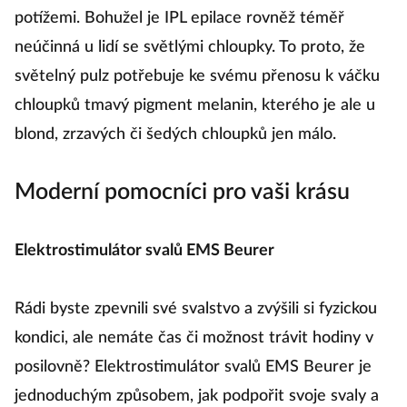
těhotné ženy a lidé s některými zdravotními
potížemi. Bohužel je IPL epilace rovněž téměř
neúčinná u lidí se světlými chloupky. To proto, že
světelný pulz potřebuje ke svému přenosu k váčku
chloupků tmavý pigment melanin, kterého je ale u
blond, zrzavých či šedých chloupků jen málo.
Moderní pomocníci pro vaši krásu
Elektrostimulátor svalů EMS Beurer
Rádi byste zpevnili své svalstvo a zvýšili si fyzickou
kondici, ale nemáte čas či možnost trávit hodiny v
posilovně? Elektrostimulátor svalů EMS Beurer je