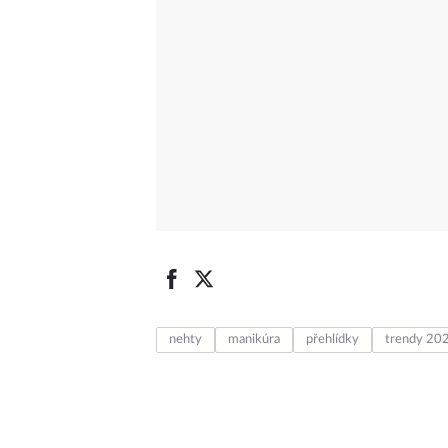
nehty
manikúra
přehlídky
trendy 20