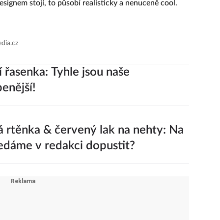
signem stojí, to působí realisticky a nenuceně cool.
edia.cz
í řasenka: Tyhle jsou naše
benější!
 rtěnka & červený lak na nehty: Na
edáme v redakci dopustit?