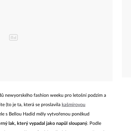
dů newyorského fashion weeku pro letošní podzim a
e (to je ta, která se proslavila
kašmírovou
ele s Bellou Hadid měly vytvořenou poněkud
erný lak, který vypadal jako napůl sloupaný
. Podle