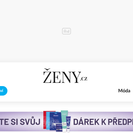
Móda
ví