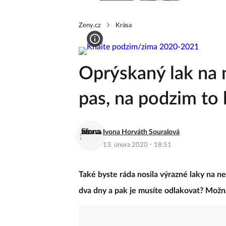
Zeny.cz
Krása
Oprýskaný lak na 
pas, na podzim to 
Ivona Horváth Souralová
·
13. února 2020
18:51
Také byste ráda nosila výrazné laky na ne
dva dny a pak je musíte odlakovat? Možn