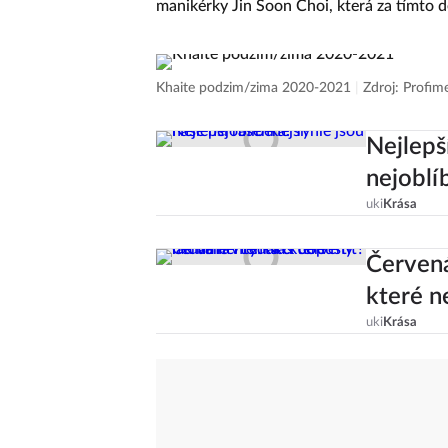
manikérky Jin Soon Choi, která za tímto de
Khaite podzim/zima 2020-2021
|
Zdroj: Profim
Nejlepš
nejoblí
uki
Krása
Červená
které n
uki
Krása