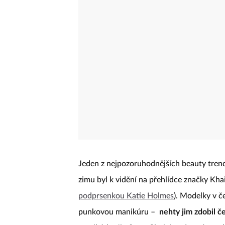
Jeden z nejpozoruhodnějších beauty tren
zimu byl k vidění na přehlídce značky Khait
podprsenkou Katie Holmes
). Modelky v č
punkovou manikúru –
nehty jim zdobil č