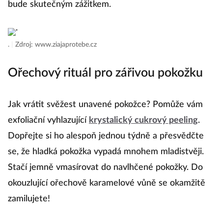
bude skutečným zážitkem.
.
|
Zdroj: www.ziajaprotebe.cz
Ořechový rituál pro zářivou pokožku
Jak vrátit svěžest unavené pokožce? Pomůže vám
exfoliační vyhlazující
krystalický cukrový peeling
.
Dopřejte si ho alespoň jednou týdně a přesvědčte
se, že hladká pokožka vypadá mnohem mladistvěji.
Stačí jemně vmasírovat do navlhčené pokožky. Do
okouzlující ořechově karamelové vůně se okamžitě
zamilujete!