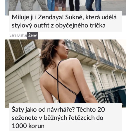
Miluje ji i Zendaya! Sukně, která udělá
stylový outfit z obyčejného trička
Sára Blahaj
Ženy
Šaty jako od návrháře? Těchto 20
seženete v běžných řetězcích do
1000 korun