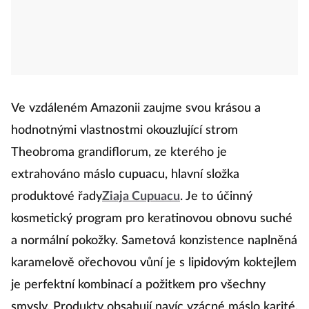
Ve vzdáleném Amazonii zaujme svou krásou a
hodnotnými vlastnostmi okouzlující strom
Theobroma grandiflorum, ze kterého je
extrahováno máslo cupuacu, hlavní složka
produktové řady
Ziaja Cupuacu
. Je to účinný
kosmetický program pro keratinovou obnovu suché
a normální pokožky. Sametová konzistence naplněná
karamelově ořechovou vůní je s lipidovým koktejlem
je perfektní kombinací a požitkem pro všechny
smysly. Produkty obsahují navíc vzácné máslo karité,