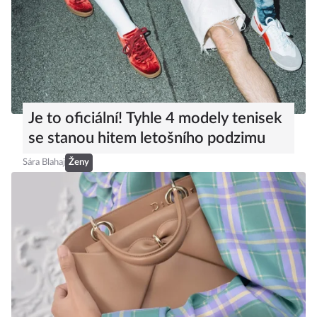
Je to oficiální! Tyhle 4 modely tenisek
se stanou hitem letošního podzimu
Sára Blahaj
Ženy