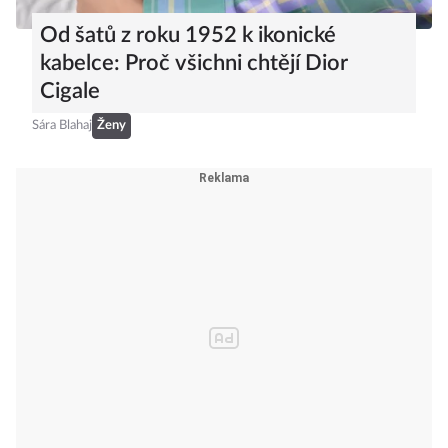
Od šatů z roku 1952 k ikonické
kabelce: Proč všichni chtějí Dior
Cigale
Sára Blahaj
Ženy