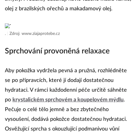
olej z brazilských ořechů a makadamový olej.
.
|
Zdroj: www.ziajaprotebe.cz
Sprchování provoněná relaxace
Aby pokožka vydržela pevná a pružná, rozhlédněte
se po přípravcích, které jí dodají dostatečnou
hydrataci. V rámci každodenní péče určitě sáhněte
po
krystalickém sprchovém a koupelovém mýdlu
.
Pečuje o celé tělo jemně a bez zbytečného
vysoušení, dodává pokožce dostatečnou hydrataci.
Osvěžující sprcha s okouzlující podmanivou vůní