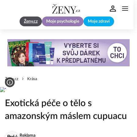
Ženy.cz
Moje psychologie
Moje zdraví
Zeny.cz
Krása
Exotická péče o tělo s
amazonským máslem cupuacu
Reklama