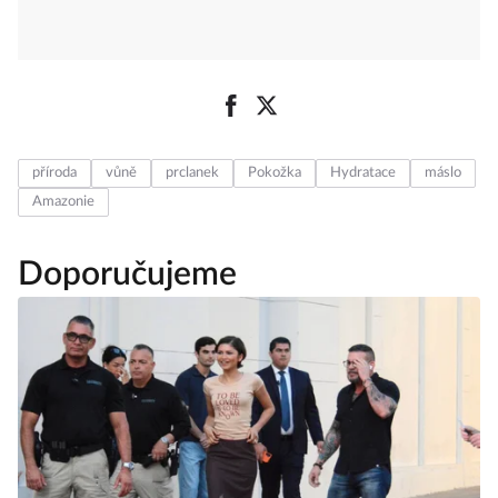
příroda
vůně
prclanek
Pokožka
Hydratace
máslo
Amazonie
Doporučujeme