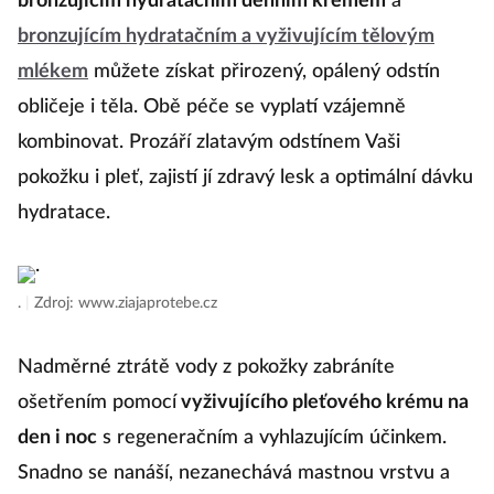
bronzujícím hydratačním denním krémem
a
bronzujícím hydratačním a vyživujícím tělovým
mlékem
můžete získat přirozený, opálený odstín
obličeje i těla. Obě péče se vyplatí vzájemně
kombinovat. Prozáří zlatavým odstínem Vaši
pokožku i pleť, zajistí jí zdravý lesk a optimální dávku
hydratace.
.
|
Zdroj: www.ziajaprotebe.cz
Nadměrné ztrátě vody z pokožky zabráníte
ošetřením pomocí
vyživujícího pleťového krému na
den i noc
s regeneračním a vyhlazujícím účinkem.
Snadno se nanáší, nezanechává mastnou vrstvu a