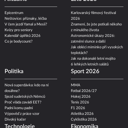
Epicentrum
Karlovarský filmový festival
Neštovice: příznaky, léčba
2026
V čem jezdí Yamal a Mesii?
Znamení, že jste potkali někoho
Kvízy pro seniory
z minulého života
Kalendář úplňků 2026
Astronomické úkazy 2026:
Co je bodycount?
zatmění slunce a další
Jak obléci miminko při vysokých
teplotách?
Jak na dokonalé letní mojito
6 lehkých letních salátů
Politika
Sport 2026
Nová superdávka: kdo na ní
MMA
dosáhne?
Fotbal 2026/27
Sjezd sudetských Němců
Hokej 2026
Proč vláda zavádí EET?
Tenis 2026
Padni komu padni
F1 2026
Výpověď z práce vzor
Atletika 2026
Divoký kačer
Cyklistika 2026
Technologie
Ekonomika