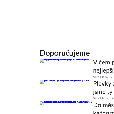
Doporučujeme
V čem p
nejlepš
Sára Blahaj
29.
Plavky 
jsme ty