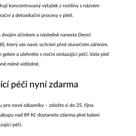
Jeunesse od Yves Rocher a dopřejte své pleti účinnou
ují koncentrovaný výtažek z rostliny s názvem
ační a detoxikační procesy v pleti.
 s dvojím účinkem a následně naneste Denní
0, který vás navíc ochrání před slunečním zářením.
ím gelem a ulehněte s noční omlazující péčí. Vaše pleť
pně méně viditelné.
ící péči nyní zdarma
 pro nové zákazníky – založte si do 25. října