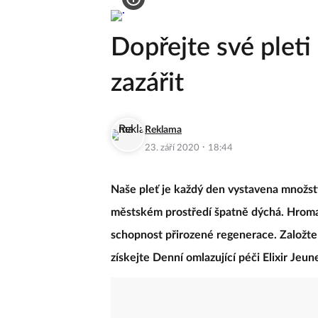
Zeny.cz
Krása
Dopřejte své pleti 
zazářit
Reklama
·
23. září 2020
18:44
Naše pleť je každý den vystavena množst
městském prostředí špatně dýchá. Hromadí 
schopnost přirozené regenerace. Založte s
získejte Denní omlazující péči Elixir Jeu