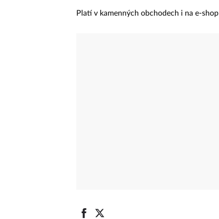
věrnostní kartu Yves Rocher a k prvnímu 
krému z řady Elixir Jeunesse – Denní omlaz
Platí v kamenných obchodech i na e-sho