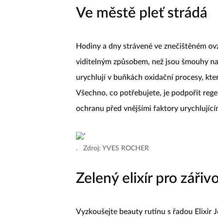
dodržovat speciální stravovací plán. Mysle
kterým je vaše pokožka?
Ve městě pleť strádá
Hodiny a dny strávené ve znečištěném ov
viditelným způsobem, než jsou šmouhy na 
urychlují v buňkách oxidační procesy, které
Všechno, co potřebujete, je podpořit rege
ochranu před vnějšími faktory urychlujícím
.
|
Zdroj: YVES ROCHER
Zelený elixír pro zářiv