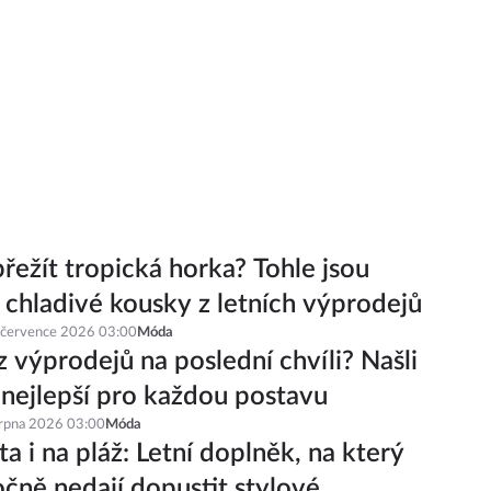
řežít tropická horka? Tohle jsou
í chladivé kousky z letních výprodejů
 července 2026 03:00
Móda
z výprodejů na poslední chvíli? Našli
 nejlepší pro každou postavu