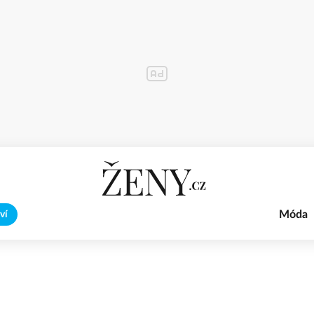
Móda
ví