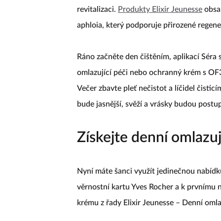
Vyzkoušejte beauty rutinu s řadou Elixir 
revitalizaci.
Produkty Elixir Jeunesse
obsah
aphloia, který podporuje přirozené regener
Ráno začněte den čištěním, aplikací Séra
omlazující péči nebo ochranný krém s OF3
Večer zbavte pleť nečistot a líčidel čistic
bude jasnější, svěží a vrásky budou postu
Získejte denní omlazuj
Nyní máte šanci využít jedinečnou nabídku