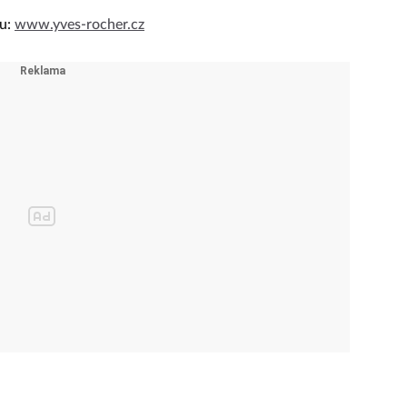
nákupu nad 89 Kč dostanete zdarma plné balení
ující péči.
pu:
www.yves-rocher.cz