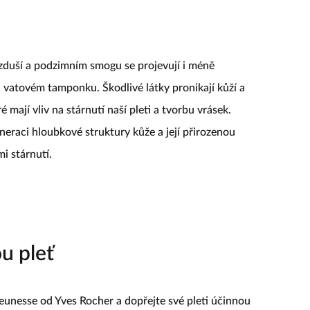
la jste ale na detox největšího orgánu lidského těla,
zduší a podzimním smogu se projevují i méně
vatovém tamponku. Škodlivé látky pronikají kůží a
 mají vliv na stárnutí naší pleti a tvorbu vrásek.
neraci hloubkové struktury kůže a její přirozenou
i stárnutí.
ou pleť