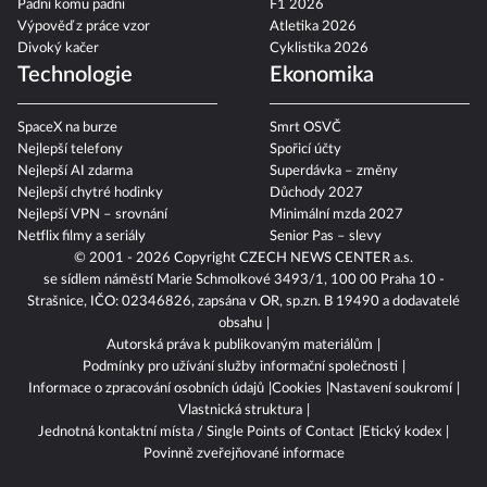
Padni komu padni
F1 2026
Výpověď z práce vzor
Atletika 2026
Divoký kačer
Cyklistika 2026
Technologie
Ekonomika
SpaceX na burze
Smrt OSVČ
Nejlepší telefony
Spořicí účty
Nejlepší AI zdarma
Superdávka – změny
Nejlepší chytré hodinky
Důchody 2027
Nejlepší VPN – srovnání
Minimální mzda 2027
Netflix filmy a seriály
Senior Pas – slevy
© 2001 - 2026 Copyright
CZECH NEWS CENTER a.s.
se sídlem náměstí Marie Schmolkové 3493/1, 100 00 Praha 10 -
Strašnice, IČO: 02346826, zapsána v OR, sp.zn. B 19490 a dodavatelé
obsahu
Autorská práva k publikovaným materiálům
Podmínky pro užívání služby informační společnosti
Informace o zpracování osobních údajů
Cookies
Nastavení soukromí
Vlastnická struktura
Jednotná kontaktní místa / Single Points of Contact
Etický kodex
Povinně zveřejňované informace