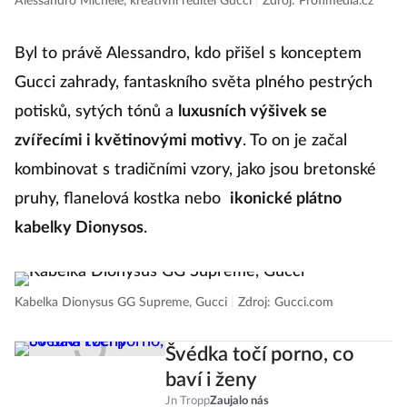
Alessandro Michele, kreativní ředitel Gucci
|
Zdroj: Profimedia.cz
Byl to právě Alessandro, kdo přišel s konceptem
Gucci zahrady, fantaskního světa plného pestrých
potisků, sytých tónů a
luxusních výšivek se
zvířecími i květinovými motivy
. To on je začal
kombinovat s tradičními vzory, jako jsou bretonské
pruhy, flanelová kostka nebo
ikonické plátno
kabelky Dionysos
.
Kabelka Dionysus GG Supreme, Gucci
|
Zdroj: Gucci.com
Švédka točí porno, co
baví i ženy
Jn Tropp
Zaujalo nás