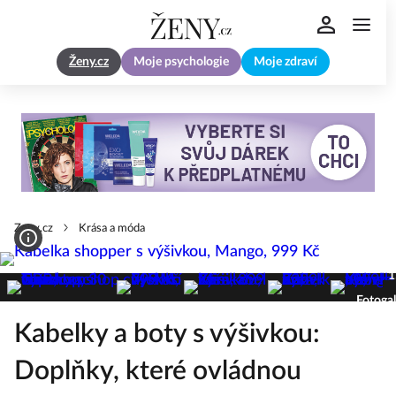
Ženy.cz
Moje psychologie
Moje zdraví
Zeny.cz
Krása a móda
1
Fotogal
Kabelky a boty s výšivkou:
Doplňky, které ovládnou