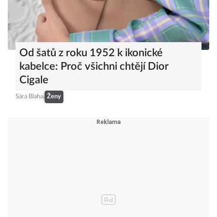
Od šatů z roku 1952 k ikonické
kabelce: Proč všichni chtějí Dior
Cigale
Sára Blahaj
Ženy