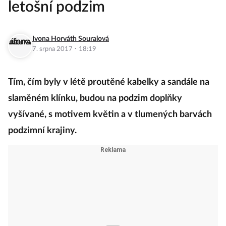
letošní podzim
Ivona Horváth Souralová
·
7. srpna 2017
18:19
Tím, čím byly v létě proutěné kabelky a sandále na
slaměném klínku, budou na podzim doplňky
vyšívané, s motivem květin a v tlumených barvách
podzimní krajiny.