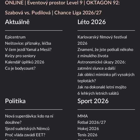
ONLINE
Eventový prostor Level 9
OKTAGON 92:
Szabová vs. Pudilová
Chance Liga 2026/27
Aktuálně
Léto 2026
Epicentrum
Karlovarský filmový festival
Neštovice: příznaky, léčba
2026
V čem jezdí Yamal a Mesii?
Znamení, že jste potkali někoho
Kvízy pro seniory
z minulého života
Kalendář úplňků 2026
Astronomické úkazy 2026:
Co je bodycount?
zatmění slunce a další
Jak obléci miminko při vysokých
teplotách?
Jak na dokonalé letní mojito
6 lehkých letních salátů
Politika
Sport 2026
Nová superdávka: kdo na ní
MMA
dosáhne?
Fotbal 2026/27
Sjezd sudetských Němců
Hokej 2026
Proč vláda zavádí EET?
Tenis 2026