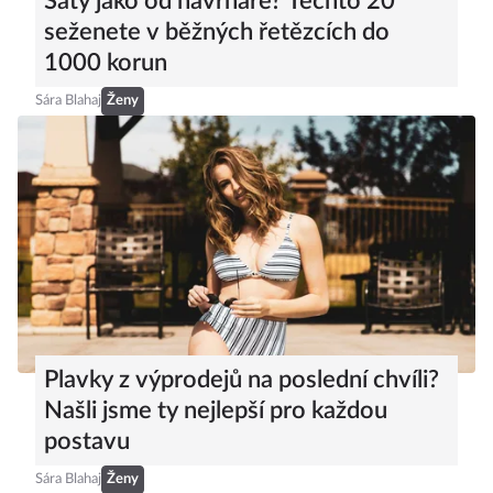
Šaty jako od návrháře? Těchto 20
seženete v běžných řetězcích do
1000 korun
Sára Blahaj
Ženy
Plavky z výprodejů na poslední chvíli?
Našli jsme ty nejlepší pro každou
postavu
Sára Blahaj
Ženy