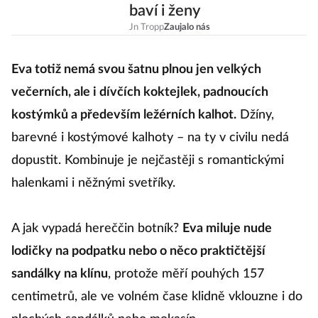
baví i ženy
Jn Tropp
Zaujalo nás
Eva totiž nemá svou šatnu plnou jen velkých
večerních, ale i dívčích koktejlek, padnoucích
kostýmků a především ležérních kalhot.
Džíny,
barevné i kostýmové kalhoty – na ty v civilu nedá
dopustit. Kombinuje je nejčastěji s romantickými
halenkami i něžnými svetříky.
A jak vypadá hereččin botník?
Eva miluje nude
lodičky na podpatku nebo o něco praktičtější
sandálky na klínu
, protože měří pouhých 157
centimetrů, ale ve volném čase klidně vklouzne i do