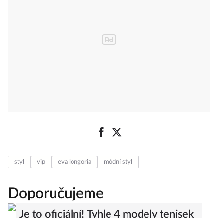
styl
vip
eva longoria
módní styl
Doporučujeme
Je to oficiální! Tyhle 4 modely tenisek