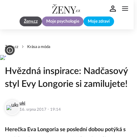
Ženy.cz
Moje psychologie
Moje zdraví
Zeny.cz
Krása a móda
Hvězdná inspirace: Nadčasový
styl Evy Longorie si zamilujete!
uki
·
16. srpna 2017
19:14
Herečka Eva Longoria se poslední dobou potýká s