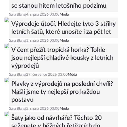
se stanou hitem letošního podzimu
Sára Blahaj
4. srpna 2026 03:00
Móda
Výprodeje útočí. Hledejte tyto 3 střihy
letních šatů, které unosíte i za pět let
Sára Blahaj
1. srpna 2026 03:00
Móda
V čem přežít tropická horka? Tohle
jsou nejlepší chladivé kousky z letních
výprodejů
Sára Blahaj
29. července 2026 03:00
Móda
Plavky z výprodejů na poslední chvíli?
Našli jsme ty nejlepší pro každou
postavu
Sára Blahaj
5. srpna 2026 03:00
Móda
Šaty jako od návrháře? Těchto 20
seženete v běžných řetězcích do