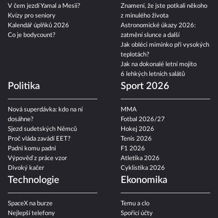
V čem jezdí Yamal a Mesii?
Znamení, že jste potkali někoho
Kvízy pro seniory
z minulého života
Kalendář úplňků 2026
Astronomické úkazy 2026:
Co je bodycount?
zatmění slunce a další
Jak obléci miminko při vysokých
teplotách?
Jak na dokonalé letní mojito
6 lehkých letních salátů
Politika
Sport 2026
Nová superdávka: kdo na ní
MMA
dosáhne?
Fotbal 2026/27
Sjezd sudetských Němců
Hokej 2026
Proč vláda zavádí EET?
Tenis 2026
Padni komu padni
F1 2026
Výpověď z práce vzor
Atletika 2026
Divoký kačer
Cyklistika 2026
Technologie
Ekonomika
SpaceX na burze
Temu a clo
Nejlepší telefony
Spořicí účty