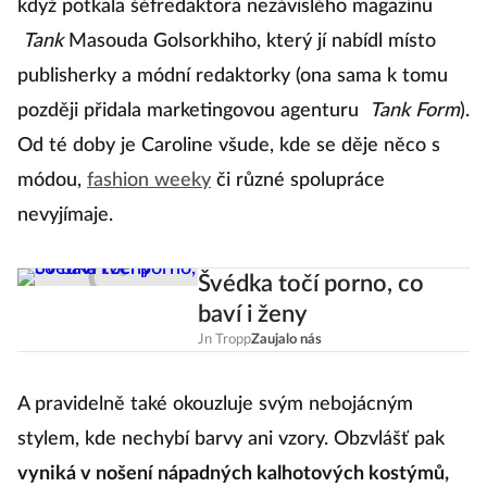
když potkala šéfredaktora nezávislého magazínu
Tank
Masouda Golsorkhiho, který jí nabídl místo
publisherky a módní redaktorky (ona sama k tomu
později přidala marketingovou agenturu
Tank Form
).
Od té doby je Caroline všude, kde se děje něco s
módou,
fashion weeky
či různé spolupráce
nevyjímaje.
Švédka točí porno, co
baví i ženy
Jn Tropp
Zaujalo nás
A pravidelně také okouzluje svým nebojácným
stylem, kde nechybí barvy ani vzory. Obzvlášť pak