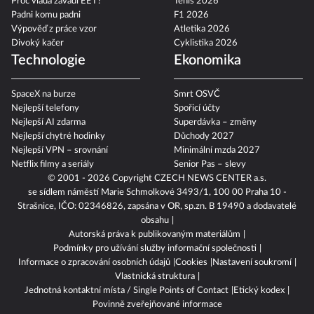
Proč vláda zavádí EET?
Tenis 2026
Padni komu padni
F1 2026
Výpověď z práce vzor
Atletika 2026
Divoký kačer
Cyklistika 2026
Technologie
Ekonomika
SpaceX na burze
Smrt OSVČ
Nejlepší telefony
Spořicí účty
Nejlepší AI zdarma
Superdávka – změny
Nejlepší chytré hodinky
Důchody 2027
Nejlepší VPN – srovnání
Minimální mzda 2027
Netflix filmy a seriály
Senior Pas – slevy
© 2001 - 2026 Copyright
CZECH NEWS CENTER a.s.
se sídlem náměstí Marie Schmolkové 3493/1, 100 00 Praha 10 -
Strašnice, IČO: 02346826, zapsána v OR, sp.zn. B 19490 a dodavatelé
obsahu
Autorská práva k publikovaným materiálům
Podmínky pro užívání služby informační společnosti
Informace o zpracování osobních údajů
Cookies
Nastavení soukromí
Vlastnická struktura
Jednotná kontaktní místa / Single Points of Contact
Etický kodex