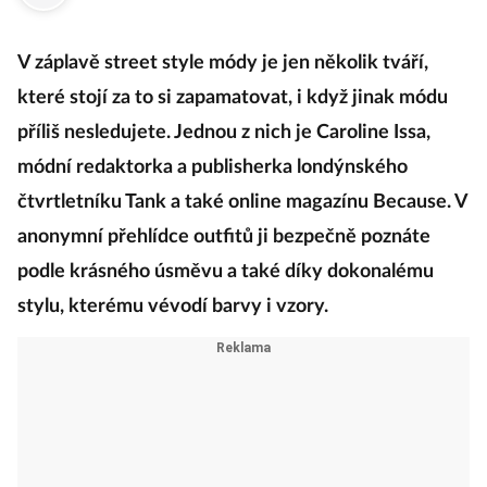
·
24. ledna 2018
07:00
V záplavě street style módy je jen několik tváří,
které stojí za to si zapamatovat, i když jinak módu
příliš nesledujete. Jednou z nich je Caroline Issa,
módní redaktorka a publisherka londýnského
čtvrtletníku Tank a také online magazínu Because. V
anonymní přehlídce outfitů ji bezpečně poznáte
podle krásného úsměvu a také díky dokonalému
stylu, kterému vévodí barvy i vzory.