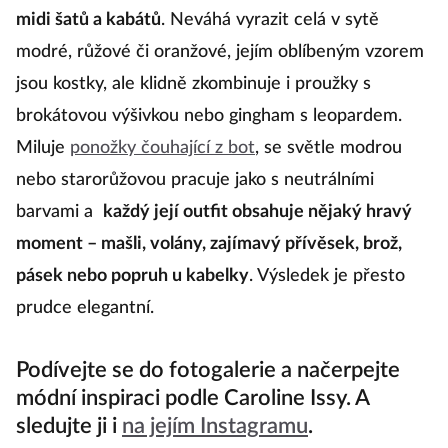
vyniká v nošení nápadných kalhotových kostýmů,
midi šatů a kabátů
. Neváhá vyrazit celá v sytě
modré, růžové či oranžové, jejím oblíbeným vzorem
jsou kostky, ale klidně zkombinuje i proužky s
brokátovou výšivkou nebo gingham s leopardem.
Miluje
ponožky čouhající z bot
, se světle modrou
nebo starorůžovou pracuje jako s neutrálními
barvami a
každý její outfit obsahuje nějaký hravý
moment – mašli, volány, zajímavý přívěsek, brož,
pásek nebo popruh u kabelky
. Výsledek je přesto
prudce elegantní.
Podívejte se do fotogalerie a načerpejte
módní inspiraci podle Caroline Issy. A
sledujte ji i
na jejím Instagramu
.