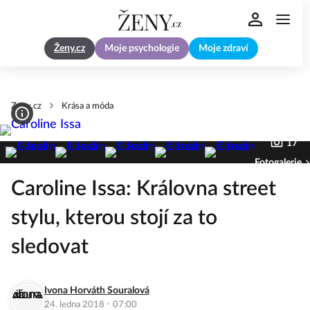
Ženy.cz
Moje psychologie
Moje zdraví
Zeny.cz
Krása a móda
17
Fotogalerie
Caroline Issa: Královna street
stylu, kterou stojí za to
sledovat
Ivona Horváth Souralová