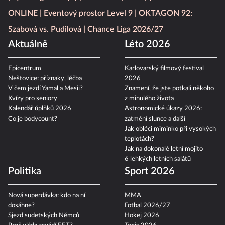
psychologické mýty
Fotbalové přestupy
ONLINE
Eventový prostor Level 9
OKTAGON 92:
Szabová vs. Pudilová
Chance Liga 2026/27
Aktuálně
Léto 2026
Epicentrum
Karlovarský filmový festival
Neštovice: příznaky, léčba
2026
V čem jezdí Yamal a Mesii?
Znamení, že jste potkali někoho
Kvízy pro seniory
z minulého života
Kalendář úplňků 2026
Astronomické úkazy 2026:
Co je bodycount?
zatmění slunce a další
Jak obléci miminko při vysokých
teplotách?
Jak na dokonalé letní mojito
6 lehkých letních salátů
Politika
Sport 2026
Nová superdávka: kdo na ní
MMA
dosáhne?
Fotbal 2026/27
Sjezd sudetských Němců
Hokej 2026