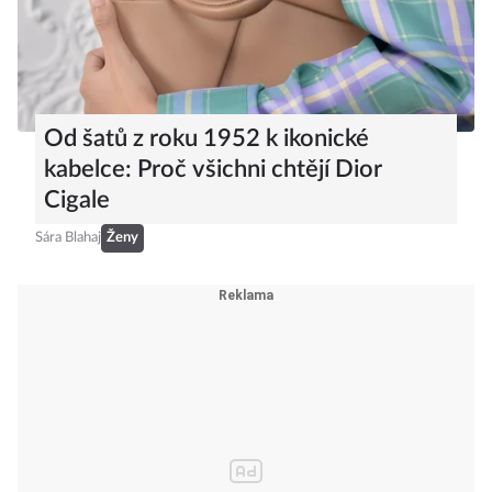
Od šatů z roku 1952 k ikonické
kabelce: Proč všichni chtějí Dior
Cigale
Sára Blahaj
Ženy