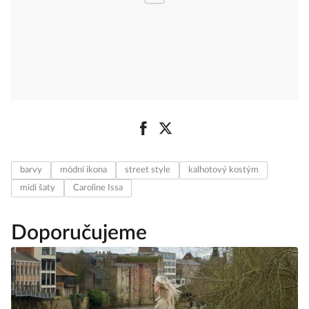
barvy
módní ikona
street style
kalhotový kostým
midi šaty
Caroline Issa
Doporučujeme