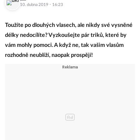
·
10. dubna 2019
16:23
Toužíte po dlouhých vlasech, ale nikdy své vysněné
délky nedocílíte? Vyzkoušejte pár triků, které by
vám mohly pomoci. A když ne, tak vašim vlasům
rozhodně neublíží, naopak prospějí!