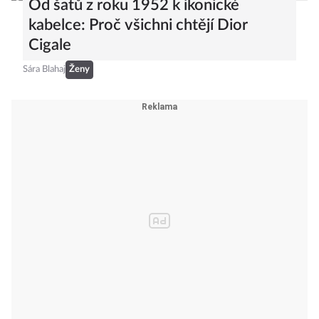
Od šatů z roku 1952 k ikonické
kabelce: Proč všichni chtějí Dior
Cigale
Sára Blahaj
Ženy