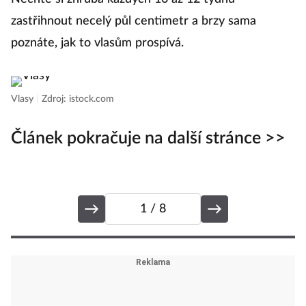
zastřihnout necelý půl centimetr a brzy sama
z
poznáte, jak to vlasům prospívá.
Vl
Vlasy
|
Zdroj: istock.com
Článek pokračuje na další stránce >>
1
/ 8