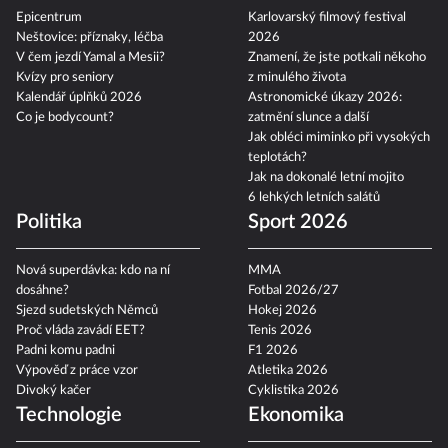
Epicentrum
Karlovarský filmový festival
Neštovice: příznaky, léčba
2026
V čem jezdí Yamal a Mesii?
Znamení, že jste potkali někoho
Kvízy pro seniory
z minulého života
Kalendář úplňků 2026
Astronomické úkazy 2026:
Co je bodycount?
zatmění slunce a další
Jak obléci miminko při vysokých
teplotách?
Jak na dokonalé letní mojito
6 lehkých letních salátů
Politika
Sport 2026
Nová superdávka: kdo na ní
MMA
dosáhne?
Fotbal 2026/27
Sjezd sudetských Němců
Hokej 2026
Proč vláda zavádí EET?
Tenis 2026
Padni komu padni
F1 2026
Výpověď z práce vzor
Atletika 2026
Divoký kačer
Cyklistika 2026
Technologie
Ekonomika