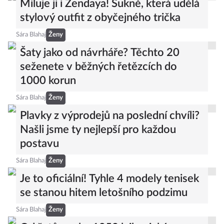
Miluje ji i Zendaya! Sukně, která udělá
stylový outfit z obyčejného trička
Sára Blahaj
Ženy
Šaty jako od návrháře? Těchto 20
seženete v běžných řetězcích do
1000 korun
Sára Blahaj
Ženy
Plavky z výprodejů na poslední chvíli?
Našli jsme ty nejlepší pro každou
postavu
Sára Blahaj
Ženy
Je to oficiální! Tyhle 4 modely tenisek
se stanou hitem letošního podzimu
Sára Blahaj
Ženy