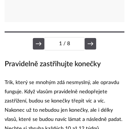
1
/ 8
Pravidelně zastřihujte konečky
V
Trik, který se mnohým zdá nesmyslný, ale opravdu
Vl
funguje. Když vlasům pravidelně nedopřejete
př
zastřižení, budou se konečky třepit víc a víc.
P
Nakonec už to nebudou jen konečky, ale i délky
ne
vlasů, které se budou navíc lámat a následně padat.
d
Nechte si zhruba každých 10 až 12 týdnů
d