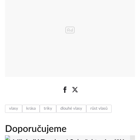
vlasy
krása
triky
dlouhé vlasy
růst vlasů
Doporučujeme