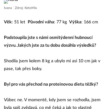
Ivana
|
Zdroj: KetoMix
Věk
: 51 let
Původní váha
: 77 kg
Výška
: 166 cm
Podstoupila jste s námi osmitýdenní hubnoucí
výzvu. Jakých jste za tu dobu dosáhla výsledků?
Shodila jsem kolem 8 kg a ubylo mi asi 10 cm jak v
pase, tak přes boky.
Byl pro vás přechod na proteinovou dietu těžký?
Vůbec ne. V momentě, kdy jsem se rozhodla, jsem
byla spíš zvědavá, co mě čeká a jak to vlastně