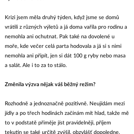
Krizi jsem měla druhý týden, když jsme se domů
vrátili z různých výletů a já doma vařila pro rodinu a
nemohla ani ochutnat. Pak také na dovolené u
moře, kde večer celá parta hodovala a já si s nimi
nemohla ani připít, jen si dát 100 g ryby nebo masa
a salát. Ale i to za to stálo.
Změnila výzva nějak váš běžný režim?
Rozhodně a jednoznačně pozitivně. Neujídám mezi
jídly a po třech hodinách začínám mít hlad, takže mě
to v podstatě přiměje jíst pravidelněji, příjem
tekutin se také určitě zvýšil, obzvlášť dopoledne.