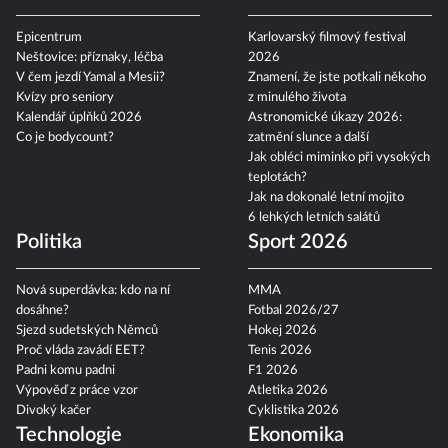
Epicentrum
Karlovarský filmový festival
Neštovice: příznaky, léčba
2026
V čem jezdí Yamal a Mesii?
Znamení, že jste potkali někoho
Kvízy pro seniory
z minulého života
Kalendář úplňků 2026
Astronomické úkazy 2026:
Co je bodycount?
zatmění slunce a další
Jak obléci miminko při vysokých
teplotách?
Jak na dokonalé letní mojito
6 lehkých letních salátů
Politika
Sport 2026
Nová superdávka: kdo na ní
MMA
dosáhne?
Fotbal 2026/27
Sjezd sudetských Němců
Hokej 2026
Proč vláda zavádí EET?
Tenis 2026
Padni komu padni
F1 2026
Výpověď z práce vzor
Atletika 2026
Divoký kačer
Cyklistika 2026
Technologie
Ekonomika