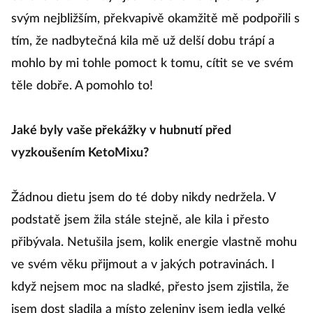
svým nejbližším, překvapivě okamžitě mě podpořili s
tím, že nadbytečná kila mě už delší dobu trápí a
mohlo by mi tohle pomoct k tomu, cítit se ve svém
těle dobře. A pomohlo to!
Jaké byly vaše překážky v hubnutí před
vyzkoušením KetoMixu?
Žádnou dietu jsem do té doby nikdy nedržela. V
podstatě jsem žila stále stejně, ale kila i přesto
přibývala. Netušila jsem, kolik energie vlastně mohu
ve svém věku přijmout a v jakých potravinách. I
když nejsem moc na sladké, přesto jsem zjistila, že
jsem dost sladila a místo zeleniny jsem jedla velké