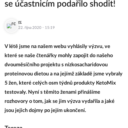
se účastnicím podařilo shodit!
rc
·
22. října 2020
15:19
V létě jsme na našem webu vyhlásily výzvu, ve
které se naše čtenářky mohly zapojit do našeho
dvouměsíčního projektu s nízkosacharidovou
proteinovou dietou a na jejímž základě jsme vybraly
5 žen, které celých osm týdnů produkty KetoMix
testovaly. Nyní s těmito ženami přinášíme
rozhovory o tom, jak se jim výzva vydařila a jaké
jsou jejich dojmy po jejím ukončení.