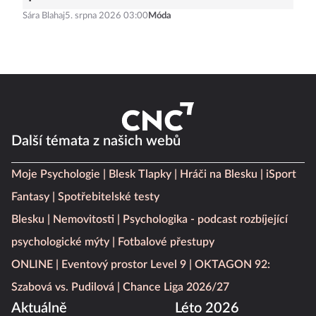
Sára Blahaj
5. srpna 2026 03:00
Móda
Další témata z našich webů
Moje Psychologie
Blesk Tlapky
Hráči na Blesku
iSport
Fantasy
Spotřebitelské testy
Blesku
Nemovitosti
Psychologika - podcast rozbíjející
psychologické mýty
Fotbalové přestupy
ONLINE
Eventový prostor Level 9
OKTAGON 92:
Szabová vs. Pudilová
Chance Liga 2026/27
Aktuálně
Léto 2026