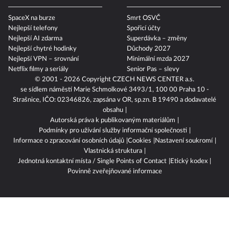
SpaceX na burze
Smrt OSVČ
Nejlepší telefony
Spořicí účty
Nejlepší AI zdarma
Superdávka – změny
Nejlepší chytré hodinky
Důchody 2027
Nejlepší VPN – srovnání
Minimální mzda 2027
Netflix filmy a seriály
Senior Pas – slevy
© 2001 - 2026 Copyright
CZECH NEWS CENTER a.s.
se sídlem náměstí Marie Schmolkové 3493/1, 100 00 Praha 10 -
Strašnice, IČO: 02346826, zapsána v OR, sp.zn. B 19490 a dodavatelé
obsahu
Autorská práva k publikovaným materiálům
Podmínky pro užívání služby informační společnosti
Informace o zpracování osobních údajů
Cookies
Nastavení soukromí
Vlastnická struktura
Jednotná kontaktní místa / Single Points of Contact
Etický kodex
Povinně zveřejňované informace