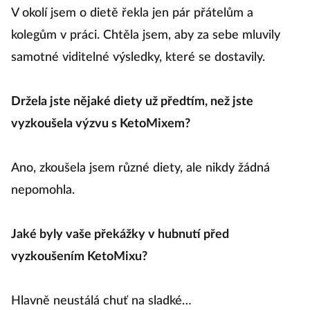
V okolí jsem o dietě řekla jen pár přátelům a
kolegům v práci. Chtěla jsem, aby za sebe mluvily
samotné viditelné výsledky, které se dostavily.
Držela jste nějaké diety už předtím, než jste
vyzkoušela výzvu s KetoMixem?
Ano, zkoušela jsem různé diety, ale nikdy žádná
nepomohla.
Jaké byly vaše překážky v hubnutí před
vyzkoušením KetoMixu?
Hlavně neustálá chuť na sladké…