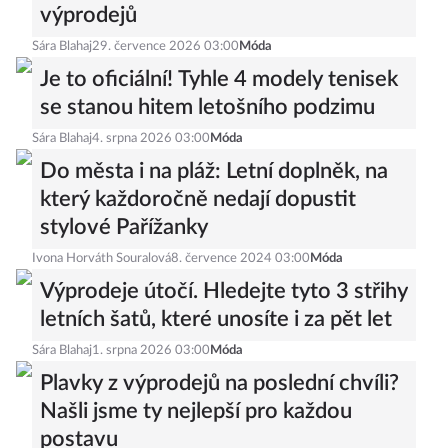
výprodejů
Sára Blahaj
29. července 2026 03:00
Móda
Je to oficiální! Tyhle 4 modely tenisek
se stanou hitem letošního podzimu
Sára Blahaj
4. srpna 2026 03:00
Móda
Do města i na pláž: Letní doplněk, na
který každoročně nedají dopustit
stylové Pařížanky
Ivona Horváth Souralová
8. července 2024 03:00
Móda
Výprodeje útočí. Hledejte tyto 3 střihy
letních šatů, které unosíte i za pět let
Sára Blahaj
1. srpna 2026 03:00
Móda
Plavky z výprodejů na poslední chvíli?
Našli jsme ty nejlepší pro každou
postavu