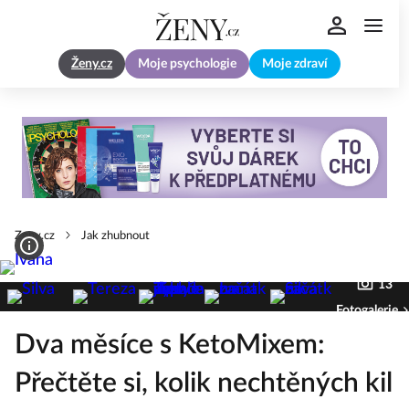
Ženy.cz
Moje psychologie
Moje zdraví
Zeny.cz
Jak zhubnout
13
Fotogalerie
Dva měsíce s KetoMixem:
Přečtěte si, kolik nechtěných kil