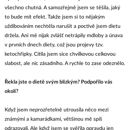
všechno chutná. A samozřejmě jsem se těšila, jaký
to bude mít efekt. Takže jsem si to nějakým
uždibováním nechtěla narušit a poctivě jsem dietu
držela. Ani mě nijak zvlášť netrápily mdloby a únava
v prvních dnech diety, což jsou projevy tzv.
ketochřipky. Cítila jsem sice chvilkovou celkovou
slabost, ale nic zásadního. A rychle to zase odeznělo.
Řekla jste o dietě svým blízkým? Podpořilo vás
okolí?
Když jsem neprozřetelně utrousila něco mezi
známými a kamarádkami, většinou mě spíš
odrazovali. Ale když jsem se svěřila opravdu jen