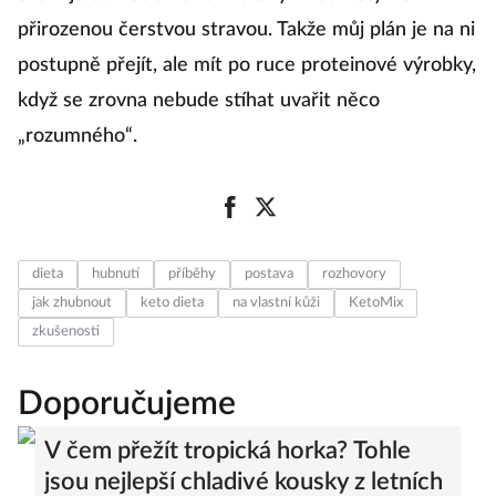
přirozenou čerstvou stravou. Takže můj plán je na ni
postupně přejít, ale mít po ruce proteinové výrobky,
když se zrovna nebude stíhat uvařit něco
„rozumného“.
dieta
hubnutí
příběhy
postava
rozhovory
jak zhubnout
keto dieta
na vlastní kůži
KetoMix
zkušenosti
Doporučujeme
V čem přežít tropická horka? Tohle
jsou nejlepší chladivé kousky z letních