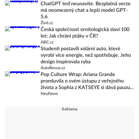
ChatGPT teď neunavíte. Bezplatná verze
má neomezený chat a lepší model GPT-
5.6
Živě.cz
Česká společnost ornitologická slaví 100
let: Jak chrání ptáky v ČR?
ABC.cz
Studenti postavili solární auto, které
vyrobí více energie, než spotřebuje. Jeho
design inspirovala ryba
AutoRevue.cz
Pop Culture Wrap: Ariana Grande
promluvila o svém ústupu z veřejného
života a Sophia z KATSEYE si dává pauzu
od skupiny
HeyFomo