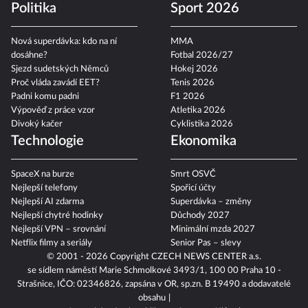
Politika
Sport 2026
Nová superdávka: kdo na ní
MMA
dosáhne?
Fotbal 2026/27
Sjezd sudetských Němců
Hokej 2026
Proč vláda zavádí EET?
Tenis 2026
Padni komu padni
F1 2026
Výpověď z práce vzor
Atletika 2026
Divoký kačer
Cyklistika 2026
Technologie
Ekonomika
SpaceX na burze
Smrt OSVČ
Nejlepší telefony
Spořicí účty
Nejlepší AI zdarma
Superdávka – změny
Nejlepší chytré hodinky
Důchody 2027
Nejlepší VPN – srovnání
Minimální mzda 2027
Netflix filmy a seriály
Senior Pas – slevy
© 2001 - 2026 Copyright
CZECH NEWS CENTER a.s.
se sídlem náměstí Marie Schmolkové 3493/1, 100 00 Praha 10 -
Strašnice, IČO: 02346826, zapsána v OR, sp.zn. B 19490 a dodavatelé
obsahu