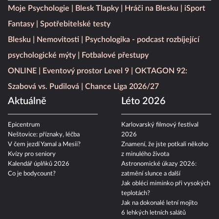
Moje Psychologie
Blesk Tlapky
Hráči na Blesku
iSport
Fantasy
Spotřebitelské testy
Blesku
Nemovitosti
Psychologika - podcast rozbíjející
psychologické mýty
Fotbalové přestupy
ONLINE
Eventový prostor Level 9
OKTAGON 92:
Szabová vs. Pudilová
Chance Liga 2026/27
Aktuálně
Léto 2026
Epicentrum
Karlovarský filmový festival
Neštovice: příznaky, léčba
2026
V čem jezdí Yamal a Mesii?
Znamení, že jste potkali někoho
Kvízy pro seniory
z minulého života
Kalendář úplňků 2026
Astronomické úkazy 2026:
Co je bodycount?
zatmění slunce a další
Jak obléci miminko při vysokých
teplotách?
Jak na dokonalé letní mojito
6 lehkých letních salátů