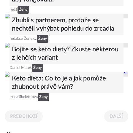
red1
Ženy
Zhubli s partnerem, protože se
nechtěli vyhýbat pohledu do zrcadla
redakce Ženy.cz
Ženy
Bojíte se keto diety? Zkuste některou
z lehčích variant
Daniel Mareš
Ženy
Keto dieta: Co to je a jak pomůže
zhubnout právě vám?
Irena Sládečková
Ženy
PŘEDCHOZÍ
DALŠÍ