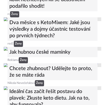
podařilo shodit!
rc
Ženy
Dva měsíce s KetoMixem: Jaké jsou
výsledky a dojmy účastnic testování
po prvních týdnech?
red1
Ženy
Jak hubnou české maminky
Reklama
Ženy
Chcete zhubnout? Udělejte to proto,
že se máte ráda
Nikola Nevečeřalová
Ženy
Ideální čas začít řešit postavu do
plavek: Zkuste keto dietu. Jak na to,
aby fungovala?