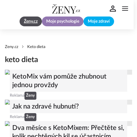
Ženy.cz
Moje psychologie
Moje zdraví
Zeny.cz
Keto dieta
keto dieta
KetoMix vám pomůže zhubnout
jednou provždy
Reklama
Ženy
Jak na zdravé hubnutí?
Reklama
Ženy
Dva měsíce s KetoMixem: Přečtěte si,
kolik nechtěných kil se účastnicím