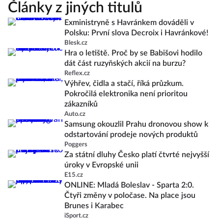
Články z jiných titulů
Exministryně s Havránkem dováděli v
Polsku: První slova Decroix i Havránkové!
Blesk.cz
Hra o letiště. Proč by se Babišovi hodilo
dát část ruzyňských akcií na burzu?
Reflex.cz
Výhřev, čidla a stačí, říká průzkum.
Pokročilá elektronika není prioritou
zákazníků
Auto.cz
Samsung okouzlil Prahu dronovou show k
odstartování prodeje nových produktů
Poggers
Za státní dluhy Česko platí čtvrté nejvyšší
úroky v Evropské unii
E15.cz
ONLINE: Mladá Boleslav - Sparta 2:0.
Čtyři změny v poločase. Na place jsou
Brunes i Karabec
iSport.cz