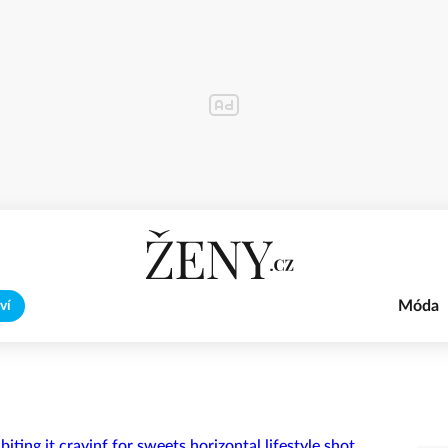
Móda
ví