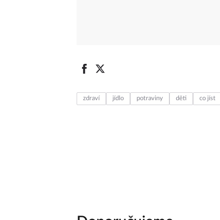
zdraví
jídlo
potraviny
děti
co jíst