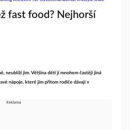
ež fast food? Nejhorší
ě, neublíží jim. Většina dětí jí mnohem častěji jiná
ravé nápoje, které jim přitom rodiče dávají v