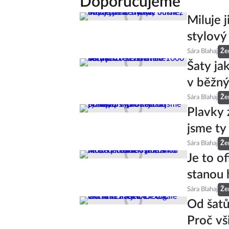
Doporučujeme
Miluje 
stylový
Sára Blahaj
Že
Šaty ja
v běžný
Sára Blahaj
Že
Plavky 
jsme ty
Sára Blahaj
Že
Je to of
stanou 
Sára Blahaj
Že
Od šatů