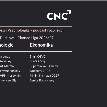
sti
Psychologika - podcast rozbíjející
Pudilová
Chance Liga 2026/27
ologie
Ekonomika
a burze
Smrt OSVČ
 telefony
Spořicí účty
 AI zdarma
Superdávka – změny
 chytré hodinky
Důchody 2027
 VPN – srovnání
Minimální mzda 2027
ilmy a seriály
Senior Pas – slevy