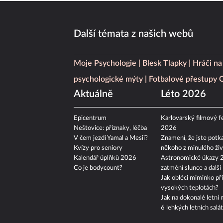
Další témata z našich webů
Moje Psychologie
Blesk Tlapky
Hráči na
psychologické mýty
Fotbalové přestupy
Aktuálně
Léto 2026
Epicentrum
Karlovarský filmový fe
Neštovice: příznaky, léčba
2026
V čem jezdí Yamal a Mesii?
Znamení, že jste potka
Kvízy pro seniory
někoho z minulého živ
Kalendář úplňků 2026
Astronomické úkazy 
Co je bodycount?
zatmění slunce a další
Jak obléci miminko při
vysokých teplotách?
Jak na dokonalé letní 
6 lehkých letních salá