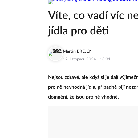
Víte, co vadí víc n
jídla pro děti
Martin BREJLY
·
12. listopadu 2024
13:31
Nejsou zdravé, ale když si je dají výjimečn
pro ně nevhodná jídla, případně pijí nezd
domnění, že jsou pro ně vhodné.