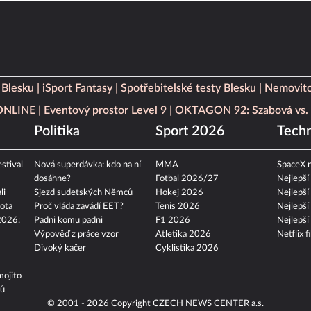
 Blesku
iSport Fantasy
Spotřebitelské testy Blesku
Nemovito
 ONLINE
Eventový prostor Level 9
OKTAGON 92: Szabová vs. 
Politika
Sport 2026
Techn
stival
Nová superdávka: kdo na ní
MMA
SpaceX n
dosáhne?
Fotbal 2026/27
Nejlepší
li
Sjezd sudetských Němců
Hokej 2026
Nejlepší
ota
Proč vláda zavádí EET?
Tenis 2026
Nejlepší
2026:
Padni komu padni
F1 2026
Nejlepší
Výpověď z práce vzor
Atletika 2026
Netflix f
Divoký kačer
Cyklistika 2026
mojito
tů