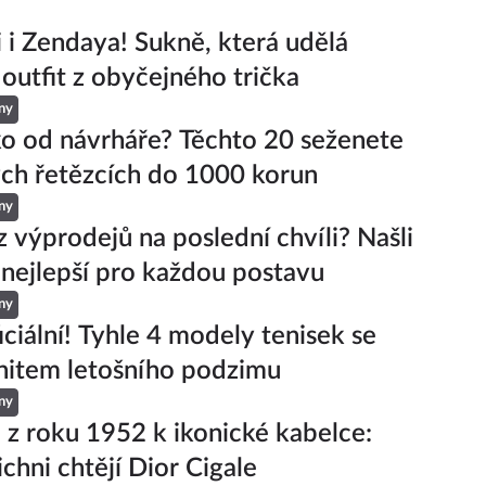
ji i Zendaya! Sukně, která udělá
 outfit z obyčejného trička
ny
ko od návrháře? Těchto 20 seženete
ch řetězcích do 1000 korun
ny
z výprodejů na poslední chvíli? Našli
 nejlepší pro každou postavu
ny
iciální! Tyhle 4 modely tenisek se
hitem letošního podzimu
ny
 z roku 1952 k ikonické kabelce: