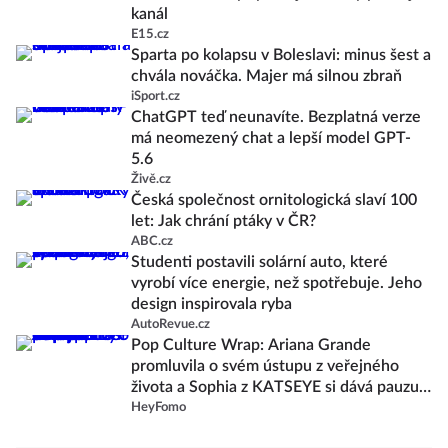
kanál
E15.cz
Sparta po kolapsu v Boleslavi: minus šest a
chvála nováčka. Majer má silnou zbraň
iSport.cz
ChatGPT teď neunavíte. Bezplatná verze
má neomezený chat a lepší model GPT-
5.6
Živě.cz
Česká společnost ornitologická slaví 100
let: Jak chrání ptáky v ČR?
ABC.cz
Studenti postavili solární auto, které
vyrobí více energie, než spotřebuje. Jeho
design inspirovala ryba
AutoRevue.cz
Pop Culture Wrap: Ariana Grande
promluvila o svém ústupu z veřejného
života a Sophia z KATSEYE si dává pauzu
od skupiny
HeyFomo