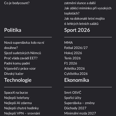
Co je bodycount?
zatmění slunce a další
Jak obléci miminko při vysokých
teplotách?
Jak na dokonalé letní mojito
6 lehkých letních salátů
Politika
Sport 2026
Nová superdávka: kdo na ní
MMA
dosáhne?
Fotbal 2026/27
Sjezd sudetských Němců
Hokej 2026
Proč vláda zavádí EET?
Tenis 2026
Padni komu padni
F1 2026
Výpověď z práce vzor
Atletika 2026
Divoký kačer
Cyklistika 2026
Technologie
Ekonomika
SpaceX na burze
Smrt OSVČ
Nejlepší telefony
Spořicí účty
Nejlepší AI zdarma
Superdávka – změny
Nejlepší chytré hodinky
Důchody 2027
Nejlepší VPN – srovnání
Minimální mzda 2027