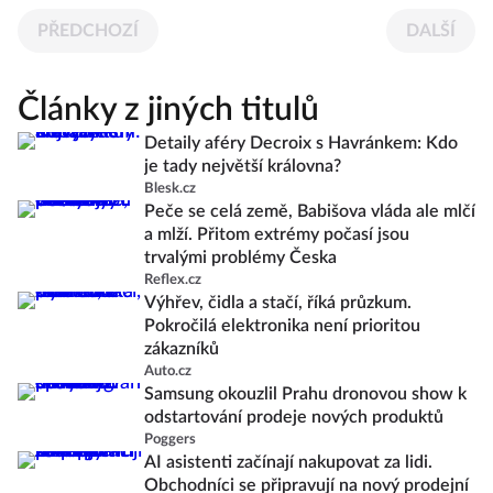
PŘEDCHOZÍ
DALŠÍ
Články z jiných titulů
Detaily aféry Decroix s Havránkem: Kdo
je tady největší královna?
Blesk.cz
Peče se celá země, Babišova vláda ale mlčí
a mlží. Přitom extrémy počasí jsou
trvalými problémy Česka
Reflex.cz
Výhřev, čidla a stačí, říká průzkum.
Pokročilá elektronika není prioritou
zákazníků
Auto.cz
Samsung okouzlil Prahu dronovou show k
odstartování prodeje nových produktů
Poggers
AI asistenti začínají nakupovat za lidi.
Obchodníci se připravují na nový prodejní