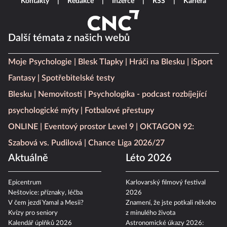
Kontakty
Redakce
Inzerce
RSS
Kariéra
Další témata z našich webů
Moje Psychologie
Blesk Tlapky
Hráči na Blesku
iSport
Fantasy
Spotřebitelské testy
Blesku
Nemovitosti
Psychologika - podcast rozbíjející
psychologické mýty
Fotbalové přestupy
ONLINE
Eventový prostor Level 9
OKTAGON 92:
Szabová vs. Pudilová
Chance Liga 2026/27
Aktuálně
Léto 2026
Epicentrum
Karlovarský filmový festival
Neštovice: příznaky, léčba
2026
V čem jezdí Yamal a Mesii?
Znamení, že jste potkali někoho
Kvízy pro seniory
z minulého života
Kalendář úplňků 2026
Astronomické úkazy 2026: