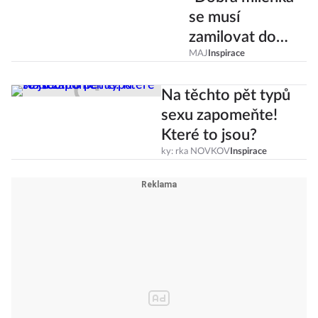
se musí
zamilovat do
penisu," říká
MAJ
Inspirace
sexkoučka Julie
Na těchto pět typů
Poupětová
sexu zapomeňte!
Které to jsou?
ky: rka NOVKOV
Inspirace