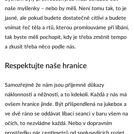
naše myšlenky – nebo by měli. Není tomu tak, to je
jasné, ale pokud budete dostatečně citliví a budete
vnímat řeč těla a rtů, kterou promlouváme při líbání,
tak byste měli pochopit, kdy je třeba změnit tempo
a zkusit třeba něco podle nás.
Respektujte naše hranice
Samozřejmě že nám jsou příjemné důkazy
náklonnosti a něžnosti, a to kdekoli. Každá z nás má
ovšem hranice jinde. Být přišpendlená na jukebox a
ve dvě ráno se oddávat líbací seanci v baru všem na
očích, to nezvládne každá. Nebo v dopravním
prostředku pár centimetrů od spolusedících rozjet