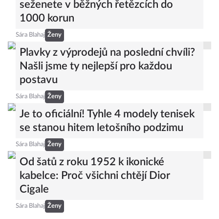
seženete v běžných řetězcích do
1000 korun
Sára Blahaj
Ženy
Plavky z výprodejů na poslední chvíli?
Našli jsme ty nejlepší pro každou
postavu
Sára Blahaj
Ženy
Je to oficiální! Tyhle 4 modely tenisek
se stanou hitem letošního podzimu
Sára Blahaj
Ženy
Od šatů z roku 1952 k ikonické
kabelce: Proč všichni chtějí Dior
Cigale
Sára Blahaj
Ženy