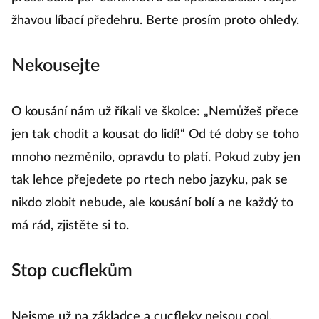
žhavou líbací předehru. Berte prosím proto ohledy.
Nekousejte
O kousání nám už říkali ve školce: „Nemůžeš přece
jen tak chodit a kousat do lidí!“ Od té doby se toho
mnoho nezměnilo, opravdu to platí. Pokud zuby jen
tak lehce přejedete po rtech nebo jazyku, pak se
nikdo zlobit nebude, ale kousání bolí a ne každý to
má rád, zjistěte si to.
Stop cucflekům
Nejsme už na základce a cucfleky nejsou cool.