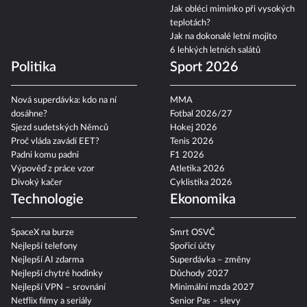
Jak obléci miminko při vysokých
teplotách?
Jak na dokonalé letní mojito
6 lehkých letních salátů
Politika
Sport 2026
Nová superdávka: kdo na ní
MMA
dosáhne?
Fotbal 2026/27
Sjezd sudetských Němců
Hokej 2026
Proč vláda zavádí EET?
Tenis 2026
Padni komu padni
F1 2026
Výpověď z práce vzor
Atletika 2026
Divoký kačer
Cyklistika 2026
Technologie
Ekonomika
SpaceX na burze
Smrt OSVČ
Nejlepší telefony
Spořicí účty
Nejlepší AI zdarma
Superdávka – změny
Nejlepší chytré hodinky
Důchody 2027
Nejlepší VPN – srovnání
Minimální mzda 2027
Netflix filmy a seriály
Senior Pas – slevy