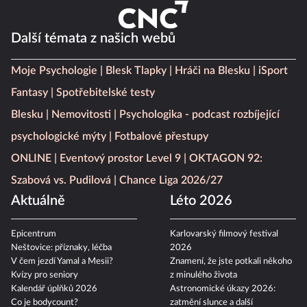
Další témata z našich webů
Moje Psychologie
Blesk Tlapky
Hráči na Blesku
iSport
Fantasy
Spotřebitelské testy
Blesku
Nemovitosti
Psychologika - podcast rozbíjející
psychologické mýty
Fotbalové přestupy
ONLINE
Eventový prostor Level 9
OKTAGON 92:
Szabová vs. Pudilová
Chance Liga 2026/27
Aktuálně
Léto 2026
Epicentrum
Karlovarský filmový festival
Neštovice: příznaky, léčba
2026
V čem jezdí Yamal a Mesii?
Znamení, že jste potkali někoho
Kvízy pro seniory
z minulého života
Kalendář úplňků 2026
Astronomické úkazy 2026:
Co je bodycount?
zatmění slunce a další