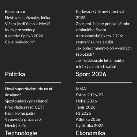
Epicentrum
Karlovarský filmový festival
Neštovice: příznaky, léčba
2026
V čem jezdí Yamal a Mesii?
Znamení, že jste potkali někoho
Kvízy pro seniory
z minulého života
Kalendář úplňků 2026
Astronomické úkazy 2026:
Co je bodycount?
zatmění slunce a další
Jak obléci miminko při vysokých
teplotách?
Jak na dokonalé letní mojito
6 lehkých letních salátů
Politika
Sport 2026
Nová superdávka: kdo na ní
MMA
dosáhne?
Fotbal 2026/27
Sjezd sudetských Němců
Hokej 2026
Proč vláda zavádí EET?
Tenis 2026
Padni komu padni
F1 2026
Výpověď z práce vzor
Atletika 2026
Divoký kačer
Cyklistika 2026
Technologie
Ekonomika