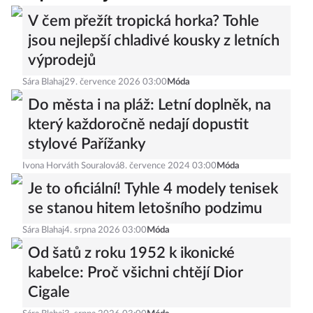
V čem přežít tropická horka? Tohle
jsou nejlepší chladivé kousky z letních
výprodejů
Sára Blahaj
29. července 2026 03:00
Móda
Do města i na pláž: Letní doplněk, na
který každoročně nedají dopustit
stylové Pařížanky
Ivona Horváth Souralová
8. července 2024 03:00
Móda
Je to oficiální! Tyhle 4 modely tenisek
se stanou hitem letošního podzimu
Sára Blahaj
4. srpna 2026 03:00
Móda
Od šatů z roku 1952 k ikonické
kabelce: Proč všichni chtějí Dior
Cigale