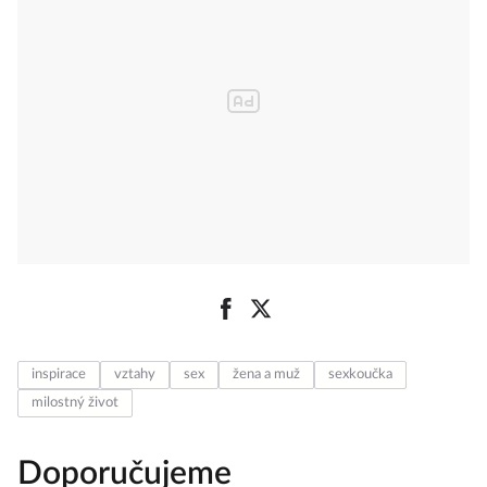
inspirace
vztahy
sex
žena a muž
sexkoučka
milostný život
Doporučujeme