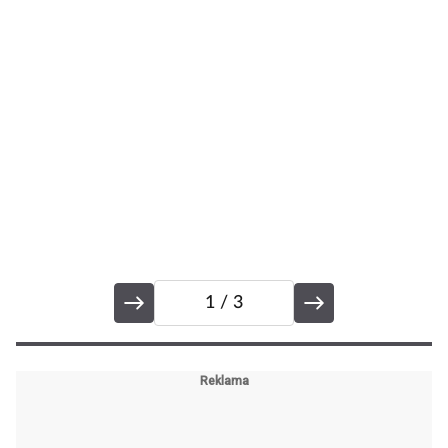
se
k 
1
/ 3