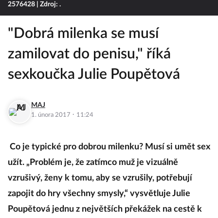
2576428
| Zdroj: .
"Dobrá milenka se musí
zamilovat do penisu," říká
sexkoučka Julie Poupětová
MAJ
·
1. února 2017
11:24
Co je typické pro dobrou milenku? Musí si umět sex
užít. „Problém je, že zatímco muž je vizuálně
vzrušivý, ženy k tomu, aby se vzrušily, potřebují
zapojit do hry všechny smysly,“ vysvětluje Julie
Poupětová jednu z největších překážek na cestě k