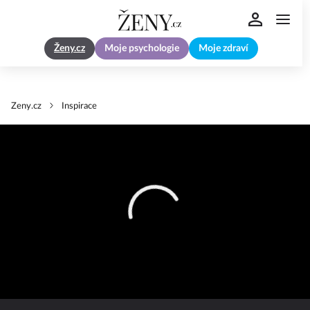
Ženy.cz
Moje psychologie
Moje zdraví
Zeny.cz
Inspirace