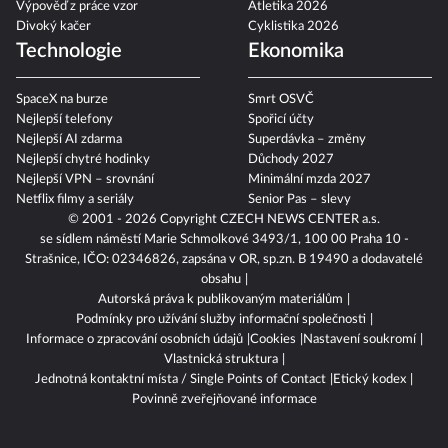
Výpověď z práce vzor
Atletika 2026
Divoký kačer
Cyklistika 2026
Technologie
Ekonomika
SpaceX na burze
Smrt OSVČ
Nejlepší telefony
Spořicí účty
Nejlepší AI zdarma
Superdávka – změny
Nejlepší chytré hodinky
Důchody 2027
Nejlepší VPN – srovnání
Minimální mzda 2027
Netflix filmy a seriály
Senior Pas – slevy
© 2001 - 2026 Copyright
CZECH NEWS CENTER a.s.
se sídlem náměstí Marie Schmolkové 3493/1, 100 00 Praha 10 -
Strašnice, IČO: 02346826, zapsána v OR, sp.zn. B 19490 a dodavatelé
obsahu
Autorská práva k publikovaným materiálům
Podmínky pro užívání služby informační společnosti
Informace o zpracování osobních údajů
Cookies
Nastavení soukromí
Vlastnická struktura
Jednotná kontaktní místa / Single Points of Contact
Etický kodex
Povinně zveřejňované informace