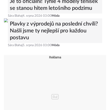
Je to oficiální! Tyhle 4 modely tenisek
se stanou hitem letošního podzimu
Sára Blahaj
4. srpna 2026 03:00
Móda
Plavky z výprodejů na poslední chvíli?
Našli jsme ty nejlepší pro každou
postavu
Sára Blahaj
5. srpna 2026 03:00
Móda