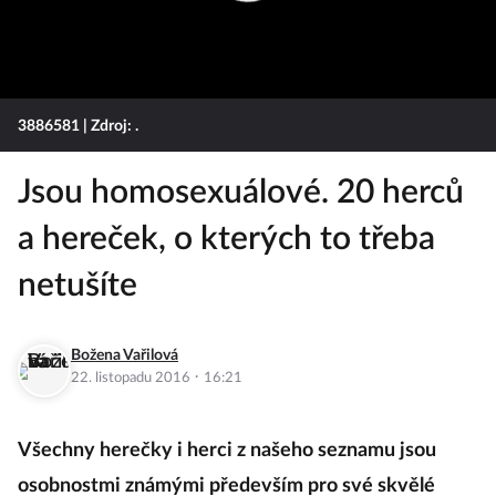
3886581
| Zdroj: .
Jsou homosexuálové. 20 herců
a hereček, o kterých to třeba
netušíte
Božena Vařilová
·
22. listopadu 2016
16:21
Všechny herečky i herci z našeho seznamu jsou
osobnostmi známými především pro své skvělé