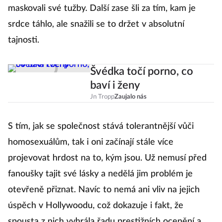
maskovali své tužby. Další zase šli za tím, kam je
srdce táhlo, ale snažili se to držet v absolutní
tajnosti.
Švédka točí porno, co
baví i ženy
Jn Tropp
Zaujalo nás
S tím, jak se společnost stává tolerantnější vůči
homosexuálům, tak i oni začínají stále více
projevovat hrdost na to, kým jsou. Už nemusí před
fanoušky tajit své lásky a nedělá jim problém je
otevřeně přiznat. Navíc to nemá ani vliv na jejich
úspěch v Hollywoodu, což dokazuje i fakt, že
spousta z nich vyhrála řadu prestižních ocenění a