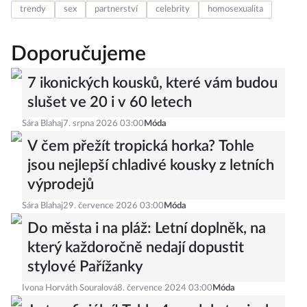
trendy
sex
partnerství
celebrity
homosexualita
Doporučujeme
7 ikonických kousků, které vám budou
slušet ve 20 i v 60 letech
Sára Blahaj
7. srpna 2026 03:00
Móda
V čem přežít tropická horka? Tohle
jsou nejlepší chladivé kousky z letních
výprodejů
Sára Blahaj
29. července 2026 03:00
Móda
Do města i na pláž: Letní doplněk, na
který každoročně nedají dopustit
stylové Pařížanky
Ivona Horváth Souralová
8. července 2024 03:00
Móda