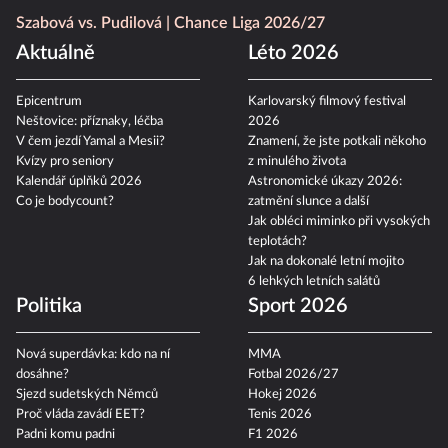
Szabová vs. Pudilová
Chance Liga 2026/27
Aktuálně
Léto 2026
Epicentrum
Karlovarský filmový festival
Neštovice: příznaky, léčba
2026
V čem jezdí Yamal a Mesii?
Znamení, že jste potkali někoho
Kvízy pro seniory
z minulého života
Kalendář úplňků 2026
Astronomické úkazy 2026:
Co je bodycount?
zatmění slunce a další
Jak obléci miminko při vysokých
teplotách?
Jak na dokonalé letní mojito
6 lehkých letních salátů
Politika
Sport 2026
Nová superdávka: kdo na ní
MMA
dosáhne?
Fotbal 2026/27
Sjezd sudetských Němců
Hokej 2026
Proč vláda zavádí EET?
Tenis 2026
Padni komu padni
F1 2026